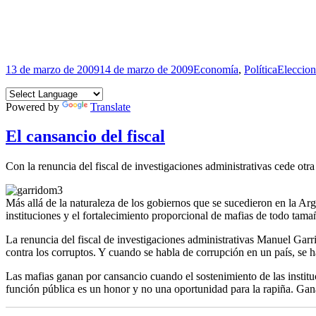
Publicado
Categorías
Etiqueta
13 de marzo de 2009
14 de marzo de 2009
Economía
,
Política
Eleccion
el
Powered by
Translate
El cansancio del fiscal
Con la renuncia del fiscal de investigaciones administrativas cede otra
Más allá de la naturaleza de los gobiernos que se sucedieron en la Arge
instituciones y el fortalecimiento proporcional de mafias de todo tama
La renuncia del fiscal de investigaciones administrativas Manuel Garr
contra los corruptos. Y cuando se habla de corrupción en un país, se h
Las mafias ganan por cansancio cuando el sostenimiento de las institu
función pública es un honor y no una oportunidad para la rapiña. Ga