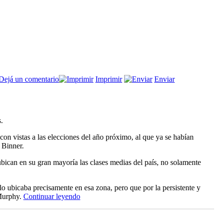
en
Dejá un comentario
Imprimir
Enviar
De
la
astucia
a
.
la
civilización
 con vistas a las elecciones del año próximo, al que ya se habían
 Binner.
bican en su gran mayoría las clases medias del país, no solamente
lo ubicaba precisamente en esa zona, pero que por la persistente y
“Laberintos
 Murphy.
Continuar leyendo
políticos”