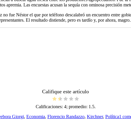
otos apremia. Las encuestas acusan la sequía con ominosa precisión met
ez no fue Néstor el que por teléfono descalabró un encuentro entre gobi
presentantes. El resultado distiende, pero es tardío y, por ahora, magro
Califique este artículo
Calificaciones:
4
; promedio:
1.5
.
ebora Giorgi
,
Economia
,
Florencio Randazzo
,
Kirchner
,
Política
1 come