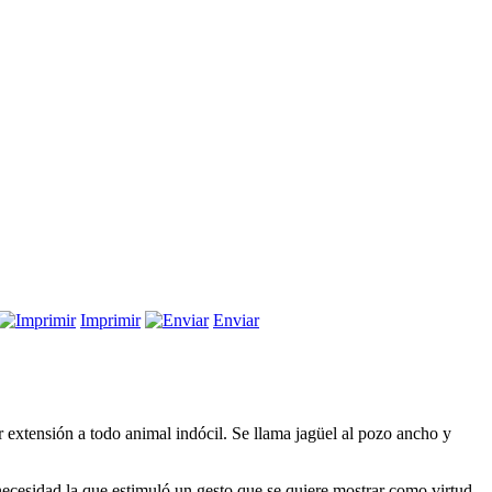
fiscal”
en
Imprimir
Enviar
El
cansancio
del
fiscal
 extensión a todo animal indócil. Se llama jagüel al pozo ancho y
necesidad la que estimuló un gesto que se quiere mostrar como virtud