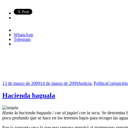
WhatsApp
Telegram
Publicado
Categorías
Etiquetas
13 de marzo de 2009
14 de marzo de 2009
Justicia
,
Política
Corrupción
el
Hacienda baguala
Hasta la hacienda baguala / cae al jagüel con la seca.
Se denomina bag
poco profundo que se hace en los terrenos bajos para recoger las agua
Fue la garganta seca la que esta semana impulsó al matrimonio preside