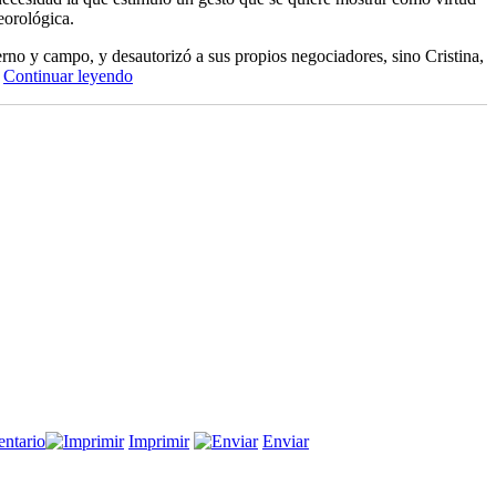
eorológica.
erno y campo, y desautorizó a sus propios negociadores, sino Cristina,
“Hacienda
.
Continuar leyendo
baguala”
en
ntario
Imprimir
Enviar
Hacienda
baguala