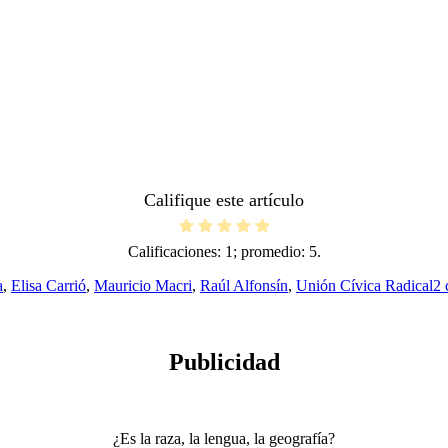
Califique este artículo
Calificaciones:
1
; promedio:
5
.
a
,
Elisa Carrió
,
Mauricio Macri
,
Raúl Alfonsín
,
Unión Cívica Radical
2 
Publicidad
¿Es la raza, la lengua, la geografía?