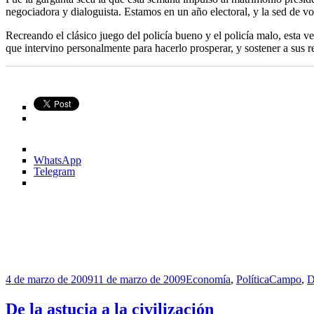
negociadora y dialoguista. Estamos en un año electoral, y la sed de v
Recreando el clásico juego del policía bueno y el policía malo, esta v
que intervino personalmente para hacerlo prosperar, y sostener a sus re
WhatsApp
Telegram
Publicado
Categorías
Etiquetas
4 de marzo de 2009
11 de marzo de 2009
Economía
,
Política
Campo
,
D
el
De la astucia a la civilización