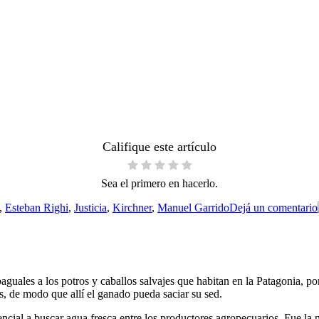
Califique este artículo
Sea el primero en hacerlo.
,
Esteban Righi
,
Justicia
,
Kirchner
,
Manuel Garrido
Dejá un comentario
uales a los potros y caballos salvajes que habitan en la Patagonia, por
s, de modo que allí el ganado pueda saciar su sed.
ncial a buscar agua fresca entre los productores agropecuarios. Fue la 