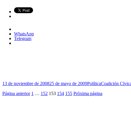
WhatsApp
Telegram
Publicado
Categorías
Etiquetas
13 de noviembre de 2008
25 de mayo de 2009
Política
Coalición Cívic
el
Paginación
Página
Página
Página
Página
Página
Página anterior
1
…
152
153
154
155
Próxima página
de
entradas