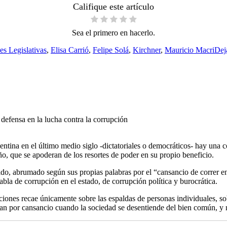
Califique este artículo
Sea el primero en hacerlo.
s
es Legislativas
,
Elisa Carrió
,
Felipe Solá
,
Kirchner
,
Mauricio Macri
Dej
 defensa en la lucha contra la corrupción
ntina en el último medio siglo -dictatoriales o democráticos- hay una co
ño, que se apoderan de los resortes de poder en su propio beneficio.
ido, abrumado según sus propias palabras por el “cansancio de correr en 
abla de corrupción en el estado, de corrupción política y burocrática.
ciones recae únicamente sobre las espaldas de personas individuales, so
nan por cansancio cuando la sociedad se desentiende del bien común, y 