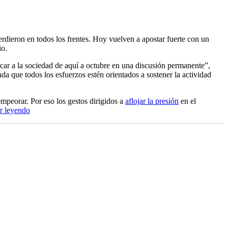
rdieron en todos los frentes. Hoy vuelven a apostar fuerte con un
io.
rcar a la sociedad de aquí a octubre en una discusión permanente”,
da que todos los esfuerzos estén orientados a sostener la actividad
empeorar. Por eso los gestos dirigidos a
aflojar la presión
en el
“El
r leyendo
tiempo
y
los
Kirchner”