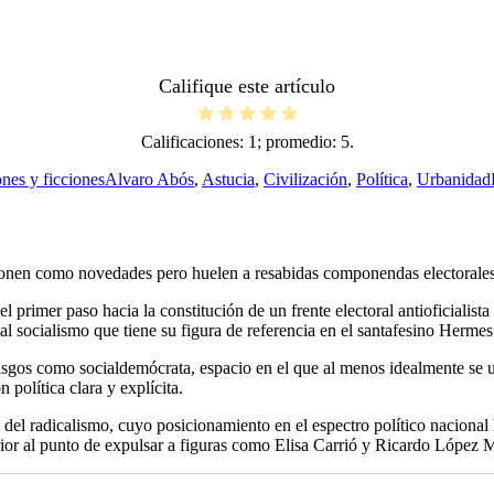
Califique este artículo
Calificaciones:
1
; promedio:
5
.
Etiquetas
ones y ficciones
Alvaro Abós
,
Astucia
,
Civilización
,
Política
,
Urbanidad
oponen como novedades pero huelen a resabidas componendas electorales
primer paso hacia la constitución de un frente electoral antioficialista
 al socialismo que tiene su figura de referencia en el santafesino Hermes
rasgos como socialdemócrata, espacio en el que al menos idealmente se u
política clara y explícita.
del radicalismo, cuyo posicionamiento en el espectro político nacional 
erior al punto de expulsar a figuras como Elisa Carrió y Ricardo López