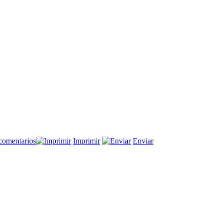
en
comentarios
Imprimir
Enviar
Laberintos
políticos