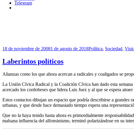
Telegram
Publicado
Categorías
18 de noviembre de 2008
1 de agosto de 2018
Política
,
Sociedad
,
Visi
el
Laberintos políticos
Alianzas como los que ahora acercan a radicales y coaligados se pr
La Unión Cívica Radical y la Coalición Cívica han dado esta semana el 
acercado los cordobeses que lidera Luis Juez y al que se espera atraer
Estos contactos dibujan un espacio que podría describirse a grandes 
urbanas, y que desde hace demasiado tiempo espera una representación 
Que no la haya tenido hasta ahora es primordialmente responsabilidad 
malsana influencia del alfonsinismo, terminó polarizándose en su int