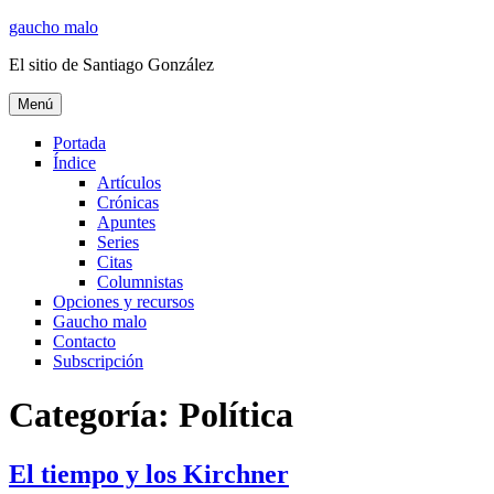
Ir
gaucho malo
al
El sitio de Santiago González
contenido
Menú
Portada
Índice
Artículos
Crónicas
Apuntes
Series
Citas
Columnistas
Opciones y recursos
Gaucho malo
Contacto
Subscripción
Categoría:
Política
El tiempo y los Kirchner