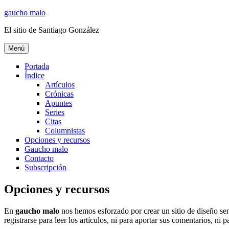
Ir
gaucho malo
al
El sitio de Santiago González
contenido
Menú
Portada
Índice
Artículos
Crónicas
Apuntes
Series
Citas
Columnistas
Opciones y recursos
Gaucho malo
Contacto
Subscripción
Opciones y recursos
En
gaucho malo
nos hemos esforzado por crear un sitio de diseño senc
registrarse para leer los artículos, ni para aportar sus comentarios, ni pa