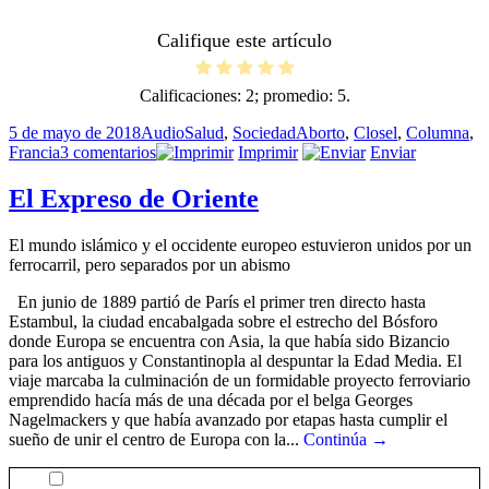
Califique este artículo
Calificaciones:
2
; promedio:
5
.
Publicado
Formato
Categorías
Etiquetas
5 de mayo de 2018
Audio
Salud
,
Sociedad
Aborto
,
Closel
,
Columna
,
el
en
Francia
3 comentarios
Imprimir
Enviar
La
banalización
El Expreso de Oriente
del
aborto
El mundo islámico y el occidente europeo estuvieron unidos por un
ferrocarril, pero separados por un abismo
En junio de 1889 partió de París el primer tren directo hasta
Estambul, la ciudad encabalgada sobre el estrecho del Bósforo
donde Europa se encuentra con Asia, la que había sido Bizancio
para los antiguos y Constantinopla al despuntar la Edad Media. El
viaje marcaba la culminación de un formidable proyecto ferroviario
emprendido hacía más de una década por el belga Georges
Nagelmackers y que había avanzado por etapas hasta cumplir el
sueño de unir el centro de Europa con la...
Continúa →