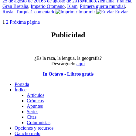
Publicado
Categorías
Etiquetas
25 de agosto de 2016
3 de agosto de 2018
Mundo
Alemania
,
Francia
,
el
Gran Bretaña
,
Imperio Otomano
,
Islam
,
Primera guerra mundial
,
en
Rusia
,
Turquía
1 comentario
Imprimir
Enviar
El
Paginación
Página
Página
1
2
Próxima página
Expreso
de
de
Oriente
Publicidad
entradas
¿Es la raza, la lengua, la geografía?
Descárguelo
aquí
In Octavo - Libros gratis
Portada
Índice
Artículos
Crónicas
Apuntes
Series
Citas
Columnistas
Opciones y recursos
Gaucho malo