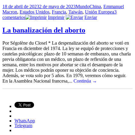
Publicado
Categorías
Etiquetas
18 de abril de 2023
2 de mayo de 2023
Mundo
China
,
Emmanuel
el
Macron
,
Estados Unidos
,
Francia
,
Taiwán
,
Unión Europea
3
en
comentarios
Imprimir
Enviar
Tremolina
en
La banalización del aborto
Europa
Por Ségolène du Closel * La despenalización del aborto se votó en
Francia en diciembre del 1974. La ley se equipó de protecciones y
cautelas psicológicas: plazo de 10 semanas de embarazo, una charla
previa obligatoria con un médico, un plazo de reflexión de una
semana, entre los motivos por abortar se cita el desamparo de la
mujer. Los médicos podrán oponer su objeción de conciencia.
Además, se vota solo por 5 años. En 1979, veremos cómo seguir.
En la Asamblea Nacional francesa,...
Continúa →
WhatsApp
Telegram