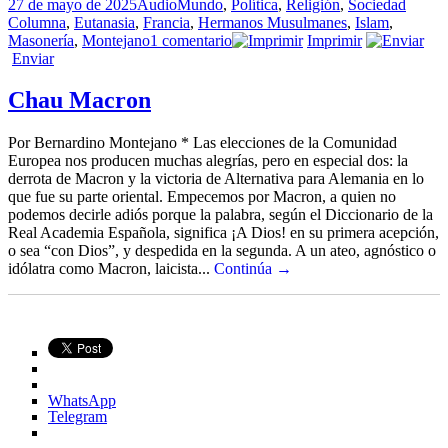
Publicado
Formato
Categorías
Etique
27 de mayo de 2025
Audio
Mundo
,
Política
,
Religión
,
Sociedad
el
Columna
,
Eutanasia
,
Francia
,
Hermanos Musulmanes
,
Islam
,
en
Masonería
,
Montejano
1 comentario
Imprimir
Europa
Enviar
promueve
su
Chau Macron
propio
suicidio
Por Bernardino Montejano * Las elecciones de la Comunidad
Europea nos producen muchas alegrías, pero en especial dos: la
derrota de Macron y la victoria de Alternativa para Alemania en lo
que fue su parte oriental. Empecemos por Macron, a quien no
podemos decirle adiós porque la palabra, según el Diccionario de la
Real Academia Española, significa ¡A Dios! en su primera acepción,
o sea “con Dios”, y despedida en la segunda. A un ateo, agnóstico o
idólatra como Macron, laicista...
Continúa →
WhatsApp
Telegram