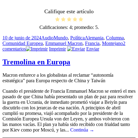
Califique este artículo
Calificaciones:
4
; promedio:
5
.
Publicado
Formato
Categorías
Etiquetas
10 de junio de 2024
Audio
Mundo
,
Política
Alemania
,
Columna
,
el
Comunidad Europea
,
Emmanuel Macron
,
Francia
,
Montejano
2
en
comentarios
Imprimir
Enviar
Chau
Macron
Tremolina en Europa
Macron enfurece a los globalistas al reclamar “autonomía
estratégica” para Europa respecto de China y Taiwán
Cuando el presidente de Francia Emmanuel Macron se enteró el mes
pasado de que China había presentado un plan de paz para resolver
la guerra en Ucrania, de inmediato prometió viajar a Beiyín para
discutirlo con los jerarcas de esa nación. A principios de abril
cumplió su promesa, viajó acompañado por la presidente de la
Comisión Europea Ursula von der Leyen, y ambos volvieron con
las manos vacías. El plan ya había sido recibido con frialdad tanto
por Kiev como por Moscú, y las...
Continúa →