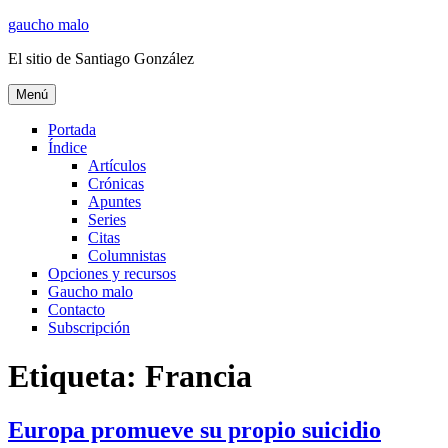
Ir
gaucho malo
al
El sitio de Santiago González
contenido
Menú
Portada
Índice
Artículos
Crónicas
Apuntes
Series
Citas
Columnistas
Opciones y recursos
Gaucho malo
Contacto
Subscripción
Etiqueta:
Francia
Europa promueve su propio suicidio