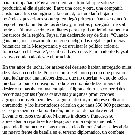
para acompañar a Faysal en su entrada triunfal, que sólo se
produciría al día siguiente. Entre una cosa y otra, una compañía
australiana hizo su ingreso a la ciudad, lo que daría lugar a
polémicas posteriores sobre quién llegó primero. Damasco quedó
bajo el mando militar de los árabes y, mientras proseguían más al
norte las últimas acciones militares para expulsar definitivamente a
los turcos de la región, Faysal fue declarado rey de Siria. “Cuando
ganamos, me acusaron de poner en peligro las regalías petroleras
británicas en la Mesopotamia y de arruinar la política colonial
francesa en el Levante”, escribiría Lawrence. El reinado de Faysal
estuvo condenado desde el principio.
En tres años de lucha, los árabes del desierto habían entregado miles
de vidas en combate. Pero ése no fue el único precio que pagaron
para luchar por una independencia que no querían, y que de todos
modos no iban a conseguir. Toda la economía de las tribus del
desierto se basaba en una compleja filigrana de rutas comerciales
recorridas por las típicas caravanas y algunas producciones
agropecuarias elementales. La guerra destruyó todo ese delicado
entramado, y los historiadores calculan que unas 350.000 personas,
el 10 por ciento de la población, murieron de hambre en el
Levante en esos tres años. Mientras ingleses y franceses se
aprestaban a repartirse los despojos de una región que había
quedado literalmente en sus manos, a los líderes árabes se les abría
un nuevo frente de batalla en el terreno diplomático, un combate