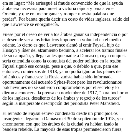
era su lugar: “Me arriesgué al fraude convencido de que la ayuda
árabe era necesaria para nuestra victoria rápida y barata en el
Oriente, y que era mejor ganar y romper nuestra palabra que
perder”. Por barata quería decir sin costo de vidas inglesas, saldo del
que Lawrence se enorgullecía.
Fuese por el deseo de ver a los árabes ganar su independencia o por
el deseo de ver a los británicos imponer su voluntad en el medio
oriente, lo cierto es que Lawrence alentó al emir Faysal, hijo de
Husayn y líder del alzamiento beduino, a acelerar los tramos finales
de su campaña, y llegar antes que nadie a Damasco, cuya conquista
sería entendida como la conquista del poder político en la región.
Faysal siguió ese consejo, pese a que, o debido a que, para ese
entonces, comienzos de 1918, ya no podía ignorar los planes de
británicos y franceses: la Rusia zarista había sido informada
oportunamente del acuerdo Sykes-Picot pero los revolucionarios
bolcheviques no se sintieron comprometidos por el secreto y lo
dieron a conocer a la prensa en noviembre de 1917, “para bochorno
de los ingleses, desaliento de los árabes y regocijo de los turcos”,
según la insuperable descripción del periodista Peter Mansfield.
El reinado de Faysal estuvo condenado desde un principio
Los
insurgentes llegaron a Damasco el 30 de septiembre de 1918, y se
encontraron con que los árabes de la ciudad ya habían izado la
bandera rebelde. La mayoría de esas tropas permanecieron fuera,