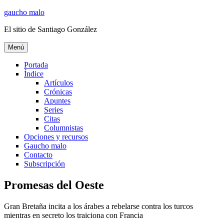
Ir
gaucho malo
al
El sitio de Santiago González
contenido
Menú
Portada
Índice
Artículos
Crónicas
Apuntes
Series
Citas
Columnistas
Opciones y recursos
Gaucho malo
Contacto
Subscripción
Promesas del Oeste
Gran Bretaña incita a los árabes a rebelarse contra los turcos
mientras en secreto los traiciona con Francia