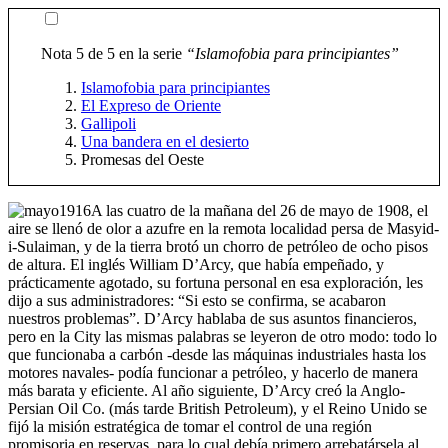
Nota 5 de 5 en la serie
“Islamofobia para principiantes”
Islamofobia para principiantes
El Expreso de Oriente
Gallipoli
Una bandera en el desierto
Promesas del Oeste
A las cuatro de la mañana del 26 de mayo de 1908, el
aire se llenó de olor a azufre en la remota localidad persa de Masyid-
i-Sulaiman, y de la tierra brotó un chorro de petróleo de ocho pisos
de altura. El inglés William D’Arcy, que había empeñado, y
prácticamente agotado, su fortuna personal en esa exploración, les
dijo a sus administradores: “Si esto se confirma, se acabaron
nuestros problemas”. D’Arcy hablaba de sus asuntos financieros,
pero en la City las mismas palabras se leyeron de otro modo: todo lo
que funcionaba a carbón -desde las máquinas industriales hasta los
motores navales- podía funcionar a petróleo, y hacerlo de manera
más barata y eficiente. Al año siguiente, D’Arcy creó la Anglo-
Persian Oil Co. (más tarde British Petroleum), y el Reino Unido se
fijó la misión estratégica de tomar el control de una región
promisoria en reservas, para lo cual debía primero arrebatársela al