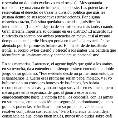
reservaba un dominio exclusivo en el oeste (la Mesopotamia
tradicional) y una zona de influencia en el este. Las potencias se
reservaban el derecho de trazar la división política que más les
gustara dentro de sus respectivas jurisdicciones. Por alguna
misteriosa razón, Palestina quedaba sometida a jurisdicción
internacional. (La razón dejaría de ser misteriosa más tarde, cuando
Gran Bretaña impusiera su dominio en ese distrito.) El acuerdo fue
rubricado en secreto por ambas potencias en mayo, casi al mismo
tiempo en que el jerife Husayn ponía en marcha la revuelta árabe
alentado por las promesas británicas. En un alarde de insultante
ironía, el propio Sykes diseñó y ofreció a los árabes una bandera que
identificara su levantamiento y encendiera su nacionalismo.
En sus memorias, Lawrence, el agente inglés que guió a los árabes
en su revuelta, da a entender que siempre estuvo enterado del doble
juego de su gobierno. “Fue evidente desde un primer momento que
si ganábamos la guerra esas promesas serían papel mojado, y si yo
hubiese sido un consejero honesto de los árabes, les habría
recomendado irse a casa y no arriesgar sus vidas en esa lucha, pero
me amparé en la esperanza de que, al guiar a esos árabes
enardecidamente hasta la victoria final, los colocaría, con las armas
en sus manos, en una posición tan segura (si no dominante) que las
grandes potencias se inclinarían por su propia conveniencia a
resolver con justicia sus reclamos.” Pero Lawrence también deja
constancia de que, como buen inglés, nunca tuvo dudas sobre cuál