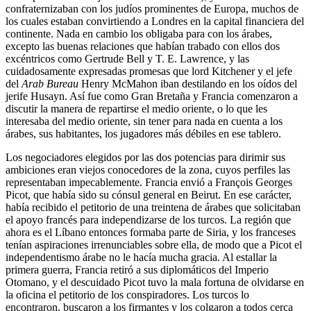
confraternizaban con los judíos prominentes de Europa, muchos de
los cuales estaban convirtiendo a Londres en la capital financiera del
continente. Nada en cambio los obligaba para con los árabes,
excepto las buenas relaciones que habían trabado con ellos dos
excéntricos como Gertrude Bell y T. E. Lawrence, y las
cuidadosamente expresadas promesas que lord Kitchener y el jefe
del
Arab Bureau
Henry McMahon iban destilando en los oídos del
jerife Husayn. Así fue como Gran Bretaña y Francia comenzaron a
discutir la manera de repartirse el medio oriente, o lo que les
interesaba del medio oriente, sin tener para nada en cuenta a los
árabes, sus habitantes, los jugadores más débiles en ese tablero.
Los negociadores elegidos por las dos potencias para dirimir sus
ambiciones eran viejos conocedores de la zona, cuyos perfiles las
representaban impecablemente. Francia envió a François Georges
Picot, que había sido su cónsul general en Beirut. En ese carácter,
había recibido el petitorio de una treintena de árabes que solicitaban
el apoyo francés para independizarse de los turcos. La región que
ahora es el Líbano entonces formaba parte de Siria, y los franceses
tenían aspiraciones irrenunciables sobre ella, de modo que a Picot el
independentismo árabe no le hacía mucha gracia. Al estallar la
primera guerra, Francia retiró a sus diplomáticos del Imperio
Otomano, y el descuidado Picot tuvo la mala fortuna de olvidarse en
la oficina el petitorio de los conspiradores. Los turcos lo
encontraron, buscaron a los firmantes y los colgaron a todos cerca