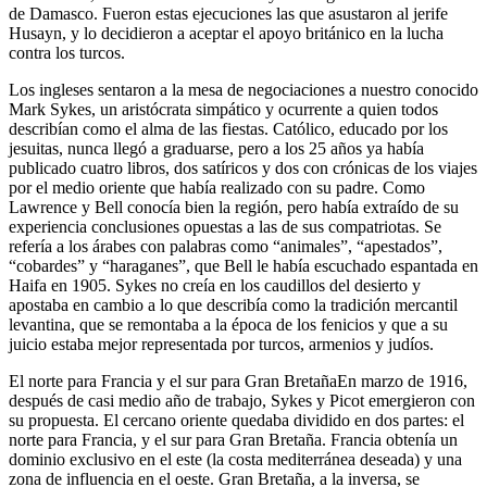
de Damasco. Fueron estas ejecuciones las que asustaron al jerife
Husayn, y lo decidieron a aceptar el apoyo británico en la lucha
contra los turcos.
Los ingleses sentaron a la mesa de negociaciones a nuestro conocido
Mark Sykes, un aristócrata simpático y ocurrente a quien todos
describían como el alma de las fiestas. Católico, educado por los
jesuitas, nunca llegó a graduarse, pero a los 25 años ya había
publicado cuatro libros, dos satíricos y dos con crónicas de los viajes
por el medio oriente que había realizado con su padre. Como
Lawrence y Bell conocía bien la región, pero había extraído de su
experiencia conclusiones opuestas a las de sus compatriotas. Se
refería a los árabes con palabras como “animales”, “apestados”,
“cobardes” y “haraganes”, que Bell le había escuchado espantada en
Haifa en 1905. Sykes no creía en los caudillos del desierto y
apostaba en cambio a lo que describía como la tradición mercantil
levantina, que se remontaba a la época de los fenicios y que a su
juicio estaba mejor representada por turcos, armenios y judíos.
El norte para Francia y el sur para Gran Bretaña
En marzo de 1916,
después de casi medio año de trabajo, Sykes y Picot emergieron con
su propuesta. El cercano oriente quedaba dividido en dos partes: el
norte para Francia, y el sur para Gran Bretaña. Francia obtenía un
dominio exclusivo en el este (la costa mediterránea deseada) y una
zona de influencia en el oeste. Gran Bretaña, a la inversa, se