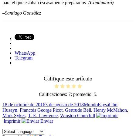
para el que estaban escasamente preparados.
(Continuará)
–Santiago González
WhatsApp
Telegram
Califique este artículo
Calificaciones:
7
; promedio:
5
.
Publicado
Categorías
Etiquetas
18 de octubre de 2016
3 de agosto de 2018
Mundo
Faysal ibn
el
Husayn
,
Francois George Picot
,
Gertrude Bell
,
Henry McMahon
,
Mark Sykes
,
T. E. Lawrence
,
Winston Churchill
Imprimir
Enviar