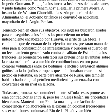
Imperio Otomano. Empujó a los turcos a los brazos de los alemanes,
y pudo tratarlos como “enemigos” al estallar la primera guerra. A
instancias de Winston Churchill, a la sazón primer lord del
Almirantazgo, el gobierno británico se convirtió en accionista
mayoritario de la Anglo-Persian.
Teniendo bien en claro sus objetivos, los ingleses buscaron aliados
para conseguirlos: a los árabes les prometieron un reino
independiente encabezado por Husayn, el jerife de La Meca, a
cambio de que desertaran de los ejércitos turcos, prestaran mano de
obra para la construcción de infraestructura y pusieran el cuerpo en
un levantamiento generalizado contra el califato de Estambul; a los
franceses les prometieron satisfacer sus pretensiones levantinas sobre
la costa mediterránea a cambio de contribuciones en oro para
comprar voluntades entre los beduinos, e incluso agregaron algunos
guiños hacia los judíos europeos que ambicionaban crear un estado
propio en Palestina, en parte para alejarlos de Rusia, que también
habia echado el ojo al petróleo medioriental y amenazaba con
convertirse en un rival en la zona.
Todas sus promesas se contradecían entre sí
Todas estas promesas
eran contradictorias entre sí, pero los ingleses tenían sus prioridades
bien claras. Mantenían con Francia una antigua relación de
competencia y colaboración en la expansión colonial (recordemos
sus expediciones conjuntas al Río de la Plata), y también