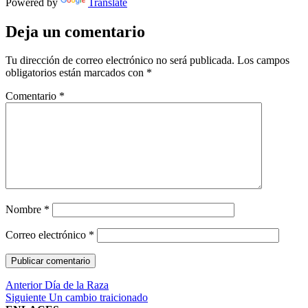
Powered by
Translate
Deja un comentario
Tu dirección de correo electrónico no será publicada.
Los campos
obligatorios están marcados con
*
Comentario
*
Nombre
*
Correo electrónico
*
Navegación
Entrada
Anterior
Día de la Raza
anterior:
Entrada
Siguiente
Un cambio traicionado
de