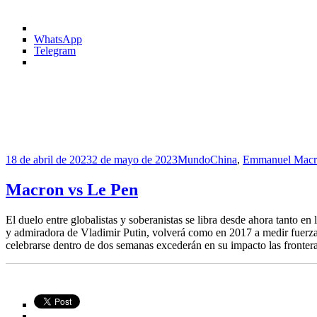
WhatsApp
Telegram
Publicado
Categorías
Etiquetas
18 de abril de 2023
2 de mayo de 2023
Mundo
China
,
Emmanuel Macr
el
Macron vs Le Pen
El duelo entre globalistas y soberanistas se libra desde ahora tanto 
y admiradora de Vladimir Putin, volverá como en 2017 a medir fuerz
celebrarse dentro de dos semanas excederán en su impacto las frontera