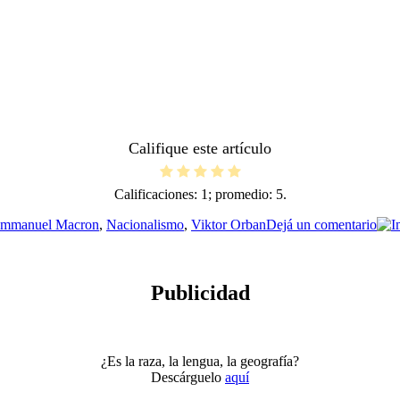
Califique este artículo
Calificaciones:
1
; promedio:
5
.
en
mmanuel Macron
,
Nacionalismo
,
Viktor Orban
Dejá un comentario
El
asc
de
los
Publicidad
autó
¿Es la raza, la lengua, la geografía?
Descárguelo
aquí