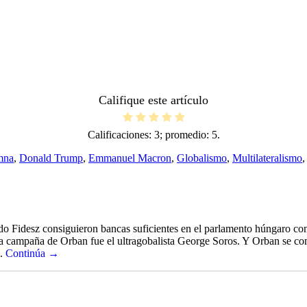
Califique este artículo
Calificaciones:
3
; promedio:
5
.
mna
,
Donald Trump
,
Emmanuel Macron
,
Globalismo
,
Multilateralismo
 Fidesz consiguieron bancas suficientes en el parlamento húngaro como 
e la campaña de Orban fue el ultragobalista George Soros. Y Orban se c
..
Continúa →