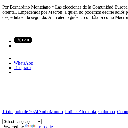
Por Bernardino Montejano * Las elecciones de la Comunidad Europea no
oriental. Empecemos por Macron, a quien no podemos decirle adiós po
despedida en la segunda. A un ateo, agnóstico o idólatra como Macron,
WhatsApp
Telegram
Publicado
Formato
Categorías
Etiquetas
10 de junio de 2024
Audio
Mundo
,
Política
Alemania
,
Columna
,
Comu
el
Powered by
Translate