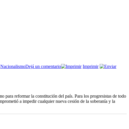
en
,
Nacionalismo
Dejá un comentario
Imprimir
Macron,
el
último
multilateralista
para reformar la constitución del país. Para los progresistas de todo
omprometió a impedir cualquier nueva cesión de la soberanía y la