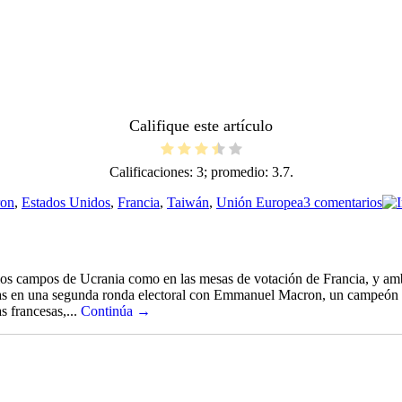
Califique este artículo
Calificaciones:
3
; promedio:
3.7
.
en
on
,
Estados Unidos
,
Francia
,
Taiwán
,
Unión Europea
3 comentarios
Tre
en
Eur
en los campos de Ucrania como en las mesas de votación de Francia, y a
as en una segunda ronda electoral con Emmanuel Macron, un campeón de
s francesas,...
Continúa →