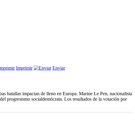
Imprimir
Enviar
molina
opa
mbas batallas impactan de lleno en Europa. Marine Le Pen, nacionalista
l progresismo socialdemócrata. Los resultados de la votación por