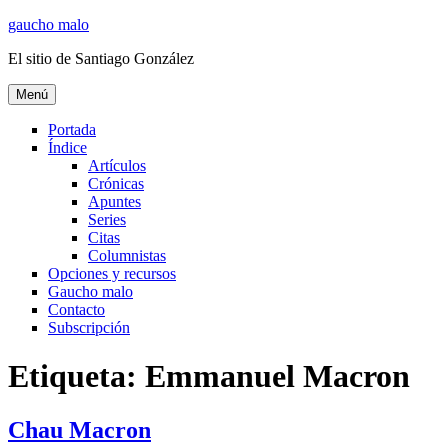
Ir
gaucho malo
al
El sitio de Santiago González
contenido
Menú
Portada
Índice
Artículos
Crónicas
Apuntes
Series
Citas
Columnistas
Opciones y recursos
Gaucho malo
Contacto
Subscripción
Etiqueta:
Emmanuel Macron
Chau Macron