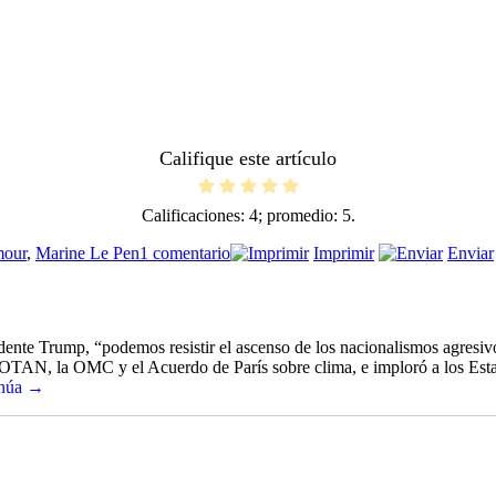
Califique este artículo
Calificaciones:
4
; promedio:
5
.
en
mour
,
Marine Le Pen
1 comentario
Imprimir
Enviar
Macron
vs
Le
Pen
ente Trump, “podemos resistir el ascenso de los nacionalismos agresivo
 OTAN, la OMC y el Acuerdo de París sobre clima, e imploró a los Es
inúa →