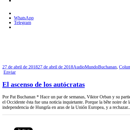
WhatsApp
Telegram
Publicado
Formato
Categorías
Etiquetas
27 de abril de 2018
27 de abril de 2018
Audio
Mundo
Buchanan
,
Colu
el
Enviar
El ascenso de los autócratas
Por Pat Buchanan * Hace un par de semanas, Viktor Orban y su partido
el Occidente ésta fue una noticia inquietante. Porque la bête noire d
independencia de Hungría en aras de la Unión Europea, y a rechazar.