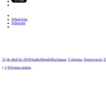
WhatsApp
Telegram
Publicado
Formato
Categorías
Etiquetas
21 de abril de 2018
Audio
Mundo
Buchanan
,
Columna
,
Democracia
,
E
el
Paginación
Página
Página
1
2
Próxima página
de
entradas