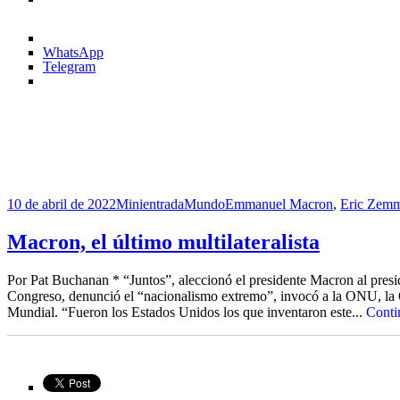
WhatsApp
Telegram
Publicado
Formato
Categorías
Etiquetas
10 de abril de 2022
Minientrada
Mundo
Emmanuel Macron
,
Eric Zem
el
Macron, el último multilateralista
Por Pat Buchanan * “Juntos”, aleccionó el presidente Macron al presid
Congreso, denunció el “nacionalismo extremo”, invocó a la ONU, la
Mundial. “Fueron los Estados Unidos los que inventaron este...
Cont