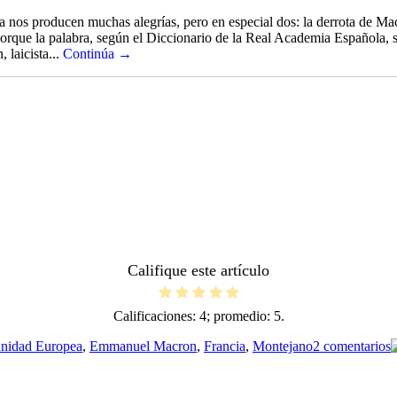
s producen muchas alegrías, pero en especial dos: la derrota de Macro
rque la palabra, según el Diccionario de la Real Academia Española, si
 laicista...
Continúa →
Califique este artículo
Calificaciones:
4
; promedio:
5
.
e
nidad Europea
,
Emmanuel Macron
,
Francia
,
Montejano
2 comentarios