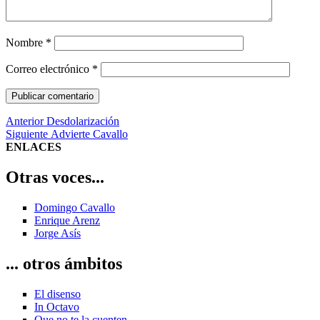
Nombre
*
Correo electrónico
*
Navegación
Entrada
Anterior
Desdolarización
anterior:
Entrada
Siguiente
Advierte Cavallo
de
siguiente:
ENLACES
entradas
Otras voces...
Domingo Cavallo
Enrique Arenz
Jorge Asís
... otros ámbitos
El disenso
In Octavo
Que no te la cuenten