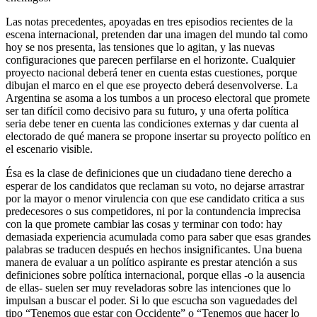
Las notas precedentes, apoyadas en tres episodios recientes de la
escena internacional, pretenden dar una imagen del mundo tal como
hoy se nos presenta, las tensiones que lo agitan, y las nuevas
configuraciones que parecen perfilarse en el horizonte. Cualquier
proyecto nacional deberá tener en cuenta estas cuestiones, porque
dibujan el marco en el que ese proyecto deberá desenvolverse. La
Argentina se asoma a los tumbos a un proceso electoral que promete
ser tan difícil como decisivo para su futuro, y una oferta política
seria debe tener en cuenta las condiciones externas y dar cuenta al
electorado de qué manera se propone insertar su proyecto político en
el escenario visible.
Ésa es la clase de definiciones que un ciudadano tiene derecho a
esperar de los candidatos que reclaman su voto, no dejarse arrastrar
por la mayor o menor virulencia con que ese candidato critica a sus
predecesores o sus competidores, ni por la contundencia imprecisa
con la que promete cambiar las cosas y terminar con todo: hay
demasiada experiencia acumulada como para saber que esas grandes
palabras se traducen después en hechos insignificantes. Una buena
manera de evaluar a un político aspirante es prestar atención a sus
definiciones sobre política internacional, porque ellas -o la ausencia
de ellas- suelen ser muy reveladoras sobre las intenciones que lo
impulsan a buscar el poder. Si lo que escucha son vaguedades del
tipo “Tenemos que estar con Occidente” o “Tenemos que hacer lo