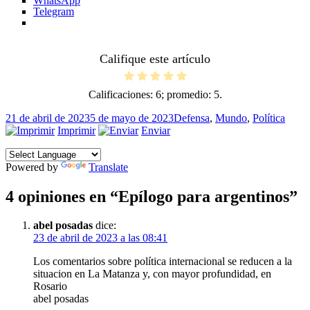
WhatsApp
Telegram
Califique este artículo
Calificaciones:
6
; promedio:
5
.
Publicado
Categorías
21 de abril de 2023
5 de mayo de 2023
Defensa
,
Mundo
,
Política
el
Imprimir
Enviar
Powered by
Translate
4 opiniones en “Epílogo para argentinos”
abel posadas
dice:
23 de abril de 2023 a las 08:41
Los comentarios sobre política internacional se reducen a la
situacion en La Matanza y, con mayor profundidad, en
Rosario
abel posadas