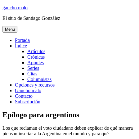
Ir
gaucho malo
al
El sitio de Santiago González
contenido
Menú
Portada
Índice
Artículos
Crónicas
Apuntes
Series
Citas
Columnistas
Opciones y recursos
Gaucho malo
Contacto
Subscripción
Epílogo para argentinos
Los que reclaman el voto ciudadano deben explicar de qué manera
piensan insertar a la Argentina en el mundo y para qué