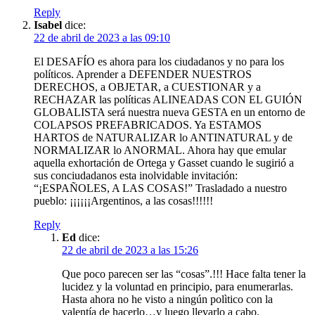
Reply
Isabel
dice:
22 de abril de 2023 a las 09:10
El DESAFÍO es ahora para los ciudadanos y no para los
políticos. Aprender a DEFENDER NUESTROS
DERECHOS, a OBJETAR, a CUESTIONAR y a
RECHAZAR las políticas ALINEADAS CON EL GUIÓN
GLOBALISTA será nuestra nueva GESTA en un entorno de
COLAPSOS PREFABRICADOS. Ya ESTAMOS
HARTOS de NATURALIZAR lo ANTINATURAL y de
NORMALIZAR lo ANORMAL. Ahora hay que emular
aquella exhortación de Ortega y Gasset cuando le sugirió a
sus conciudadanos esta inolvidable invitación:
“¡ESPAÑOLES, A LAS COSAS!” Trasladado a nuestro
pueblo: ¡¡¡¡¡¡Argentinos, a las cosas!!!!!!
Reply
Ed
dice:
22 de abril de 2023 a las 15:26
Que poco parecen ser las “cosas”.!!! Hace falta tener la
lucidez y la voluntad en principio, para enumerarlas.
Hasta ahora no he visto a ningún polìtico con la
valentía de hacerlo…y luego llevarlo a cabo.