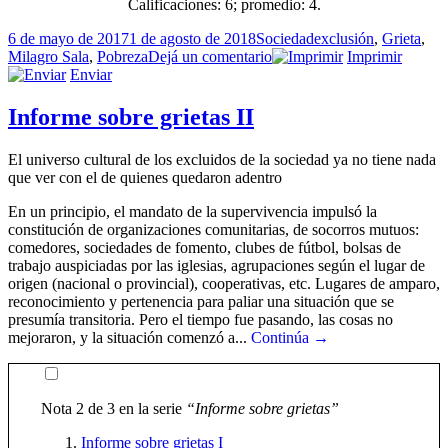
Calificaciones:
6
; promedio:
4
.
Publicado
Categorías
Etiquetas
6 de mayo de 2017
1 de agosto de 2018
Sociedad
exclusión
,
Grieta
,
el
en
Milagro Sala
,
Pobreza
Dejá un comentario
Imprimir
Informe
Enviar
sobre
grietas
Informe sobre grietas II
III,
y
El universo cultural de los excluidos de la sociedad ya no tiene nada
final
que ver con el de quienes quedaron adentro
En un principio, el mandato de la supervivencia impulsó la
constitución de organizaciones comunitarias, de socorros mutuos:
comedores, sociedades de fomento, clubes de fútbol, bolsas de
trabajo auspiciadas por las iglesias, agrupaciones según el lugar de
origen (nacional o provincial), cooperativas, etc. Lugares de amparo,
reconocimiento y pertenencia para paliar una situación que se
presumía transitoria. Pero el tiempo fue pasando, las cosas no
mejoraron, y la situación comenzó a...
Continúa →
Nota 2 de 3 en la serie
“Informe sobre grietas”
Informe sobre grietas I