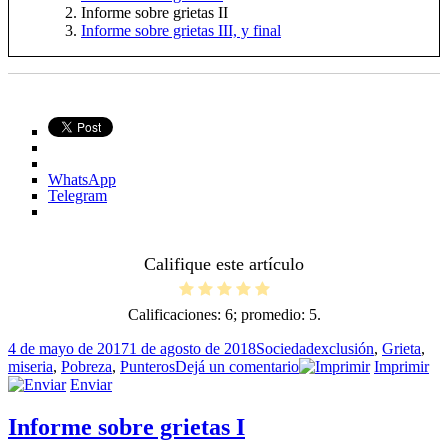
Informe sobre grietas II
Informe sobre grietas III, y final
WhatsApp
Telegram
Califique este artículo
Calificaciones:
6
; promedio:
5
.
Publicado
Categorías
Etiquetas
4 de mayo de 2017
1 de agosto de 2018
Sociedad
exclusión
,
Grieta
,
el
en
miseria
,
Pobreza
,
Punteros
Dejá un comentario
Imprimir
Informe
Enviar
sobre
grietas
Informe sobre grietas I
II