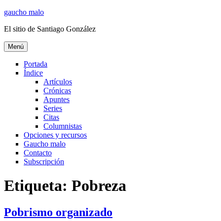
Ir
gaucho malo
al
El sitio de Santiago González
contenido
Menú
Portada
Índice
Artículos
Crónicas
Apuntes
Series
Citas
Columnistas
Opciones y recursos
Gaucho malo
Contacto
Subscripción
Etiqueta:
Pobreza
Pobrismo organizado