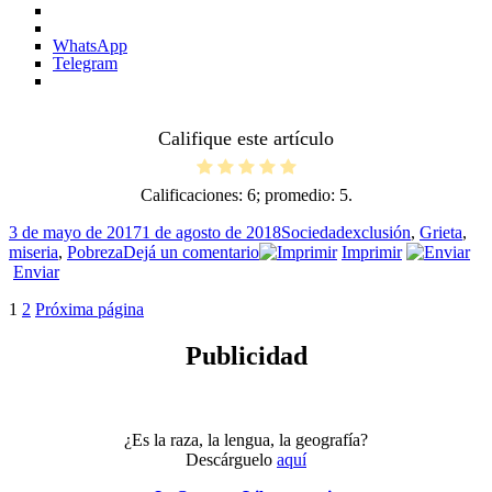
WhatsApp
Telegram
Califique este artículo
Calificaciones:
6
; promedio:
5
.
Publicado
Categorías
Etiquetas
3 de mayo de 2017
1 de agosto de 2018
Sociedad
exclusión
,
Grieta
,
el
en
miseria
,
Pobreza
Dejá un comentario
Imprimir
Informe
Enviar
sobre
Paginación
Página
Página
1
2
Próxima página
grietas
I
de
Publicidad
entradas
¿Es la raza, la lengua, la geografía?
Descárguelo
aquí