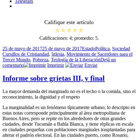
Telegram
Califique este artículo
Calificaciones:
4
; promedio:
5
.
Publicado
Formato
Categorías
Etiq
25 de mayo de 2017
25 de mayo de 2017
Estado
Política
,
Sociedad
el
Cursillos de Cristiandad
,
Iglesia
,
Movimiento de Sacerdotes para el
Tercer Mundo
,
Pobreza
,
Teología de la Liberación
Dejá un
en
comentario
Imprimir
Enviar
Iglesia
y
Informe sobre grietas III, y final
pobreza
La mayor demanda del marginado no es el techo o la comida, sino el
reconocimiento, la dignidad y el respeto
La marginalidad es un fenómeno típicamente urbano; lo descripto en
estas notas corresponde principalmente al área metropolitana de
Buenos Aires, pero se repite en los alrededores de otras grandes
ciudades, desde Tucumán a Bahía Blanca, y tiene réplicas en escala
en ciudades pequeñas con poblaciones marginales trasplantadas para
alterar el padrón electoral. En las ciudades puerto, como Rosario,