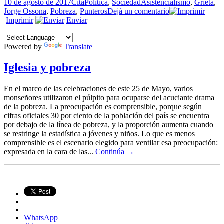
Publicado
Formato
Categorías
Etiquetas
10 de agosto de 2017
Cita
Política
,
Sociedad
Asistencialismo
,
Grieta
,
el
en
Jorge Ossona
,
Pobreza
,
Punteros
Dejá un comentario
Pobrismo
Imprimir
Enviar
organizado
Powered by
Translate
Iglesia y pobreza
En el marco de las celebraciones de este 25 de Mayo, varios
monseñores utilizaron el púlpito para ocuparse del acuciante drama
de la pobreza. La preocupación es comprensible, porque según
cifras oficiales 30 por ciento de la población del país se encuentra
por debajo de la línea de pobreza, y la proporción aumenta cuando
se restringe la estadística a jóvenes y niños. Lo que es menos
comprensible es el escenario elegido para ventilar esa preocupación:
expresada en la cara de las...
Continúa →
WhatsApp