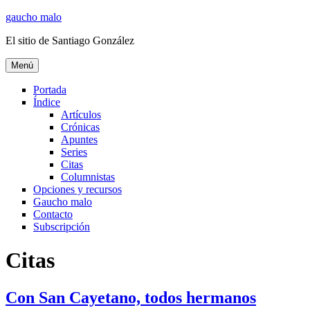
Ir
gaucho malo
al
El sitio de Santiago González
contenido
Menú
Portada
Índice
Artículos
Crónicas
Apuntes
Series
Citas
Columnistas
Opciones y recursos
Gaucho malo
Contacto
Subscripción
Citas
Con San Cayetano, todos hermanos