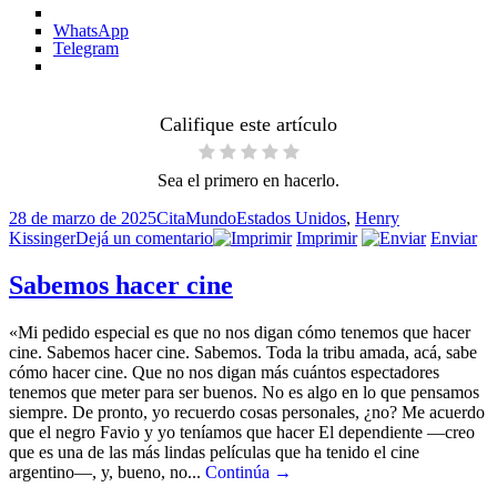
WhatsApp
Telegram
Califique este artículo
Sea el primero en hacerlo.
Publicado
Formato
Categorías
Etiquetas
28 de marzo de 2025
Cita
Mundo
Estados Unidos
,
Henry
el
en
Kissinger
Dejá un comentario
Imprimir
Enviar
Estados
Unidos
Sabemos hacer cine
«Mi pedido especial es que no nos digan cómo tenemos que hacer
cine. Sabemos hacer cine. Sabemos. Toda la tribu amada, acá, sabe
cómo hacer cine. Que no nos digan más cuántos espectadores
tenemos que meter para ser buenos. No es algo en lo que pensamos
siempre. De pronto, yo recuerdo cosas personales, ¿no? Me acuerdo
que el negro Favio y yo teníamos que hacer El dependiente —creo
que es una de las más lindas películas que ha tenido el cine
argentino—, y, bueno, no...
Continúa →