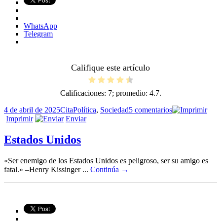
WhatsApp
Telegram
Califique este artículo
Calificaciones:
7
; promedio:
4.7
.
Publicado
Formato
Categorías
en
4 de abril de 2025
Cita
Política
,
Sociedad
5 comentarios
el
Un
Imprimir
Enviar
tesoro
Estados Unidos
«Ser enemigo de los Estados Unidos es peligroso, ser su amigo es
fatal.» –Henry Kissinger ...
Continúa →