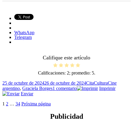
WhatsApp
Telegram
Califique este artículo
Calificaciones:
2
; promedio:
5
.
Publicado
Formato
Categorías
Etiquetas
25 de octubre de 2024
26 de octubre de 2024
Cita
Cultura
Cine
el
en
argentino
,
Graciela Borges
1 comentario
Imprimir
Sabemos
Enviar
hacer
Paginación
Página
Página
Página
1
2
…
34
Próxima página
cine
de
Publicidad
entradas