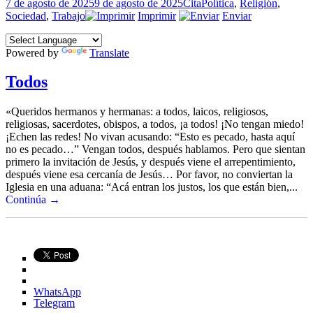
Publicado
Formato
Categorías
7 de agosto de 2025
9 de agosto de 2025
Cita
Política
,
Religión
,
el
Sociedad
,
Trabajo
Imprimir
Enviar
Powered by
Translate
Todos
«Queridos hermanos y hermanas: a todos, laicos, religiosos,
religiosas, sacerdotes, obispos, a todos, ¡a todos! ¡No tengan miedo!
¡Echen las redes! No vivan acusando: “Esto es pecado, hasta aquí
no es pecado…” Vengan todos, después hablamos. Pero que sientan
primero la invitación de Jesús, y después viene el arrepentimiento,
después viene esa cercanía de Jesús… Por favor, no conviertan la
Iglesia en una aduana: “Acá entran los justos, los que están bien,...
Continúa →
WhatsApp
Telegram