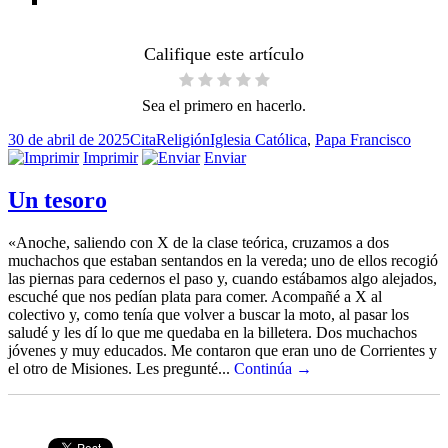
Califique este artículo
Sea el primero en hacerlo.
Publicado
Formato
Categorías
Etiquetas
30 de abril de 2025
Cita
Religión
Iglesia Católica
,
Papa Francisco
el
Imprimir
Enviar
Un tesoro
«Anoche, saliendo con X de la clase teórica, cruzamos a dos
muchachos que estaban sentandos en la vereda; uno de ellos recogió
las piernas para cedernos el paso y, cuando estábamos algo alejados,
escuché que nos pedían plata para comer. Acompañé a X al
colectivo y, como tenía que volver a buscar la moto, al pasar los
saludé y les dí lo que me quedaba en la billetera. Dos muchachos
jóvenes y muy educados. Me contaron que eran uno de Corrientes y
el otro de Misiones. Les pregunté...
Continúa →