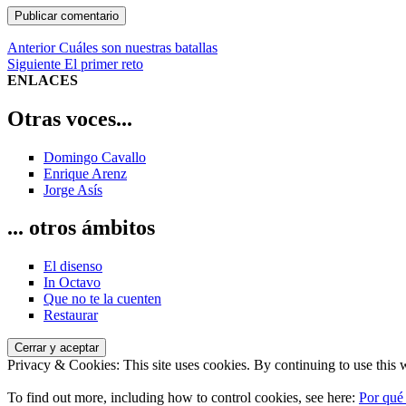
Navegación
Entrada
Anterior
Cuáles son nuestras batallas
anterior:
Entrada
Siguiente
El primer reto
de
siguiente:
ENLACES
entradas
Otras voces...
Domingo Cavallo
Enrique Arenz
Jorge Asís
... otros ámbitos
El disenso
In Octavo
Que no te la cuenten
Restaurar
Privacy & Cookies: This site uses cookies. By continuing to use this w
To find out more, including how to control cookies, see here:
Por qué