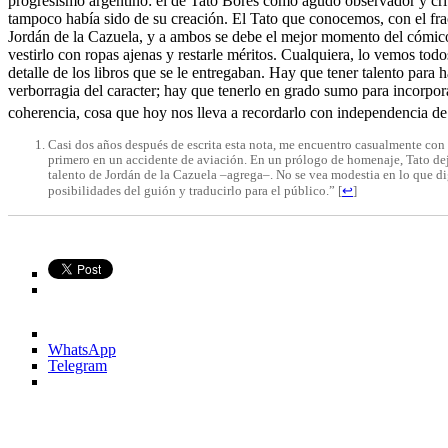
progresismo argentino: el de Tato Bores como agudo observador y crític
tampoco había sido de su creación. El Tato que conocemos, con el frac
Jordán de la Cazuela, y a ambos se debe el mejor momento del cómico. E
vestirlo con ropas ajenas y restarle méritos. Cualquiera, lo vemos tod
detalle de los libros que se le entregaban. Hay que tener talento para 
verborragia del caracter; hay que tenerlo en grado sumo para incorpora
coherencia, cosa que hoy nos lleva a recordarlo con independencia de
Casi dos años después de escrita esta nota, me encuentro casualmente con 
primero en un accidente de aviación. En un prólogo de homenaje, Tato deja c
talento de Jordán de la Cazuela –agrega–. No se vea modestia en lo que digo
posibilidades del guión y traducirlo para el público.”
[
↩
]
WhatsApp
Telegram