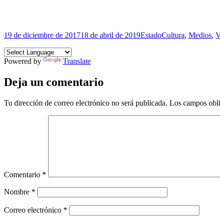
Publicado
Formato
Categorías
19 de diciembre de 2017
18 de abril de 2019
Estado
Cultura
,
Medios
,
V
el
Powered by
Translate
Deja un comentario
Tu dirección de correo electrónico no será publicada.
Los campos obli
Comentario
*
Nombre
*
Correo electrónico
*