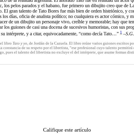
o de la realidad argentina. El añorado Tato fue en realidad un actor qu
, los pelos parados y el habano, fue primero un dibujito creo que de Lan
l gran talento de Tato Bores fue más bien de orden histriónico, y conver
os los días, oficia de analista político; no cualquiera es actor cómico,
hacer de un dibujito un personaje vivo, creíble y memorable; hay que ten
r los guiones de casi una docena de sucesivos humoristas, con sus propias
1
 su intérprete, y a citar, equivocadamente, “como decía Tato…”
–S.G.
el libro
Tato y yo,
de Jordán de la Cazuela. El libro reúne varios guiones escritos por
onstancia de su respeto por el libretista, “ese profesional cuyo talento permitirá q
, pues el talento del libretista no excluye el del intérprete, que asume formas disti
Califique este artículo