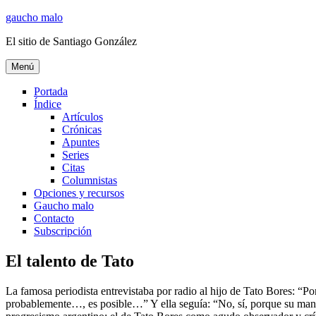
Ir
gaucho malo
al
El sitio de Santiago González
contenido
Menú
Portada
Índice
Artículos
Crónicas
Apuntes
Series
Citas
Columnistas
Opciones y recursos
Gaucho malo
Contacto
Subscripción
El talento de Tato
La famosa periodista entrevistaba por radio al hijo de Tato Bores: “P
probablemente…, es posible…” Y ella seguía: “No, sí, porque su maner