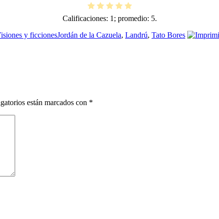
Calificaciones:
1
; promedio:
5
.
Etiquetas
isiones y ficciones
Jordán de la Cazuela
,
Landrú
,
Tato Bores
gatorios están marcados con
*