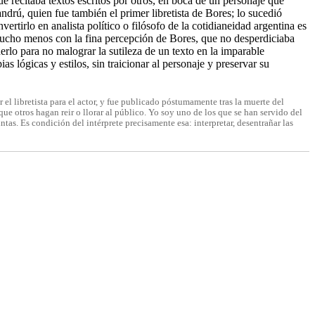
e recitaba textos escritos por otros, en boca de un personaje que
drú, quien fue también el primer libretista de Bores; lo sucedió
tirlo en analista político o filósofo de la cotidianeidad argentina es
 y mucho menos con la fina percepción de Bores, que no desperdiciaba
erlo para no malograr la sutileza de un texto en la imparable
 lógicas y estilos, sin traicionar al personaje y preservar su
 el libretista para el actor, y fue publicado póstumamente tras la muerte del
ue otros hagan reir o llorar al público. Yo soy uno de los que se han servido del
ntas. Es condición del intérprete precisamente esa: interpretar, desentrañar las