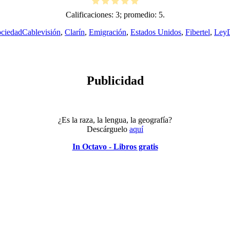
Calificaciones:
3
; promedio:
5
.
Etiquetas
ciedad
Cablevisión
,
Clarín
,
Emigración
,
Estados Unidos
,
Fibertel
,
Ley
Publicidad
¿Es la raza, la lengua, la geografía?
Descárguelo
aquí
In Octavo - Libros gratis