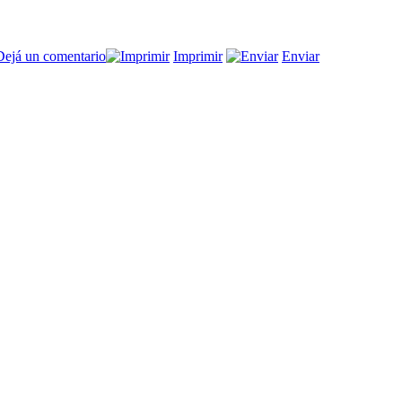
en
Dejá un comentario
Imprimir
Enviar
La
ley,
y
la
falta
de
ley