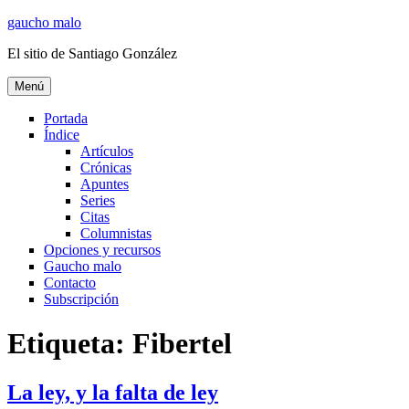
Ir
gaucho malo
al
El sitio de Santiago González
contenido
Menú
Portada
Índice
Artículos
Crónicas
Apuntes
Series
Citas
Columnistas
Opciones y recursos
Gaucho malo
Contacto
Subscripción
Etiqueta:
Fibertel
La ley, y la falta de ley