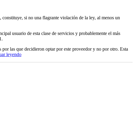
 constituye, si no una flagrante violación de la ley, al menos un
ncipal usuario de esta clase de servicios y probablemente el más
1.
es por las que decidieron optar por este proveedor y no por otro. Esta
“La
uar leyendo
ley,
y
la
falta
de
ley”