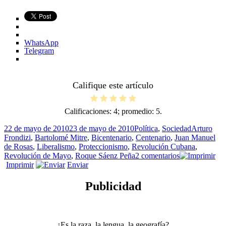
WhatsApp
Telegram
Califique este artículo
Calificaciones:
4
; promedio:
5
.
Publicado
Categorías
Etiquetas
22 de mayo de 2010
23 de mayo de 2010
Política
,
Sociedad
Arturo
el
Frondizi
,
Bartolomé Mitre
,
Bicentenario
,
Centenario
,
Juan Manuel
de Rosas
,
Liberalismo
,
Proteccionismo
,
Revolución Cubana
,
en
Revolución de Mayo
,
Roque Sáenz Peña
2 comentarios
Segundo
Imprimir
Enviar
centenario
Publicidad
¿Es la raza, la lengua, la geografía?