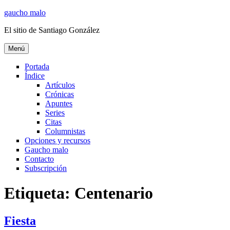
Ir
gaucho malo
al
El sitio de Santiago González
contenido
Menú
Portada
Índice
Artículos
Crónicas
Apuntes
Series
Citas
Columnistas
Opciones y recursos
Gaucho malo
Contacto
Subscripción
Etiqueta:
Centenario
Fiesta