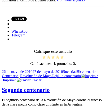
colmaron el centro de Buenos Aires.
Continuar leyendo
WhatsApp
Telegram
Califique este artículo
Calificaciones:
4
; promedio:
5
.
Publicado
Categorías
Etiquetas
26 de mayo de 2010
27 de mayo de 2010
Sociedad
Bicentenario
,
el
en
Centenario
,
Revolución de Mayo
Dejá un comentario
Fiesta
Imprimir
Enviar
Segundo centenario
El segundo centenario de la Revolución de Mayo corona el fracaso
de la clase media como clase dirigente en la Argentina.