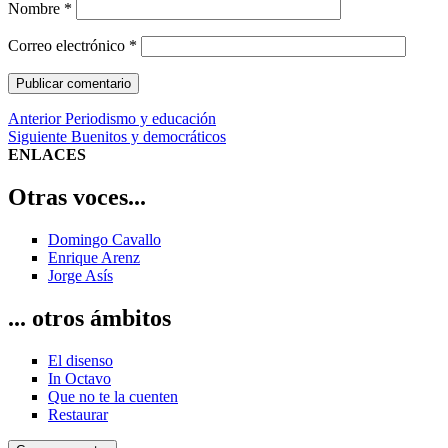
Nombre
*
Correo electrónico
*
Navegación
Entrada
Anterior
Periodismo y educación
anterior:
Entrada
Siguiente
Buenitos y democráticos
de
siguiente:
ENLACES
entradas
Otras voces...
Domingo Cavallo
Enrique Arenz
Jorge Asís
... otros ámbitos
El disenso
In Octavo
Que no te la cuenten
Restaurar