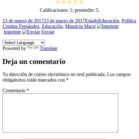
Calificaciones:
1
; promedio:
5
.
Publicado
Formato
Categorías
E
23 de marzo de 2017
23 de marzo de 2017
Estado
Educación
,
Política
el
Cristina Fernández
,
Educación
,
Mauricio Macri
Imprimir
Enviar
Powered by
Translate
Deja un comentario
Tu dirección de correo electrónico no será publicada.
Los campos
obligatorios están marcados con
*
Comentario
*