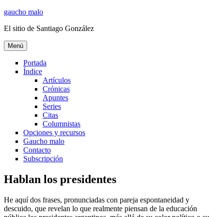
Ir
gaucho malo
al
El sitio de Santiago González
contenido
Menú
Portada
Índice
Artículos
Crónicas
Apuntes
Series
Citas
Columnistas
Opciones y recursos
Gaucho malo
Contacto
Subscripción
Hablan los presidentes
He aquí dos frases, pronunciadas con pareja espontaneidad y
descuido, que revelan lo que realmente piensan de la educación