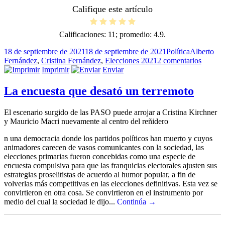
Califique este artículo
Calificaciones:
11
; promedio:
4.9
.
Publicado
Categorías
Etiquetas
18 de septiembre de 2021
18 de septiembre de 2021
Política
Alberto
el
en
Fernández
,
Cristina Fernández
,
Elecciones 2021
2 comentarios
Los
Imprimir
Enviar
muchac
de
La encuesta que desató un terremoto
antes
El escenario surgido de las PASO puede arrojar a Cristina Kirchner
y Mauricio Macri nuevamente al centro del reñidero
n una democracia donde los partidos políticos han muerto y cuyos
animadores carecen de vasos comunicantes con la sociedad, las
elecciones primarias fueron concebidas como una especie de
encuesta compulsiva para que las franquicias electorales ajusten sus
estrategias proselitistas de acuerdo al humor popular, a fin de
volverlas más competitivas en las elecciones definitivas. Esta vez se
convirtieron en otra cosa. Se convirtieron en el instrumento por
medio del cual la sociedad le dijo...
Continúa →