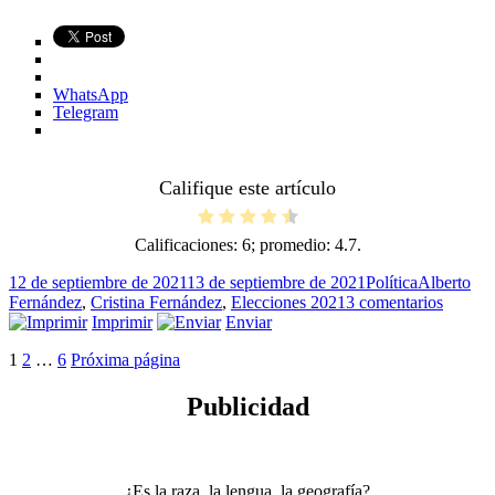
WhatsApp
Telegram
Califique este artículo
Calificaciones:
6
; promedio:
4.7
.
Publicado
Categorías
Etiquetas
12 de septiembre de 2021
13 de septiembre de 2021
Política
Alberto
el
en
Fernández
,
Cristina Fernández
,
Elecciones 2021
3 comentarios
La
Imprimir
Enviar
encuest
Paginación
Página
Página
Página
1
2
…
6
Próxima página
que
desató
de
un
Publicidad
entradas
terremo
¿Es la raza, la lengua, la geografía?