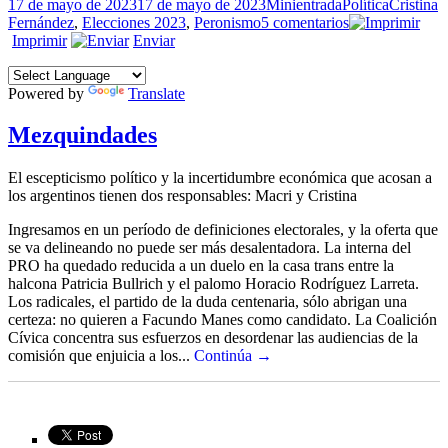
Publicado
Formato
Categorías
Etiquetas
17 de mayo de 2023
17 de mayo de 2023
Minientrada
Política
Cristina
el
en
Fernández
,
Elecciones 2023
,
Peronismo
5 comentarios
La
Imprimir
Enviar
carta
sobre
Powered by
Translate
la
mesa
Mezquindades
El escepticismo político y la incertidumbre económica que acosan a
los argentinos tienen dos responsables: Macri y Cristina
Ingresamos en un período de definiciones electorales, y la oferta que
se va delineando no puede ser más desalentadora. La interna del
PRO ha quedado reducida a un duelo en la casa trans entre la
halcona Patricia Bullrich y el palomo Horacio Rodríguez Larreta.
Los radicales, el partido de la duda centenaria, sólo abrigan una
certeza: no quieren a Facundo Manes como candidato. La Coalición
Cívica concentra sus esfuerzos en desordenar las audiencias de la
comisión que enjuicia a los...
Continúa →