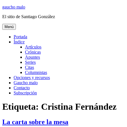
Ir
gaucho malo
al
El sitio de Santiago González
contenido
Menú
Portada
Índice
Artículos
Crónicas
Apuntes
Series
Citas
Columnistas
Opciones y recursos
Gaucho malo
Contacto
Subscripción
Etiqueta:
Cristina Fernández
La carta sobre la mesa