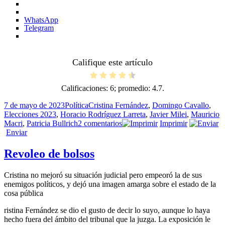
WhatsApp
Telegram
Califique este artículo
Calificaciones:
6
; promedio:
4.7
.
Publicado
Categorías
Etiquetas
7 de mayo de 2023
Política
Cristina Fernández
,
Domingo Cavallo
,
el
Elecciones 2023
,
Horacio Rodríguez Larreta
,
Javier Milei
,
Mauricio
en
Macri
,
Patricia Bullrich
2 comentarios
Imprimir
Mezquindades
Enviar
Revoleo de bolsos
Cristina no mejoró su situación judicial pero empeoró la de sus
enemigos políticos, y dejó una imagen amarga sobre el estado de la
cosa pública
ristina Fernández se dio el gusto de decir lo suyo, aunque lo haya
hecho fuera del ámbito del tribunal que la juzga. La exposición le