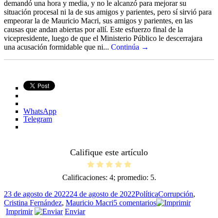
demandó una hora y media, y no le alcanzó para mejorar su
situación procesal ni la de sus amigos y parientes, pero sí sirvió para
empeorar la de Mauricio Macri, sus amigos y parientes, en las
causas que andan abiertas por allí. Este esfuerzo final de la
vicepresidente, luego de que el Ministerio Público le descerrajara
una acusación formidable que ni...
Continúa →
WhatsApp
Telegram
Califique este artículo
Calificaciones:
4
; promedio:
5
.
Publicado
Categorías
Etiquetas
23 de agosto de 2022
24 de agosto de 2022
Política
Corrupción
,
el
en
Cristina Fernández
,
Mauricio Macri
5 comentarios
Revoleo
Imprimir
Enviar