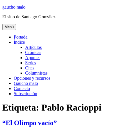
Ir
gaucho malo
al
El sitio de Santiago González
contenido
Menú
Portada
Índice
Artículos
Crónicas
Apuntes
Series
Citas
Columnistas
Opciones y recursos
Gaucho malo
Contacto
Subscripción
Etiqueta:
Pablo Racioppi
“El Olimpo vacío”