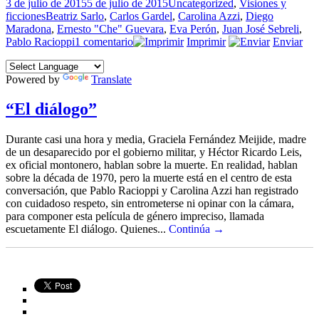
Publicado
Categorías
3 de julio de 2015
5 de julio de 2015
Uncategorized
,
Visiones y
el
Etiquetas
ficciones
Beatriz Sarlo
,
Carlos Gardel
,
Carolina Azzi
,
Diego
Maradona
,
Ernesto "Che" Guevara
,
Eva Perón
,
Juan José Sebreli
,
en
Pablo Racioppi
1 comentario
Imprimir
Enviar
“El
Olimpo
Powered by
Translate
vacío”
“El diálogo”
Durante casi una hora y media, Graciela Fernández Meijide, madre
de un desaparecido por el gobierno militar, y Héctor Ricardo Leis,
ex oficial montonero, hablan sobre la muerte. En realidad, hablan
sobre la década de 1970, pero la muerte está en el centro de esta
conversación, que Pablo Racioppi y Carolina Azzi han registrado
con cuidadoso respeto, sin entrometerse ni opinar con la cámara,
para componer esta película de género impreciso, llamada
escuetamente El diálogo. Quienes...
Continúa →