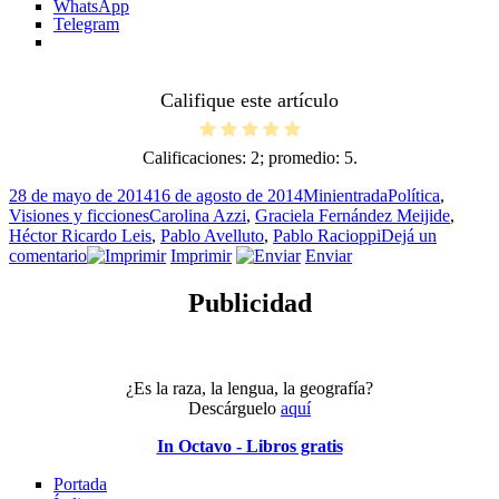
WhatsApp
Telegram
Califique este artículo
Calificaciones:
2
; promedio:
5
.
Publicado
Formato
Categorías
28 de mayo de 2014
16 de agosto de 2014
Minientrada
Política
,
el
Etiquetas
Visiones y ficciones
Carolina Azzi
,
Graciela Fernández Meijide
,
Héctor Ricardo Leis
,
Pablo Avelluto
,
Pablo Racioppi
Dejá un
en
comentario
Imprimir
Enviar
“El
diálogo”
Publicidad
¿Es la raza, la lengua, la geografía?
Descárguelo
aquí
In Octavo - Libros gratis
Portada