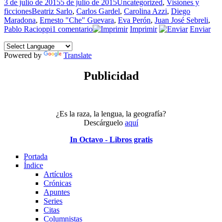
Publicado
Categorías
3 de julio de 2015
5 de julio de 2015
Uncategorized
,
Visiones y
el
Etiquetas
ficciones
Beatriz Sarlo
,
Carlos Gardel
,
Carolina Azzi
,
Diego
Maradona
,
Ernesto "Che" Guevara
,
Eva Perón
,
Juan José Sebreli
,
en
Pablo Racioppi
1 comentario
Imprimir
Enviar
“El
Olimpo
Powered by
Translate
vacío”
Publicidad
¿Es la raza, la lengua, la geografía?
Descárguelo
aquí
In Octavo - Libros gratis
Portada
Índice
Artículos
Crónicas
Apuntes
Series
Citas
Columnistas