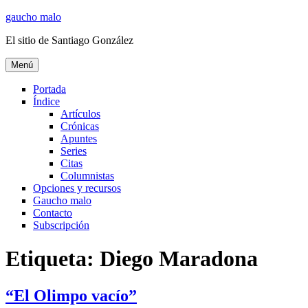
Ir
gaucho malo
al
El sitio de Santiago González
contenido
Menú
Portada
Índice
Artículos
Crónicas
Apuntes
Series
Citas
Columnistas
Opciones y recursos
Gaucho malo
Contacto
Subscripción
Etiqueta:
Diego Maradona
“El Olimpo vacío”