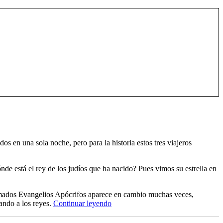
os en una sola noche, pero para la historia estos tres viajeros
de está el rey de los judíos que ha nacido? Pues vimos su estrella en
llamados Evangelios Apócrifos aparece en cambio muchas veces,
“Reyes,
ando a los reyes.
Continuar leyendo
magos,
y