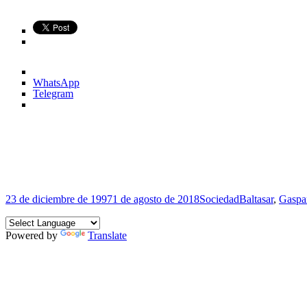
WhatsApp
Telegram
Publicado
Categorías
Etiquetas
23 de diciembre de 1997
1 de agosto de 2018
Sociedad
Baltasar
,
Gaspa
el
Powered by
Translate