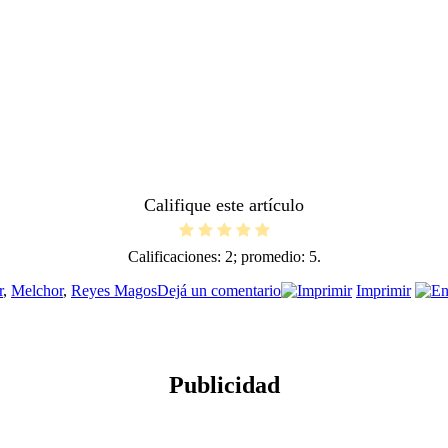
Califique este artículo
Calificaciones:
2
; promedio:
5
.
en
r
,
Melchor
,
Reyes Magos
Dejá un comentario
Imprimir
Reyes,
magos,
y
con
buena
Publicidad
estrella