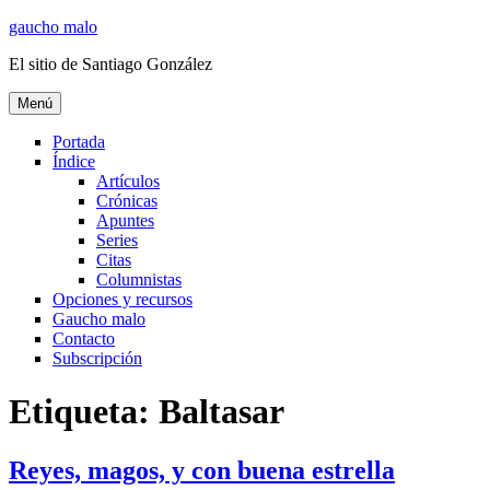
Ir
gaucho malo
al
El sitio de Santiago González
contenido
Menú
Portada
Índice
Artículos
Crónicas
Apuntes
Series
Citas
Columnistas
Opciones y recursos
Gaucho malo
Contacto
Subscripción
Etiqueta:
Baltasar
Reyes, magos, y con buena estrella