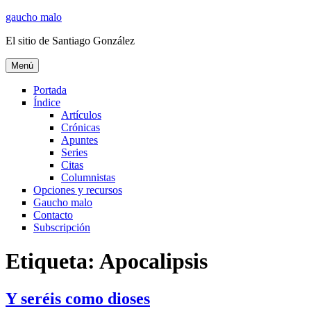
Ir
gaucho malo
al
El sitio de Santiago González
contenido
Menú
Portada
Índice
Artículos
Crónicas
Apuntes
Series
Citas
Columnistas
Opciones y recursos
Gaucho malo
Contacto
Subscripción
Etiqueta:
Apocalipsis
Y seréis como dioses