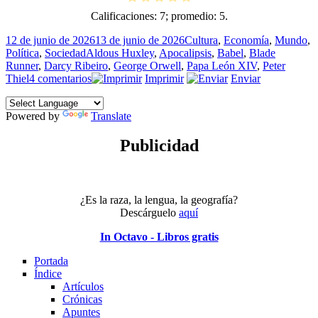
Calificaciones:
7
; promedio:
5
.
Publicado
Categorías
12 de junio de 2026
13 de junio de 2026
Cultura
,
Economía
,
Mundo
,
el
Etiquetas
Política
,
Sociedad
Aldous Huxley
,
Apocalipsis
,
Babel
,
Blade
Runner
,
Darcy Ribeiro
,
George Orwell
,
Papa León XIV
,
Peter
en
Thiel
4 comentarios
Imprimir
Enviar
Y
seréis
Powered by
como
Translate
dioses
Publicidad
¿Es la raza, la lengua, la geografía?
Descárguelo
aquí
In Octavo - Libros gratis
Portada
Índice
Artículos
Crónicas
Apuntes