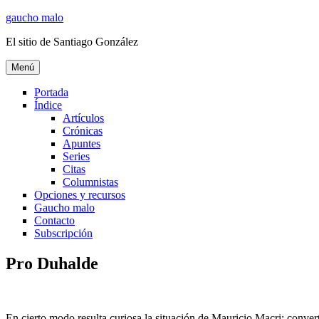
Ir
gaucho malo
al
El sitio de Santiago González
contenido
Menú
Portada
Índice
Artículos
Crónicas
Apuntes
Series
Citas
Columnistas
Opciones y recursos
Gaucho malo
Contacto
Subscripción
Pro Duhalde
En cierto modo resulta curiosa la situación de Mauricio Macri: conver