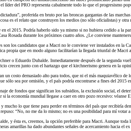
e el líder del PRO representa cabalmente todo lo que el progresismo popu
ictadura”, proferida en bruto por las broncas gargantas de las marchas 
sa es el relato que construyen los medios (no sólo oficialistas) y otra
te en el 2015. Podría haberlo sido ya mismo si no hubiera cedido a la p
 Casa Rosada durante los próximos cuatro años. ¿Le conviene manteners
es son los candidatos que a Macri no le conviene ver instalados en la
tica propia que en modo alguno facilitarían la llegada triunfal de Macri 
 Kirchner o Eduardo Duhalde. Inmediatamente después de la segunda vuelt
icio crecen junto con el hartazgo que el kirchnerismo genera en la opin
ían un costo demasiado alto para todos, que ni el más maquiavélico de l
e sólo sea por omisión, y el país podría encontrarse a fines del 2015 
je de fondos que significan los subsidios, la exclusión social, el deter
r si la economía mundial llegase a caer en otro pozo recesivo: véanse 
 y mucho lo que tiene para perder en términos del país que recibiría de
ño repuso: “No, no me da lo mismo; no es una posibilidad para mí votar a 
lde, y ésta es, creemos, la opción preferible para Macri. Aunque toda
emeras amarillas ha dado abundantes señales de acercamiento hacia el ex