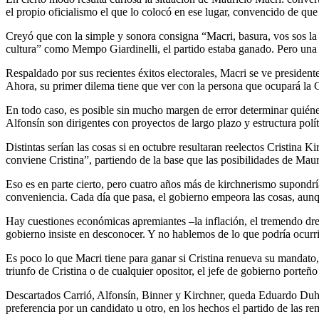
el propio oficialismo el que lo colocó en ese lugar, convencido de qu
Creyó que con la simple y sonora consigna “Macri, basura, vos sos la d
cultura” como Mempo Giardinelli, el partido estaba ganado. Pero una co
Respaldado por sus recientes éxitos electorales, Macri se ve presiden
Ahora, su primer dilema tiene que ver con la persona que ocupará la
En todo caso, es posible sin mucho margen de error determinar quién
Alfonsín son dirigentes con proyectos de largo plazo y estructura polí
Distintas serían las cosas si en octubre resultaran reelectos Cristina
conviene Cristina”, partiendo de la base que las posibilidades de Maur
Eso es en parte cierto, pero cuatro años más de kirchnerismo supondr
conveniencia. Cada día que pasa, el gobierno empeora las cosas, aunqu
Hay cuestiones económicas apremiantes –la inflación, el tremendo drena
gobierno insiste en desconocer. Y no hablemos de lo que podría ocurri
Es poco lo que Macri tiene para ganar si Cristina renueva su mandato,
triunfo de Cristina o de cualquier opositor, el jefe de gobierno porte
Descartados Carrió, Alfonsín, Binner y Kirchner, queda Eduardo Duha
preferencia por un candidato u otro, en los hechos el partido de las r