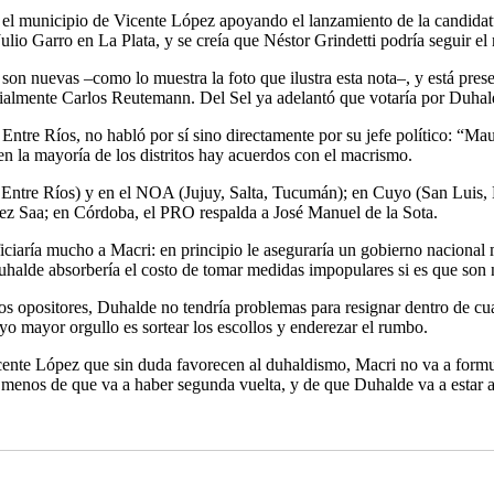
el municipio de Vicente López apoyando el lanzamiento de la candidatur
 Julio Garro en La Plata, y se creía que Néstor Grindetti podría seguir 
 son nuevas –como lo muestra la foto que ilustra esta nota–, y está pr
cialmente Carlos Reutemann. Del Sel ya adelantó que votaría por Duhal
tre Ríos, no habló por sí sino directamente por su jefe político: “Maur
 en la mayoría de los distritos hay acuerdos con el macrismo.
s, Entre Ríos) y en el NOA (Jujuy, Salta, Tucumán); en Cuyo (San Luis
uez Saa; en Córdoba, el PRO respalda a José Manuel de la Sota.
aría mucho a Macri: en principio le aseguraría un gobierno nacional mu
alde absorbería el costo de tomar medidas impopulares si es que son ne
atos opositores, Duhalde no tendría problemas para resignar dentro de c
yo mayor orgullo es sortear los escollos y enderezar el rumbo.
cente López que sin duda favorecen al duhaldismo, Macri no va a formul
o menos de que va a haber segunda vuelta, y de que Duhalde va a estar al