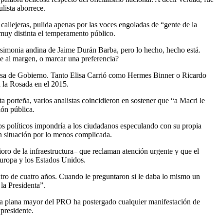
lista aborrece.
callejeras, pulida apenas por las voces engoladas de “gente de la
 muy distinta el temperamento público.
arsimonia andina de Jaime Durán Barba, pero lo hecho, hecho está.
e al margen, o marcar una preferencia?
 Casa de Gobierno. Tanto Elisa Carrió como Hermes Binner o Ricardo
a la Rosada en el 2015.
a porteña, varios analistas coincidieron en sostener que “a Macri le
ión pública.
os políticos impondría a los ciudadanos especulando con su propia
en situación por lo menos complicada.
ioro de la infraestructura– que reclaman atención urgente y que el
Europa y los Estados Unidos.
ntro de cuatro años. Cuando le preguntaron si le daba lo mismo un
la Presidenta”.
 la plana mayor del PRO ha postergado cualquier manifestación de
 presidente.