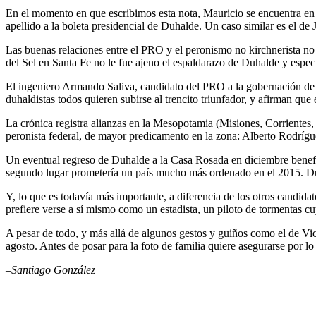
En el momento en que escribimos esta nota, Mauricio se encuentra en 
apellido a la boleta presidencial de Duhalde. Un caso similar es el de
Las buenas relaciones entre el PRO y el peronismo no kirchnerista no
del Sel en Santa Fe no le fue ajeno el espaldarazo de Duhalde y espe
El ingeniero Armando Saliva, candidato del PRO a la gobernación de En
duhaldistas todos quieren subirse al trencito triunfador, y afirman que
La crónica registra alianzas en la Mesopotamia (Misiones, Corriente
peronista federal, de mayor predicamento en la zona: Alberto Rodríg
Un eventual regreso de Duhalde a la Casa Rosada en diciembre benefici
segundo lugar prometería un país mucho más ordenado en el 2015. Duh
Y, lo que es todavía más importante, a diferencia de los otros candid
prefiere verse a sí mismo como un estadista, un piloto de tormentas cu
A pesar de todo, y más allá de algunos gestos y guiños como el de Vi
agosto. Antes de posar para la foto de familia quiere asegurarse por l
–Santiago González