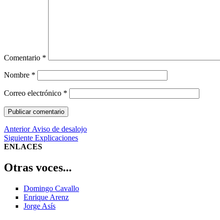
Comentario
*
Nombre
*
Correo electrónico
*
Navegación
Entrada
Anterior
Aviso de desalojo
anterior:
Entrada
Siguiente
Explicaciones
de
siguiente:
ENLACES
entradas
Otras voces...
Domingo Cavallo
Enrique Arenz
Jorge Asís