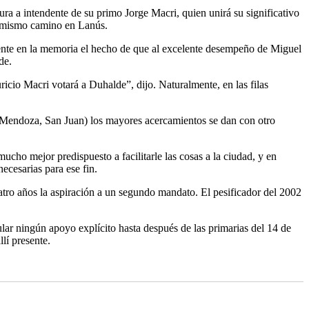
a a intendente de su primo Jorge Macri, quien unirá su significativo
el mismo camino en Lanús.
esente en la memoria el hecho de que al excelente desempeño de Miguel
de.
icio Macri votará a Duhalde”, dijo. Naturalmente, en las filas
, Mendoza, San Juan) los mayores acercamientos se dan con otro
cho mejor predispuesto a facilitarle las cosas a la ciudad, y en
cesarias para ese fin.
uatro años la aspiración a un segundo mandato. El pesificador del 2002
ar ningún apoyo explícito hasta después de las primarias del 14 de
lí presente.