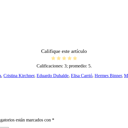
Califique este artículo
Calificaciones:
3
; promedio:
5
.
a
,
Cristina Kirchner
,
Eduardo Duhalde
,
Elisa Carrió
,
Hermes Binner
,
Ma
gatorios están marcados con
*