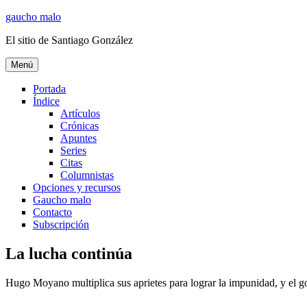
Ir
gaucho malo
al
El sitio de Santiago González
contenido
Menú
Portada
Índice
Artículos
Crónicas
Apuntes
Series
Citas
Columnistas
Opciones y recursos
Gaucho malo
Contacto
Subscripción
La lucha continúa
Hugo Moyano multiplica sus aprietes para lograr la impunidad, y el go