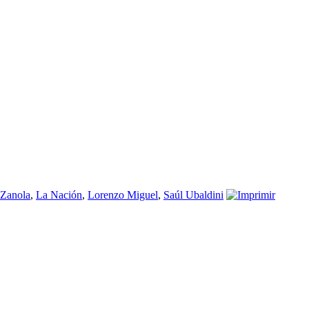
 Zanola
,
La Nación
,
Lorenzo Miguel
,
Saúl Ubaldini