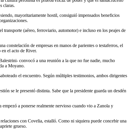
la cultura peronista es prueba eficaz de poder y que el santacruceño
s claras.
siendo, mayoritariamente hostil, consiguió impensados beneficios
 organizaciones.
 transporte (aéreo, ferroviario, automotor) e incluso en los peajes de
una constelación de empresas en manos de parientes o testaferros, el
 en el acto de River.
 Balestrini- convocó a una reunión a la que no fue nadie, mucho
lada a Moyano.
r saboteado el encuentro. Según múltiples testimonios, ambos dirigentes
stión se le presentó distinta. Sabe que la presidente guarda un desdén
ista empezó a ponerse realmente nervioso cuando vio a Zanola y
s relaciones con Covelia, estalló. Como ni siquiera puede concebir una
apriete grueso.