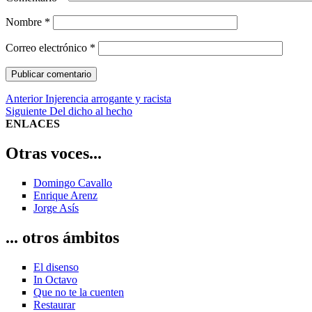
Nombre
*
Correo electrónico
*
Navegación
Entrada
Anterior
Injerencia arrogante y racista
anterior:
Entrada
Siguiente
Del dicho al hecho
de
siguiente:
ENLACES
entradas
Otras voces...
Domingo Cavallo
Enrique Arenz
Jorge Asís
... otros ámbitos
El disenso
In Octavo
Que no te la cuenten
Restaurar