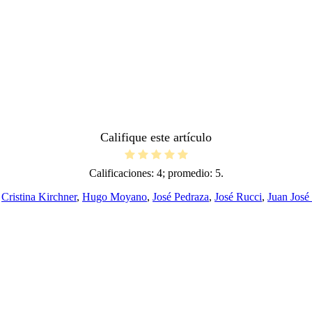
Califique este artículo
Calificaciones:
4
; promedio:
5
.
,
Cristina Kirchner
,
Hugo Moyano
,
José Pedraza
,
José Rucci
,
Juan José