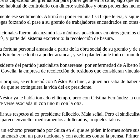
la capacidad del gremialista para poner gente en la calle, algo que en 
so habitual de controlarlo con dinero: subsidios y otras prebendas meno
ente ese sentimiento. Afirmó su poder en una CGT que le era, y sigue 
legas forzando el pase a su gremio de trabajadores encuadrados en otras
icionales fueron alcanzando las máximas posiciones en otros gremios del
s, y parte del sistema excretorio: la recolección de basura.
 fortuna personal amasada a partir de la obra social de su gremio y de 
Kirchner se lo iba a poder arrancar, y se lo planteó ante todo el mundo
sidente del partido justicialista bonaerense -por enfermedad de Alberto
e Covelia, la empresa de recolección de residuos que consideran vincu
rores propios, se enfureció con Néstor Kirchner, a quien acusaba de habe
e que se extinguiera la vida del ex presidente.
 Néstor ya le había tomado el tiempo, pero con Cristina Fernández la cue
ere verse asociada ni con uno ni con la otra.
ir sus respetos al ex presidente fallecido. Mala señal. Pero el sindical
aparece envuelto: medicamentos adulterados, troqueles falsos.
 a un exhorto presentado por Suiza en el que se piden informes sobre su
y amenazó con un paro nacional y con acciones contra la prensa. Primer 