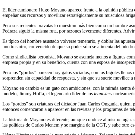
El líder camionero Hugo Moyano aparece frente a la opinión pública c
empeñar sus recursos y movilizar estratégicamente su musculosa briga
Pero sus recientes bravatas lo muestran más bien como un hombre asust
Pedraza siguió la misma ruta, por razones levemente diferentes. Advirt
Es típico del hombre asustado volverse temerario, y doblar las apues
uno tras otro, convencido de que su poder sólo se alimenta del miedo q
Como sindicalista peronista, Moyano se asemeja menos a figuras com
empresa propia y en su beneficio, cuenta con una esposa de insospech
Pero los “gordos” parecen hoy gatos saciados, con los bigotes llenos 
sorprenden sin capacidad de respuesta, y sin que su suerte movilice a 
Moyano en cambio es un gato con ambiciones, con la mirada atenta del
modelo, Jimmy Hoffa, el legendario líder de los
teamsters
norteameric
Los “gordos” son criaturas del dictador Juan Carlos Onganía, quien, par
entonces comenzaron a aparecer en las revistas y los programas de tele
La historia de Moyano es diferente, aunque conduce al mismo lugar: 
las políticas de Carlos Menem y se margina de la CGT, y sube otro esca