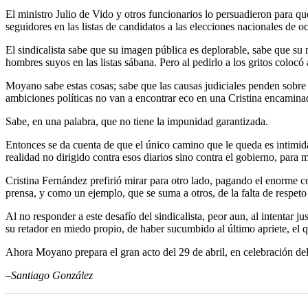
El ministro Julio de Vido y otros funcionarios lo persuadieron para q
seguidores en las listas de candidatos a las elecciones nacionales de 
El sindicalista sabe que su imagen pública es deplorable, sabe que su
hombres suyos en las listas sábana. Pero al pedirlo a los gritos colocó
Moyano sabe estas cosas; sabe que las causas judiciales penden sobre 
ambiciones políticas no van a encontrar eco en una Cristina encamina
Sabe, en una palabra, que no tiene la impunidad garantizada.
Entonces se da cuenta de que el único camino que le queda es intimida
realidad no dirigido contra esos diarios sino contra el gobierno, par
Cristina Fernández prefirió mirar para otro lado, pagando el enorme co
prensa, y como un ejemplo, que se suma a otros, de la falta de respeto q
Al no responder a este desafío del sindicalista, peor aun, al intentar j
su retador en miedo propio, de haber sucumbido al último apriete, el q
Ahora Moyano prepara el gran acto del 29 de abril, en celebración del
–Santiago González