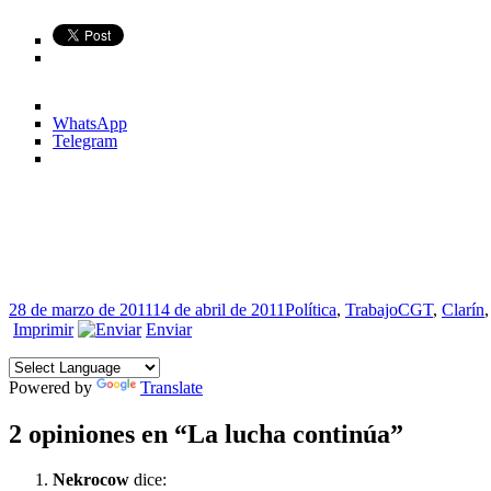
WhatsApp
Telegram
Publicado
Categorías
Etiquetas
28 de marzo de 2011
14 de abril de 2011
Política
,
Trabajo
CGT
,
Clarín
el
Imprimir
Enviar
Powered by
Translate
2 opiniones en “La lucha continúa”
Nekrocow
dice: