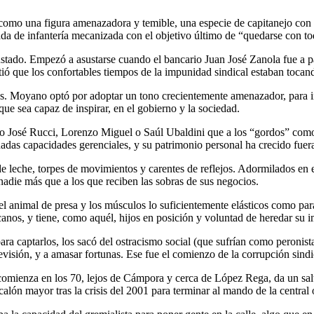
omo una figura amenazadora y temible, una especie de capitanejo con c
da de infantería mecanizada con el objetivo último de “quedarse con to
ado. Empezó a asustarse cuando el bancario Juan José Zanola fue a para
ió que los confortables tiempos de la impunidad sindical estaban tocand
tas. Moyano optó por adoptar un tono crecientemente amenazador, para i
ue sea capaz de inspirar, en el gobierno y la sociedad.
o José Rucci, Lorenzo Miguel o Saúl Ubaldini que a los “gordos” como
adas capacidades gerenciales, y su patrimonio personal ha crecido fuera
de leche, torpes de movimientos y carentes de reflejos. Adormilados en
nadie más que a los que reciben las sobras de sus negocios.
 animal de presa y los músculos lo suficientemente elásticos como para
anos, y tiene, como aquél, hijos en posición y voluntad de heredar su i
a captarlos, los sacó del ostracismo social (que sufrían como peronistas 
visión, y a amasar fortunas. Ese fue el comienzo de la corrupción sindi
comienza en los 70, lejos de Cámpora y cerca de López Rega, da un sal
lón mayor tras la crisis del 2001 para terminar al mando de la central 