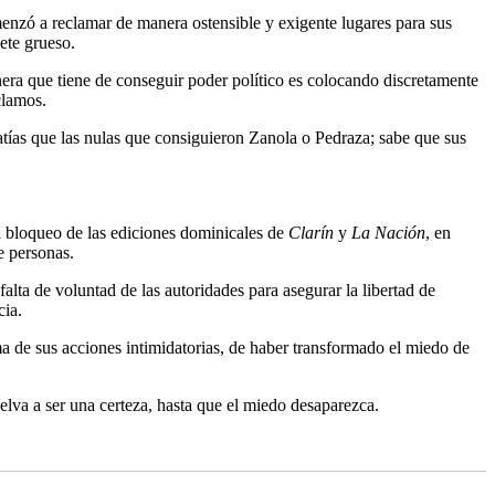
menzó a reclamar de manera ostensible y exigente lugares para sus
ete grueso.
nera que tiene de conseguir poder político es colocando discretamente
clamos.
atías que las nulas que consiguieron Zanola o Pedraza; sabe que sus
el bloqueo de las ediciones dominicales de
Clarín
y
La Nación
, en
e personas.
alta de voluntad de las autoridades para asegurar la libertad de
cia.
tima de sus acciones intimidatorias, de haber transformado el miedo de
elva a ser una certeza, hasta que el miedo desaparezca.