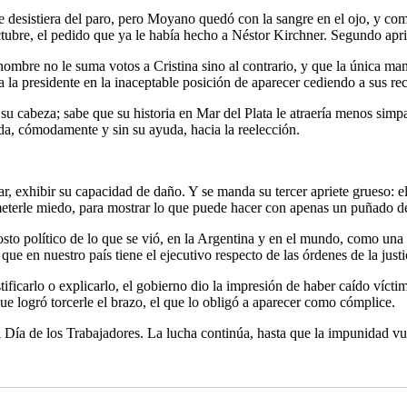
ue desistiera del paro, pero Moyano quedó con la sangre en el ojo, y co
octubre, el pedido que ya le había hecho a Néstor Kirchner. Segundo apri
 nombre no le suma votos a Cristina sino al contrario, y que la única ma
 a la presidente en la inaceptable posición de aparecer cediendo a sus re
su cabeza; sabe que su historia en Mar del Plata le atraería menos simp
da, cómodamente y sin su ayuda, hacia la reelección.
r, exhibir su capacidad de daño. Y se manda su tercer apriete grueso: 
a meterle miedo, para mostrar lo que puede hacer con apenas un puñado d
sto político de lo que se vió, en la Argentina y en el mundo, como una f
ue en nuestro país tiene el ejecutivo respecto de las órdenes de la justi
ustificarlo o explicarlo, el gobierno dio la impresión de haber caído víc
ue logró torcerle el brazo, el que lo obligó a aparecer como cómplice.
 Día de los Trabajadores. La lucha continúa, hasta que la impunidad vu