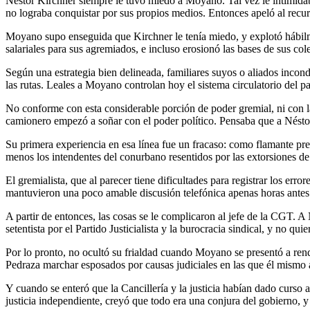
Néstor Kirchner siempre le tuvo miedo a Moyano. Tal vez le intimidaba 
no lograba conquistar por sus propios medios. Entonces apeló al recur
Moyano supo enseguida que Kirchner le tenía miedo, y explotó hábilm
salariales para sus agremiados, e incluso erosionó las bases de sus co
Según una estrategia bien delineada, familiares suyos o aliados incond
las rutas. Leales a Moyano controlan hoy el sistema circulatorio del paí
No conforme con esta considerable porción de poder gremial, ni con la
camionero empezó a soñar con el poder político. Pensaba que a Néstor 
Su primera experiencia en esa línea fue un fracaso: como flamante pre
menos los intendentes del conurbano resentidos por las extorsiones d
El gremialista, que al parecer tiene dificultades para registrar los er
mantuvieron una poco amable discusión telefónica apenas horas antes d
A partir de entonces, las cosas se le complicaron al jefe de la CGT. A
setentista por el Partido Justicialista y la burocracia sindical, y no qui
Por lo pronto, no ocultó su frialdad cuando Moyano se presentó a rend
Pedraza marchar esposados por causas judiciales en las que él mismo 
Y cuando se enteró que la Cancillería y la justicia habían dado curso
justicia independiente, creyó que todo era una conjura del gobierno, 