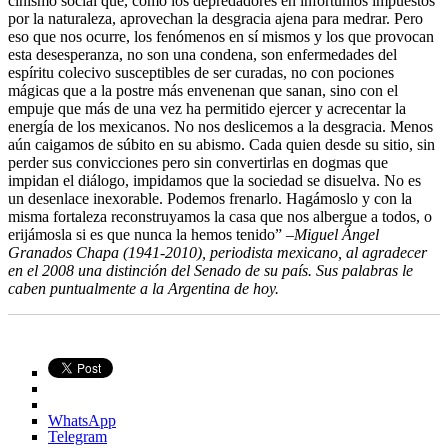
cinismo social que, como los depredadores en infortunios impuestos
por la naturaleza, aprovechan la desgracia ajena para medrar. Pero
eso que nos ocurre, los fenómenos en sí mismos y los que provocan
esta desesperanza, no son una condena, son enfermedades del
espíritu colecivo susceptibles de ser curadas, no con pociones
mágicas que a la postre más envenenan que sanan, sino con el
empuje que más de una vez ha permitido ejercer y acrecentar la
energía de los mexicanos. No nos deslicemos a la desgracia. Menos
aún caigamos de súbito en su abismo. Cada quien desde su sitio, sin
perder sus convicciones pero sin convertirlas en dogmas que
impidan el diálogo, impidamos que la sociedad se disuelva. No es
un desenlace inexorable. Podemos frenarlo. Hagámoslo y con la
misma fortaleza reconstruyamos la casa que nos albergue a todos, o
erijámosla si es que nunca la hemos tenido”
–Miguel Ángel
Granados Chapa (1941-2010), periodista mexicano, al agradecer
en el 2008 una distinción del Senado de su país. Sus palabras le
caben puntualmente a la Argentina de hoy.
WhatsApp
Telegram