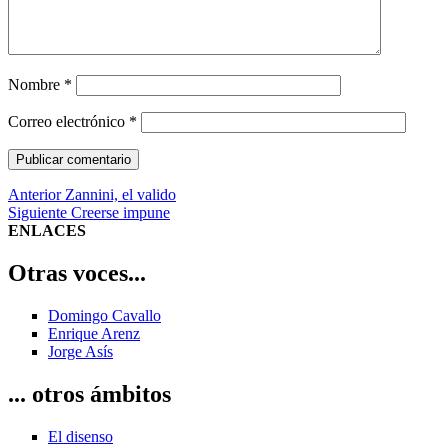
Nombre
*
Correo electrónico
*
Navegación
Entrada
Anterior
Zannini, el valido
anterior:
Entrada
Siguiente
Creerse impune
de
siguiente:
ENLACES
entradas
Otras voces...
Domingo Cavallo
Enrique Arenz
Jorge Asís
... otros ámbitos
El disenso