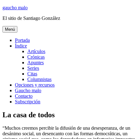
Ir
gaucho malo
al
El sitio de Santiago González
contenido
Menú
Portada
Índice
Artículos
Crónicas
Apuntes
Series
Citas
Columnistas
Opciones y recursos
Gaucho malo
Contacto
Subscripción
La casa de todos
“Muchos creemos percibir la difusión de una desesperanza, de un
desánimo social, un desencanto con las formas democráticas, un