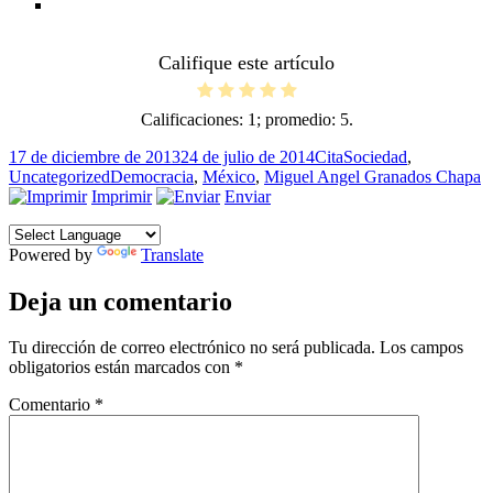
Califique este artículo
Calificaciones:
1
; promedio:
5
.
Publicado
Formato
Categorías
17 de diciembre de 2013
24 de julio de 2014
Cita
Sociedad
,
el
Etiquetas
Uncategorized
Democracia
,
México
,
Miguel Angel Granados Chapa
Imprimir
Enviar
Powered by
Translate
Deja un comentario
Tu dirección de correo electrónico no será publicada.
Los campos
obligatorios están marcados con
*
Comentario
*