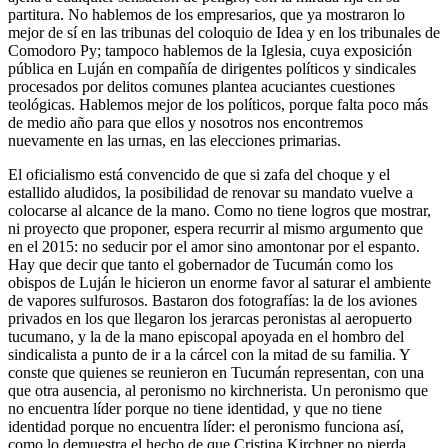
partitura. No hablemos de los empresarios, que ya mostraron lo
mejor de sí en las tribunas del coloquio de Idea y en los tribunales de
Comodoro Py; tampoco hablemos de la Iglesia, cuya exposición
pública en Luján en compañía de dirigentes políticos y sindicales
procesados por delitos comunes plantea acuciantes cuestiones
teológicas. Hablemos mejor de los políticos, porque falta poco más
de medio año para que ellos y nosotros nos encontremos
nuevamente en las urnas, en las elecciones primarias.
El oficialismo está convencido de que si zafa del choque y el
estallido aludidos, la posibilidad de renovar su mandato vuelve a
colocarse al alcance de la mano. Como no tiene logros que mostrar,
ni proyecto que proponer, espera recurrir al mismo argumento que
en el 2015: no seducir por el amor sino amontonar por el espanto.
Hay que decir que tanto el gobernador de Tucumán como los
obispos de Luján le hicieron un enorme favor al saturar el ambiente
de vapores sulfurosos. Bastaron dos fotografías: la de los aviones
privados en los que llegaron los jerarcas peronistas al aeropuerto
tucumano, y la de la mano episcopal apoyada en el hombro del
sindicalista a punto de ir a la cárcel con la mitad de su familia. Y
conste que quienes se reunieron en Tucumán representan, con una
que otra ausencia, al peronismo no kirchnerista. Un peronismo que
no encuentra líder porque no tiene identidad, y que no tiene
identidad porque no encuentra líder: el peronismo funciona así,
como lo demuestra el hecho de que Cristina Kirchner no pierda