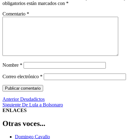
obligatorios están marcados con
*
Comentario
*
Nombre
*
Correo electrónico
*
Navegación
Entrada
Anterior
Deudadictos
anterior:
Entrada
Siguiente
De Lula a Bolsonaro
de
siguiente:
ENLACES
entradas
Otras voces...
Domingo Cavallo