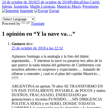
Publicado
Categorías
Etiquetas
24 de octubre de 2018
25 de octubre de 2018
Política
Elisa Carrió
,
el
Iglesia
,
Izquierda
,
Martín Lousteau
,
Mauricio Macri
,
Peronismo
Imprimir
Enviar
Powered by
Translate
1 opinión en “Y la nave va…”
Gustavo
dice:
25 de octubre de 2018 a las 22:32
Aplausos Santiago a la analogía y la foto del titánic
argenlandia… Y mientras la nave va pasaron tres años de lo
que parece la nada misma del gobierno de Cambiemos con
nosotros adentro en suspenso y expectantes…. tratando de
olfatear o entender ¿ cual es el plan del capitán Mauricio…
????
ARGENTINA en apenas 70 años SE TRANSFORMO EN
UN PAIS TOTALMENTE INVIABLE, de POCOS y malos
DUEÑOS, FRACASADO, ENDEUDADO por
generaciones y recontra FUNDIDO…..SIN DIRIGENCIA
POLITICA SERIA y en SERIO, DONDE TODAVIA
GOBIERNA la generación que ha demolido a la Argentina.