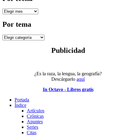
Por
fecha
Por tema
Por
tema
Publicidad
¿Es la raza, la lengua, la geografía?
Descárguelo
aquí
In Octavo - Libros gratis
Portada
Índice
Artículos
Crónicas
Apuntes
Series
Citas