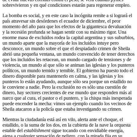
sobrevivieron y en qué condiciones estarán para regenerar empleo.
La bomba es social, y en este caso la incógnita remite a si logrará el
país atravesar sin desórdenes el ecuador de diciembre, el peor
momento del año para que los efectos de la gigantesca devaluación
y la recesión profunda se hagan sentir con su máximo rigor. Una
enorme masa de excluidos rodea la capital argentina y sus suburbios,
un mundo aparte que la mayoría de los incluidos intuye pero
desconoce, un mundo sobre el que el despiadado crimen de Sheila
abrió una pequeña ventana, un mundo convencido de tener derechos
que los incluidos les retacean, un mundo cargado de tensiones y de
violencia, un mundo al que sólo se animan las iglesias y los punteros
políticos, un mundo temido y temible. El gobierno ha puesto todo el
dinero disponible para mantenerlo en calma, y las iglesias y los
punteros lo están ayudando, aunque sólo sea porque un estallido no
le conviene a nadie. Pero la exclusión no es sólo una cuestión de
dinero, hay sectores crecientes de ese mundo que responden más al
narco que al cura, el pastor o el puntero, y la chispa más inesperada
puede encender la mecha: vimos un ejemplo cuando los vecinos de
Sheila atacaron a la policía que estaba investigando su crimen.
Mientras la ciudadanía está así en vilo, alerta ante el choque, el
estallido, o la suma de los dos, en la cubierta de la nave la orquesta
estable del
establishment
sigue tocando con envidiable energía,
ajena a cualquier sensación de peligro, con la mirada fija en su