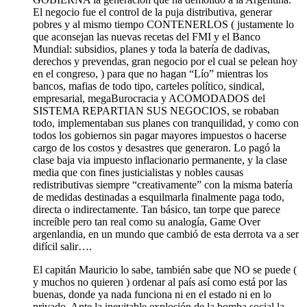
El negocio fue el control de la puja distributiva, generar
pobres y al mismo tiempo CONTENERLOS ( justamente lo
que aconsejan las nuevas recetas del FMI y el Banco
Mundial: subsidios, planes y toda la batería de dadivas,
derechos y prevendas, gran negocio por el cual se pelean hoy
en el congreso, ) para que no hagan “Lío” mientras los
bancos, mafias de todo tipo, carteles político, sindical,
empresarial, megaBurocracia y ACOMODADOS del
SISTEMA REPARTIAN SUS NEGOCIOS, se robaban
todo, implementaban sus planes con tranquilidad, y como con
todos los gobiernos sin pagar mayores impuestos o hacerse
cargo de los costos y desastres que generaron. Lo pagó la
clase baja via impuesto inflacionario permanente, y la clase
media que con fines justicialistas y nobles causas
redistributivas siempre “creativamente” con la misma batería
de medidas destinadas a esquilmarla finalmente paga todo,
directa o indirectamente. Tan básico, tan torpe que parece
increíble pero tan real como su analogía, Game Over
argenlandia, en un mundo que cambió de esta derrota va a ser
difícil salir….
El capitán Mauricio lo sabe, también sabe que NO se puede (
y muchos no quieren ) ordenar al país así como está por las
buenas, donde ya nada funciona ni en el estado ni en lo
privado. Ante la inevitable explosión de la bomba social la