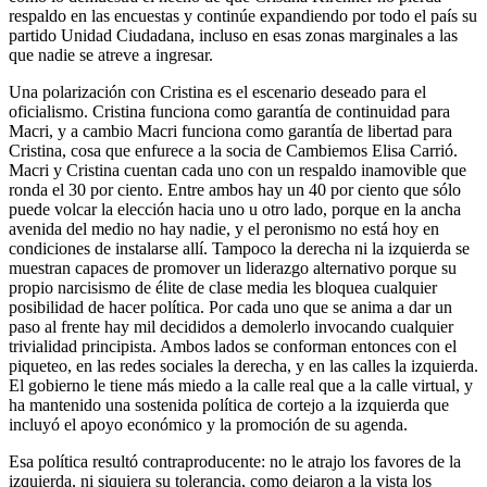
respaldo en las encuestas y continúe expandiendo por todo el país su
partido Unidad Ciudadana, incluso en esas zonas marginales a las
que nadie se atreve a ingresar.
Una polarización con Cristina es el escenario deseado para el
oficialismo. Cristina funciona como garantía de continuidad para
Macri, y a cambio Macri funciona como garantía de libertad para
Cristina, cosa que enfurece a la socia de Cambiemos Elisa Carrió.
Macri y Cristina cuentan cada uno con un respaldo inamovible que
ronda el 30 por ciento. Entre ambos hay un 40 por ciento que sólo
puede volcar la elección hacia uno u otro lado, porque en la ancha
avenida del medio no hay nadie, y el peronismo no está hoy en
condiciones de instalarse allí. Tampoco la derecha ni la izquierda se
muestran capaces de promover un liderazgo alternativo porque su
propio narcisismo de élite de clase media les bloquea cualquier
posibilidad de hacer política. Por cada uno que se anima a dar un
paso al frente hay mil decididos a demolerlo invocando cualquier
trivialidad principista. Ambos lados se conforman entonces con el
piqueteo, en las redes sociales la derecha, y en las calles la izquierda.
El gobierno le tiene más miedo a la calle real que a la calle virtual, y
ha mantenido una sostenida política de cortejo a la izquierda que
incluyó el apoyo económico y la promoción de su agenda.
Esa política resultó contraproducente: no le atrajo los favores de la
izquierda, ni siquiera su tolerancia, como dejaron a la vista los