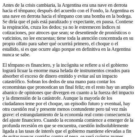
Antes de la crisis cambiaria, la Argentina era una nave en derrota
hacia el témpano; después del acuerdo con el Fondo, la Argentina es
una nave en derrota hacia el témpano con una bomba en la bodega.
Se diría que el país está paralizado y expectante, en pausa. Contiene
la respiración, cruza los dedos; ya no le estremecen índices ni
cotizaciones, por atroces que sean; se desentiende de pronósticos o
vaticinios, no lee encuestas; tiene toda la atención concentrada en su
propio olfato para saber qué ocurrirá primero, el choque o el
estallido, si es que ocurre algo porque en definitiva en la Argentina
nunca se sabe.
El témpano es financiero, y la incógnita se refiere a si el gobierno
logrará licuar la enorme masa helada de instrumentos creados para
absorber el exceso de dinero emitido y evitar así un impacto
catastrófico. Sobran los dedos de una mano para contar los
economistas que pronostican un final feliz; en el resto hay un amplio
abanico de opiniones que divergen en cuanto a la fuerza del impacto
y la dimensión de la catástrofe. Aunque la mayoría de los
ciudadanos teme por el choque, un episodio futuro y eventual, hay
otra cuestión real y presente menos contundente pero tal vez más
grave: el estrangulamiento de la economía real como consecuencia
del ajuste financiero. Cuando la economía comience a emerger de la
profunda recesión en que se encuentra, cuestión indisolublemente
ligada a las tasas de interés que el gobierno mantiene elevadas a fin
de evitar nuevas corridas contra el peso, se verá cuántas pymes