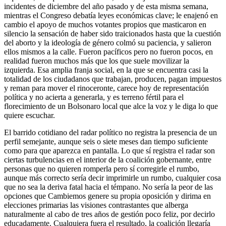
incidentes de diciembre del año pasado y de esta misma semana,
mientras el Congreso debatía leyes económicas clave; le enajenó en
cambio el apoyo de muchos votantes propios que masticaron en
silencio la sensación de haber sido traicionados hasta que la cuestión
del aborto y la ideología de género colmó su paciencia, y salieron
ellos mismos a la calle. Fueron pacíficos pero no fueron pocos, en
realidad fueron muchos más que los que suele movilizar la
izquierda. Esa amplia franja social, en la que se encuentra casi la
totalidad de los ciudadanos que trabajan, producen, pagan impuestos
y reman para mover el rinoceronte, carece hoy de representación
política y no acierta a generarla, y es terreno fértil para el
florecimiento de un Bolsonaro local que alce la voz y le diga lo que
quiere escuchar.
El barrido cotidiano del radar político no registra la presencia de un
perfil semejante, aunque seis o siete meses dan tiempo suficiente
como para que aparezca en pantalla. Lo que sí registra el radar son
ciertas turbulencias en el interior de la coalición gobernante, entre
personas que no quieren romperla pero sí corregirle el rumbo,
aunque más correcto sería decir imprimirle un rumbo, cualquier cosa
que no sea la deriva fatal hacia el témpano. No sería la peor de las
opciones que Cambiemos genere su propia oposición y dirima en
elecciones primarias las visiones contrastantes que alberga
naturalmente al cabo de tres años de gestión poco feliz, por decirlo
educadamente. Cualquiera fuera el resultado, la coalición llegaría