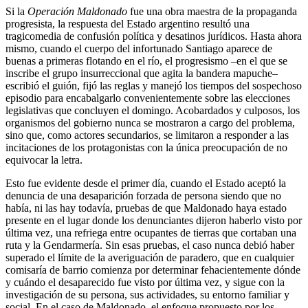
Si la
Operación Maldonado
fue una obra maestra de la propaganda
progresista, la respuesta del Estado argentino resultó una
tragicomedia de confusión política y desatinos jurídicos. Hasta ahora
mismo, cuando el cuerpo del infortunado Santiago aparece de
buenas a primeras flotando en el río, el progresismo –en el que se
inscribe el grupo insurreccional que agita la bandera mapuche–
escribió el guión, fijó las reglas y manejó los tiempos del sospechoso
episodio para encabalgarlo convenientemente sobre las elecciones
legislativas que concluyen el domingo. Acobardados y culposos, los
organismos del gobierno nunca se mostraron a cargo del problema,
sino que, como actores secundarios, se limitaron a responder a las
incitaciones de los protagonistas con la única preocupación de no
equivocar la letra.
Esto fue evidente desde el primer día, cuando el Estado aceptó la
denuncia de una desaparición forzada de persona siendo que no
había, ni las hay todavía, pruebas de que Maldonado haya estado
presente en el lugar donde los denunciantes dijeron haberlo visto por
última vez, una refriega entre ocupantes de tierras que cortaban una
ruta y la Gendarmería. Sin esas pruebas, el caso nunca debió haber
superado el límite de la averiguación de paradero, que en cualquier
comisaría de barrio comienza por determinar fehacientemente dónde
y cuándo el desaparecido fue visto por última vez, y sigue con la
investigación de su persona, sus actividades, su entorno familiar y
social. En el caso de Maldonado, el enfoque propuesto por los