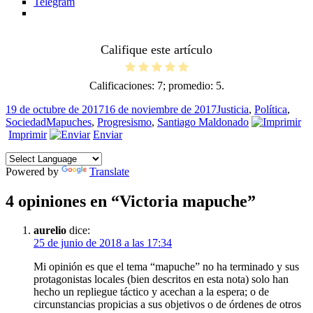
Telegram
Califique este artículo
Calificaciones:
7
; promedio:
5
.
Publicado
Categorías
19 de octubre de 2017
16 de noviembre de 2017
Justicia
,
Política
,
el
Etiquetas
Sociedad
Mapuches
,
Progresismo
,
Santiago Maldonado
Imprimir
Enviar
Powered by
Translate
4 opiniones en “Victoria mapuche”
aurelio
dice:
25 de junio de 2018 a las 17:34
Mi opinión es que el tema “mapuche” no ha terminado y sus
protagonistas locales (bien descritos en esta nota) solo han
hecho un repliegue táctico y acechan a la espera; o de
circunstancias propicias a sus objetivos o de órdenes de otros