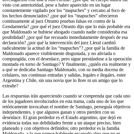
visto con anterioridad, pese a haber aparecido en un lugar
constantemente vigilado por los “mapuches” y cercano al foco de
los hechos denunciados? ¿por qué los “mapuches” ofrecieron
continuamente al juez Otranto pruebas falsas en contra de la
Gendarmería? ¿por qué el juez Otranto dijo que lo más probable era
que Maldonado se hubiese ahogado cuando nadie consideraba esa
posibilidad? ¿por qué fue recusado inmediatamente después de esa
declaración? ¿por qué la intervención del juez Lleral cambió
radicalmente la actitud de los “mapuches”? ¿por qué la familia de
Maldonado aparece visiblemente disgustada, y no aliviada o
compungida, con el desenlace, pero sigue prestándose a la operación
montada en torno de Santiago? Y finalmente, ¿quién era realmente y
a qué se dedicaba Santiago Maldonado, con su media docena de
celulares, sus continuas entradas y salidas, legales e ilegales, entre
Argentina y Chile, sin una novia que lo llore ni un amigo que lo
extrañe?
Las respuestas irán apareciendo cuando se comprenda que cada uno
de los jugadores involucrados en esta trama, cada uno de los que
retóricamente invocaban el nombre de Santiago, perseguía objetivos
independientes, y que algunos ganan y otros pierden con su
desenlace. El gran perdedor es el Estado argentino, que dejó en
evidencia todas sus debilidades frente a un ataque preciso, bien
planeado y con objetivos definidos; otro perdedor es la familia
Maldonado, a la que parece habérsele escapado algo que no es