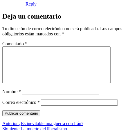
Reply
Deja un comentario
Tu dirección de correo electrónico no será publicada.
Los campos
obligatorios están marcados con
*
Comentario
*
Nombre
*
Correo electrónico
*
Navegación
Entrada
Anterior
¿Es inevitable una guerra con Irán?
anterior:
Entrada
Siguiente
La muerte del liberalismo