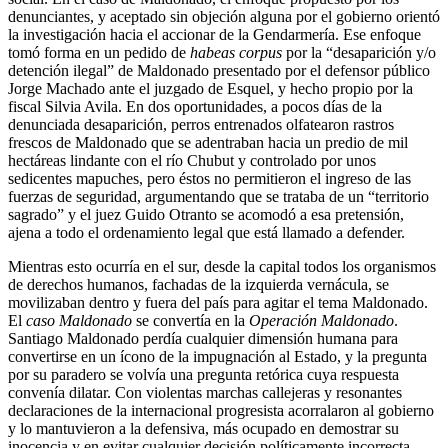
denunciantes, y aceptado sin objeción alguna por el gobierno orientó
la investigación hacia el accionar de la Gendarmería. Ese enfoque
tomó forma en un pedido de
habeas corpus
por la “desaparición y/o
detención ilegal” de Maldonado presentado por el defensor público
Jorge Machado ante el juzgado de Esquel, y hecho propio por la
fiscal Silvia Avila. En dos oportunidades, a pocos días de la
denunciada desaparición, perros entrenados olfatearon rastros
frescos de Maldonado que se adentraban hacia un predio de mil
hectáreas lindante con el río Chubut y controlado por unos
sedicentes mapuches, pero éstos no permitieron el ingreso de las
fuerzas de seguridad, argumentando que se trataba de un “territorio
sagrado” y el juez Guido Otranto se acomodó a esa pretensión,
ajena a todo el ordenamiento legal que está llamado a defender.
Mientras esto ocurría en el sur, desde la capital todos los organismos
de derechos humanos, fachadas de la izquierda vernácula, se
movilizaban dentro y fuera del país para agitar el tema Maldonado.
El
caso Maldonado
se convertía en la
Operación Maldonado
.
Santiago Maldonado perdía cualquier dimensión humana para
convertirse en un ícono de la impugnación al Estado, y la pregunta
por su paradero se volvía una pregunta retórica cuya respuesta
convenía dilatar. Con violentas marchas callejeras y resonantes
declaraciones de la internacional progresista acorralaron al gobierno
y lo mantuvieron a la defensiva, más ocupado en demostrar su
inocencia y en evitar cualquier decisión políticamente incorrecta,