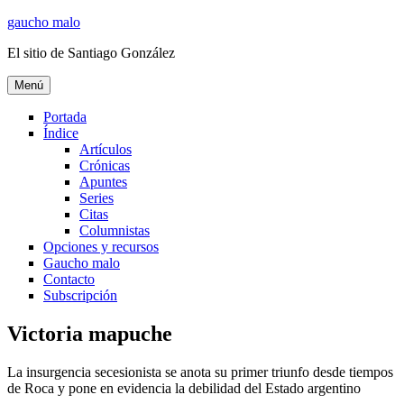
Ir
gaucho malo
al
El sitio de Santiago González
contenido
Menú
Portada
Índice
Artículos
Crónicas
Apuntes
Series
Citas
Columnistas
Opciones y recursos
Gaucho malo
Contacto
Subscripción
Victoria mapuche
La insurgencia secesionista se anota su primer triunfo desde tiempos
de Roca y pone en evidencia la debilidad del Estado argentino