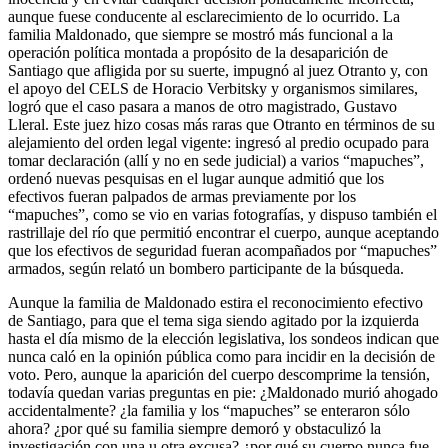
aunque fuese conducente al esclarecimiento de lo ocurrido. La
familia Maldonado, que siempre se mostró más funcional a la
operación política montada a propósito de la desaparición de
Santiago que afligida por su suerte, impugnó al juez Otranto y, con
el apoyo del CELS de Horacio Verbitsky y organismos similares,
logró que el caso pasara a manos de otro magistrado, Gustavo
Lleral. Este juez hizo cosas más raras que Otranto en términos de su
alejamiento del orden legal vigente: ingresó al predio ocupado para
tomar declaración (allí y no en sede judicial) a varios “mapuches”,
ordenó nuevas pesquisas en el lugar aunque admitió que los
efectivos fueran palpados de armas previamente por los
“mapuches”, como se vio en varias fotografías, y dispuso también el
rastrillaje del río que permitió encontrar el cuerpo, aunque aceptando
que los efectivos de seguridad fueran acompañados por “mapuches”
armados, según relató un bombero participante de la búsqueda.
Aunque la familia de Maldonado estira el reconocimiento efectivo
de Santiago, para que el tema siga siendo agitado por la izquierda
hasta el día mismo de la elección legislativa, los sondeos indican que
nunca caló en la opinión pública como para incidir en la decisión de
voto. Pero, aunque la aparición del cuerpo descomprime la tensión,
todavía quedan varias preguntas en pie: ¿Maldonado murió ahogado
accidentalmente? ¿la familia y los “mapuches” se enteraron sólo
ahora? ¿por qué su familia siempre demoró y obstaculizó la
investigación con una u otra excusa? ¿por qué su cuerpo nunca fue