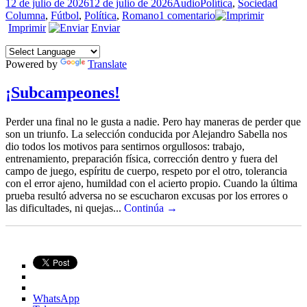
Publicado
Formato
Categorías
Etique
12 de julio de 2026
12 de julio de 2026
Audio
Política
,
Sociedad
el
en
Columna
,
Fútbol
,
Política
,
Romano
1 comentario
Todos
Imprimir
Enviar
nos
perdimos
Powered by
Translate
el
mundial
de
¡Subcampeones!
Qatar
Perder una final no le gusta a nadie. Pero hay maneras de perder que
son un triunfo. La selección conducida por Alejandro Sabella nos
dio todos los motivos para sentirnos orgullosos: trabajo,
entrenamiento, preparación física, corrección dentro y fuera del
campo de juego, espíritu de cuerpo, respeto por el otro, tolerancia
con el error ajeno, humildad con el acierto propio. Cuando la última
prueba resultó adversa no se escucharon excusas por los errores o
las dificultades, ni quejas...
Continúa →
WhatsApp