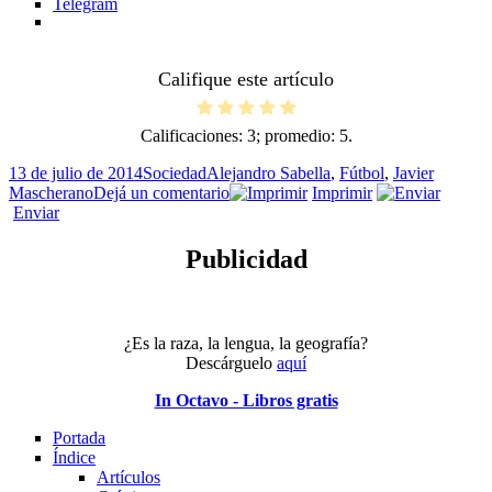
Telegram
Califique este artículo
Calificaciones:
3
; promedio:
5
.
Publicado
Categorías
Etiquetas
13 de julio de 2014
Sociedad
Alejandro Sabella
,
Fútbol
,
Javier
el
en
Mascherano
Dejá un comentario
Imprimir
¡Subcampeones!
Enviar
Publicidad
¿Es la raza, la lengua, la geografía?
Descárguelo
aquí
In Octavo - Libros gratis
Portada
Índice
Artículos