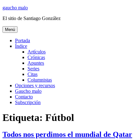
Ir
gaucho malo
al
El sitio de Santiago González
contenido
Menú
Portada
Índice
Artículos
Crónicas
Apuntes
Series
Citas
Columnistas
Opciones y recursos
Gaucho malo
Contacto
Subscripción
Etiqueta:
Fútbol
Todos nos perdimos el mundial de Qatar