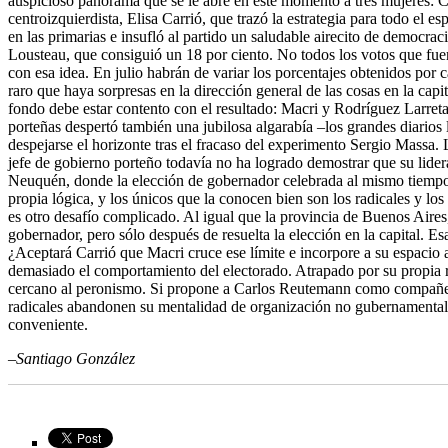
auspicioso panorama que se le abre en este momento a tres mujeres: C
centroizquierdista, Elisa Carrió, que trazó la estrategia para todo el 
en las primarias e insufló al partido un saludable airecito de democra
Lousteau, que consiguió un 18 por ciento. No todos los votos que fuer
con esa idea. En julio habrán de variar los porcentajes obtenidos por
raro que haya sorpresas en la dirección general de las cosas en la capi
fondo debe estar contento con el resultado: Macri y Rodríguez Larreta
porteñas despertó también una jubilosa algarabía –los grandes diario
despejarse el horizonte tras el fracaso del experimento Sergio Massa. L
jefe de gobierno porteño todavía no ha logrado demostrar que su lidera
Neuquén, donde la elección de gobernador celebrada al mismo tiempo q
propia lógica, y los únicos que la conocen bien son los radicales y l
es otro desafío complicado. Al igual que la provincia de Buenos Aire
gobernador, pero sólo después de resuelta la elección en la capital. Es
¿Aceptará Carrió que Macri cruce ese límite e incorpore a su espacio a
demasiado el comportamiento del electorado. Atrapado por su propia r
cercano al peronismo. Si propone a Carlos Reutemann como compañero 
radicales abandonen su mentalidad de organización no gubernamental y
conveniente.
–Santiago González