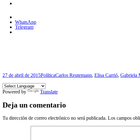
WhatsApp
Telegram
Publicado
Categorías
Etiquetas
27 de abril de 2015
Política
Carlos Reutemann
,
Elisa Carrió
,
Gabriela 
el
Powered by
Translate
Deja un comentario
Tu dirección de correo electrónico no será publicada.
Los campos obli