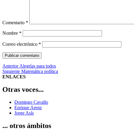
Comentario
*
Nombre
*
Correo electrónico
*
Navegación
Entrada
Anterior
Alegrías para todos
anterior:
Entrada
Siguiente
Matemática política
de
siguiente:
ENLACES
entradas
Otras voces...
Domingo Cavallo
Enrique Arenz
Jorge Asís
... otros ámbitos