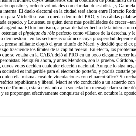
ristina Kirchner, cuyos desaciertos son la condición de posibilidad de
espacio opositor y ordenó voluntades con claridad de estadista, y Gabriel
cia interna. El duelo electoral en la ciudad será ahora entre Horacio Rod
on para Michetti se van a quedar dentro del PRO, y las cálidas palabra
 cada espacio, y Lousteau es quien tiene más posibilidades de crecer –t
tal argentina. El kirchnerismo, a pesar de haber hecho de la interna una
 ostentan el
physique du rôle
perfecto como villanos de la derecha, y le f
s lo demuestran– en los sectores económicos cuya prosperidad depende d
a prensa militante elogió el gran triunfo de Macri, y decidió que el ex 
zgo trasciende los límites de la capital federal. En efecto, los proble
ue se votaba en la CABA dejó al PRO en un poco elegante tercer lugar. E
os peronistas: Neuquén ahora, y antes Mendoza, son la prueba. Córdoba, 
s, cuyos votos deciden cualquier elección nacional. Aunque lo siga nega
a sociedad es indigerible para el electorado porteño, y podría costarle p
 quien ella misma acusó de vinculaciones con el narcotráfico? Su rechaz
etórica republicana y liberal, Macri se vio conducido a un acuerdo co
de fórmula, estará enviando a la sociedad un mensaje claro sobre dónd
 se propongan efectivamente conquistar el poder, en octubre la oposic