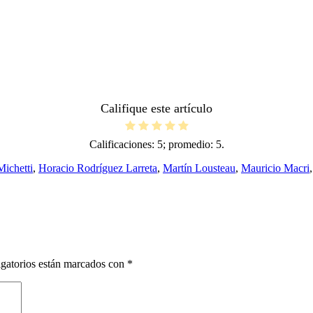
Califique este artículo
Calificaciones:
5
; promedio:
5
.
Michetti
,
Horacio Rodríguez Larreta
,
Martín Lousteau
,
Mauricio Macri
gatorios están marcados con
*