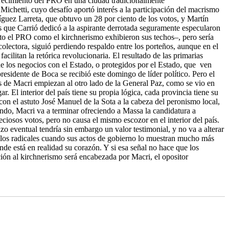
 crecimiento del PRO en una ciudad tradicionalmente
a Michetti, cuyo desafío aportó interés a la participación del macrismo
ríguez Larreta, que obtuvo un 28 por ciento de los votos, y Martín
s que Carrió dedicó a la aspirante derrotada seguramente especularon
anto el PRO como el kirchnerismo exhibieron sus techos–, pero sería
 colectora, siguió perdiendo respaldo entre los porteños, aunque en el
acilitan la retórica revolucionaria. El resultado de las primarias
e los negocios con el Estado, o protegidos por el Estado, que ven
presidente de Boca se recibió este domingo de líder político. Pero el
mas de Macri empiezan al otro lado de la General Paz, como se vio en
l interior del país tiene su propia lógica, cada provincia tiene su
con el astuto José Manuel de la Sota a la cabeza del peronismo local,
ndo, Macri va a terminar ofreciendo a Massa la candidatura a
reciosos votos, pero no causa el mismo escozor en el interior del país.
o eventual tendría sin embargo un valor testimonial, y no va a alterar
n los radicales cuando sus actos de gobierno lo muestran mucho más
e está en realidad su corazón. Y si esa señal no hace que los
ión al kirchnerismo será encabezada por Macri, el opositor