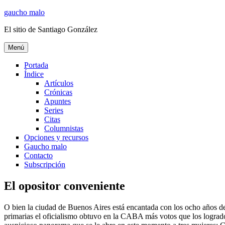
Ir
gaucho malo
al
El sitio de Santiago González
contenido
Menú
Portada
Índice
Artículos
Crónicas
Apuntes
Series
Citas
Columnistas
Opciones y recursos
Gaucho malo
Contacto
Subscripción
El opositor conveniente
O bien la ciudad de Buenos Aires está encantada con los ocho años de
primarias el oficialismo obtuvo en la CABA más votos que los logrados