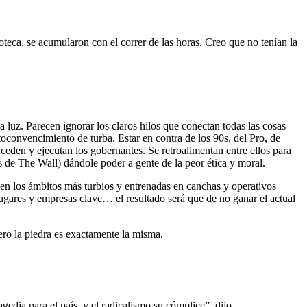
ioteca, se acumularon con el correr de las horas. Creo que no tenían la
luz. Parecen ignorar los claros hilos que conectan todas las cosas
toconvencimiento de turba. Estar en contra de los 90s, del Pro, de
uceden y ejecutan los gobernantes. Se retroalimentan entre ellos para
s de The Wall) dándole poder a gente de la peor ética y moral.
 en los ámbitos más turbios y entrenadas en canchas y operativos
ugares y empresas clave… el resultado será que de no ganar el actual
ro la piedra es exactamente la misma.
gedia para el país, y el radicalismo su cómplice”, dijo.