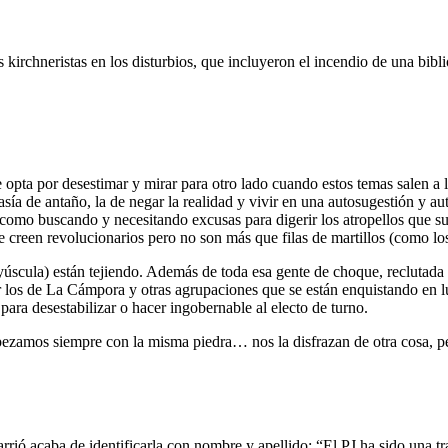
 kirchneristas en los disturbios, que incluyeron el incendio de una bibl
ta por desestimar y mirar para otro lado cuando estos temas salen a la 
sía de antaño, la de negar la realidad y vivir en una autosugestión y au
, como buscando y necesitando excusas para digerir los atropellos que s
Se creen revolucionarios pero no son más que filas de martillos (como lo
yúscula) están tejiendo. Además de toda esa gente de choque, reclutada
er los de La Cámpora y otras agrupaciones que se están enquistando en l
ara desestabilizar o hacer ingobernable al electo de turno.
pezamos siempre con la misma piedra… nos la disfrazan de otra cosa, pe
rrió acaba de identificarla con nombre y apellido: “El PJ ha sido una tra