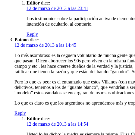
Editor
dice:
12 de marzo de 2013 a las 23:41
Los testimonios sobre la participación activa de elementos
intención de ocultarlo, al contrario.
Reply
Patooo
dice:
12 de marzo de 2013 a las 14:45
Lo más asombroso es la ceguera voluntario de mucha gente que op
que pasan. Dicen aborrecer los 90s pero viven en la misma fanta
campo y etc.. les hace creerse dueños de la verdad y la justicia
ratificar que tienen la razón y que están del bando “ganador”. 
Pero lo que es peor es el entramado que estos Villanos (con ma
delictivos, tenemos a los de “guante blanco”, que vendrían a s
“modelo” estos vándalos se encargarán de usar sus ubicaciones p
Lo que es claro es que los argentinos no aprendemos más y tro
Reply
Editor
dice:
12 de marzo de 2013 a las 14:54
Usted lo ha dicho: la piedra es siempre la misma. Elisa Ca