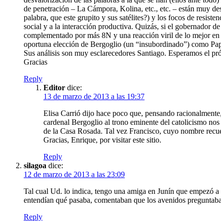
de penetración – La Cámpora, Kolina, etc., etc. – están muy desar
palabra, que este grupito y sus satélites?) y los focos de resis
social y a la interacción productiva. Quizás, si el gobernador d
complementado por más 8N y una reacción viril de lo mejor en l
oportuna elección de Bergoglio (un “insubordinado”) como Pa
Sus análisis son muy esclarecedores Santiago. Esperamos el pr
Gracias
Reply
Editor
dice:
13 de marzo de 2013 a las 19:37
Elisa Carrió dijo hace poco que, pensando racionalmente, l
cardenal Bergoglio al trono eminente del catolicismo no
de la Casa Rosada. Tal vez Francisco, cuyo nombre recuer
Gracias, Enrique, por visitar este sitio.
Reply
silagoa
dice:
12 de marzo de 2013 a las 23:09
Tal cual Ud. lo indica, tengo una amiga en Junín que empezó a e
entendían qué pasaba, comentaban que los avenidos preguntaban
Reply