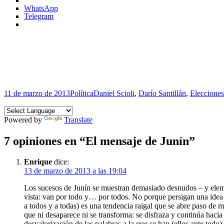
WhatsApp
Telegram
Publicado
Categorías
Etiquetas
11 de marzo de 2013
Política
Daniel Scioli
,
Darío Santillán
,
Eleccione
el
Powered by
Translate
7 opiniones en “El mensaje de Junín”
Enrique
dice:
13 de marzo de 2013 a las 19:04
Los sucesos de Junín se muestran demasiado desnudos – y elemen
vista: van por todo y… por todos. No porque persigan una idea
a todos y a todas) es una tendencia raigal que se abre paso de
que ni desaparece ni se transforma: se disfraza y continúa hacia
desvalorización de las palabras a la que se han (ellos ante tod