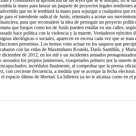
ormas y costumbres la aprobación de las leyes que se le antojan, no le 
tiembla la mano para lanzar un paquete de proyectos legales tendientes a s
dvertido que no le temblará la mano para sojuzgar a cualquiera que exhi
je para el intendente radical de Junín, orientado a acotar sus movimient
inanciera, para que reconsidere la idea de perseguir un proyecto polític
 semana que fuegos como los de Junín pueden estallar en sus calles, según
 pasado hace política con la violencia y la muerte. Verdaderos ejércit
nsignas ideológicas o sociales, aparecen en escena cada vez que se trata
 facciones peronistas. Los hemos visto actuar en los saqueos que precipi
abaron con las vidas de Maximiliano Kosteki, Darío Santillán, y Maria
e diciembre de 2012, en los mil y un incidentes armados protagonizados
isto azorados los propios juninenses, exasperados primero por la muerte 
ncapuchados; incrédulos finalmente, al comprobar que la prensa oficial
, con creciente frecuencia, a medida que se acerque la fecha electoral. 
e, el espacio último de libertad. La billetera ya no le alcanza como en el