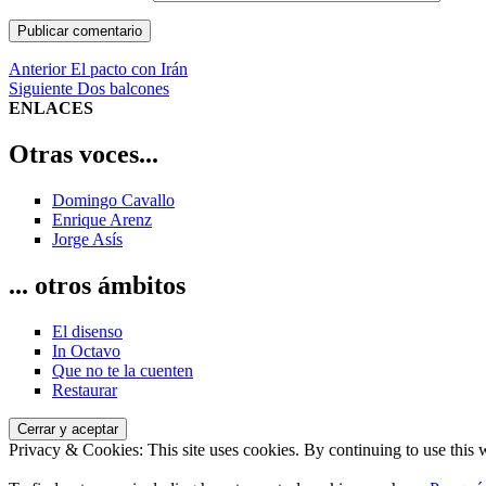
Navegación
Entrada
Anterior
El pacto con Irán
anterior:
Entrada
Siguiente
Dos balcones
de
siguiente:
ENLACES
entradas
Otras voces...
Domingo Cavallo
Enrique Arenz
Jorge Asís
... otros ámbitos
El disenso
In Octavo
Que no te la cuenten
Restaurar
Privacy & Cookies: This site uses cookies. By continuing to use this w