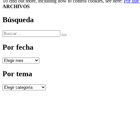
To find out more, including how to control cookies, see here:
Por qué
ARCHIVOS
Búsqueda
Buscar
Buscar
por:
Por fecha
Por
fecha
Por tema
Por
tema