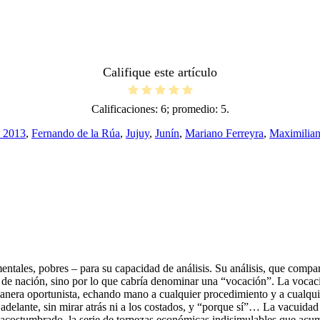
Califique este artículo
Calificaciones:
6
; promedio:
5
.
s 2013
,
Fernando de la Rúa
,
Jujuy
,
Junín
,
Mariano Ferreyra
,
Maximilian
tales, pobres – para su capacidad de análisis. Su análisis, que compart
 de nación, sino por lo que cabría denominar una “vocación”. La vocaci
 manera oportunista, echando mano a cualquier procedimiento y a cualqu
 adelante, sin mirar atrás ni a los costados, y “porque sí”… La vacuidad
o) acostumbrado, la serie de torpezas económicas indisimulables que acu