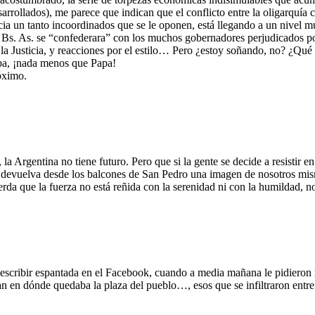
rollados), me parece que indican que el conflicto entre la oligarquía ca
tencia un tanto incoordinados que se le oponen, está llegando a un nivel
e Bs. As. se “confederara” con los muchos gobernadores perjudicados por l
a Justicia, y reacciones por el estilo… Pero ¿estoy soñando, no? ¿Qué 
pa, ¡nada menos que Papa!
óximo.
a Argentina no tiene futuro. Pero que si la gente se decide a resistir en
s devuelva desde los balcones de San Pedro una imagen de nosotros mis
da que la fuerza no está reñida con la serenidad ni con la humildad, 
scribir espantada en el Facebook, cuando a media mañana le pidieron ret
 en dónde quedaba la plaza del pueblo…, esos que se infiltraron entr