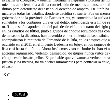
avasallar el Congreso, y obtener mediante la flagrante violación de n
mientras acrecienta día a día la constelación de medios adictos, no le 
último para defenderse del estado: el derecho de amparo. En Junín ha a
madre de todas las batallas, donde se decidirá su suerte. Fue un mensa
gobernador de la provincia de Buenos Aires, ya sometido a la asfixia f
sometidos a los continuos ultrajes del delito, saben desde este fin de
mafia que se fue apoderando del país desde el último cuarto del siglo
en los estadios de fútbol, junto a grupos de choque reclutados tras co
de tareas de la dictadura, han devenido en herramienta de las distintas
acompañaron la renuncia de Fernando de la Rúa, en los ataques que ac
ocurrido en el 2011 en el Ingenio Ledesma en Jujuy, en los saqueos d
lista casi hasta el infinito. Ahora los hemos visto en Junín: los han v
accionar organizado, violento, desmedido, de grupos nunca vistos de e
cómplices de los atropellos. Es probable que volvamos a verlos otra vez
justicia y los medios, no va a tener miramientos para controlar la call
el caso.
–S.G.