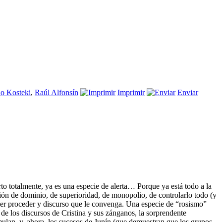
o Kosteki
,
Raúl Alfonsín
Imprimir
Enviar
o totalmente, ya es una especie de alerta… Porque ya está todo a la
ón de dominio, de superioridad, de monopolio, de controlarlo todo (y
ier proceder y discurso que le convenga. Una especie de “rosismo”
 de los discursos de Cristina y sus zánganos, la sorprendente
mulan, y, ahora, los sucesos de Junín (que demuestran que los grupos