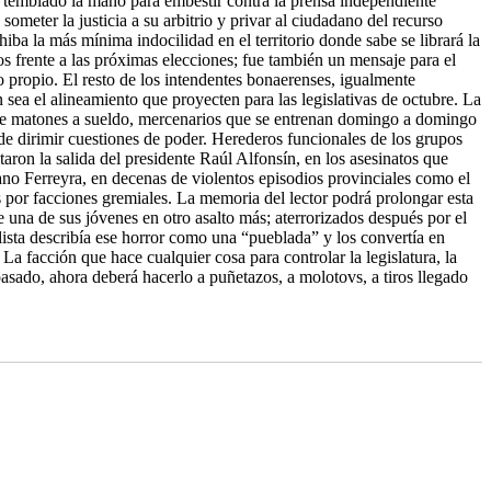
ha temblado la mano para embestir contra la prensa independiente
ometer la justicia a su arbitrio y privar al ciudadano del recurso
ba la más mínima indocilidad en el territorio donde sabe se librará la
os frente a las próximas elecciones; fue también un mensaje para el
o propio. El resto de los intendentes bonaerenses, igualmente
 sea el alineamiento que proyecten para las legislativas de octubre. La
os de matones a sueldo, mercenarios que se entrenan domingo a domingo
 de dirimir cuestiones de poder. Herederos funcionales de los grupos
taron la salida del presidente Raúl Alfonsín, en los asesinatos que
no Ferreyra, en decenas de violentos episodios provinciales como el
 por facciones gremiales. La memoria del lector podrá prolongar esta
de una de sus jóvenes en otro asalto más; aterrorizados después por el
ista describía ese horror como una “pueblada” y los convertía en
La facción que hace cualquier cosa para controlar la legislatura, la
 pasado, ahora deberá hacerlo a puñetazos, a molotovs, a tiros llegado