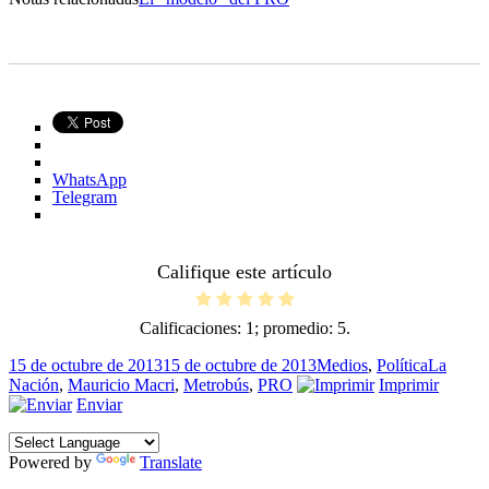
WhatsApp
Telegram
Califique este artículo
Calificaciones:
1
; promedio:
5
.
Publicado
Categorías
Etiqueta
15 de octubre de 2013
15 de octubre de 2013
Medios
,
Política
La
el
Nación
,
Mauricio Macri
,
Metrobús
,
PRO
Imprimir
Enviar
Powered by
Translate