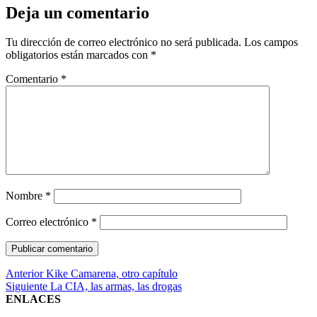
Deja un comentario
Tu dirección de correo electrónico no será publicada.
Los campos
obligatorios están marcados con
*
Comentario
*
Nombre
*
Correo electrónico
*
Navegación
Entrada
Anterior
Kike Camarena, otro capítulo
anterior:
Entrada
Siguiente
La CIA, las armas, las drogas
de
siguiente:
ENLACES
entradas