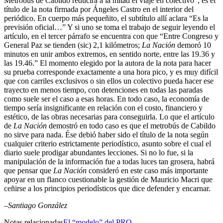
Metrobús de Cabildo reducirá a la mitad el viaje en colectivo”, es el
título de la nota firmada por Ángeles Castro en el interior del
periódico. En cuerpo más pequeñito, el subtítulo allí aclara “Es la
previsión oficial…” Y si uno se toma el trabajo de seguir leyendo el
artículo, en el tercer párrafo se encuentra con que “Entre Congreso y
General Paz se tienden (sic) 2,1 kilómetros;
La Nación
demoró 10
minutos en unir ambos extremos, en sentido norte, entre las 19.36 y
las 19.46.” El momento elegido por la autora de la nota para hacer
su prueba corresponde exactamente a una hora pico, y es muy difícil
que con carriles exclusivos o sin ellos un colectivo pueda hacer ese
trayecto en menos tiempo, con detenciones en todas las paradas
como suele ser el caso a esas horas. En todo caso, la economía de
tiempo sería insignificante en relación con el costo, financiero y
estético, de las obras necesarias para conseguirla. Lo que el artículo
de
La Nación
demostró en todo caso es que el metrobús de Cabildo
no sirve para nada. Ése debió haber sido el título de la nota según
cualquier criterio estrictamente periodístico, asunto sobre el cual el
diario suele prodigar abundantes lecciones. Si no lo fue, si la
manipulación de la información fue a todas luces tan grosera, habrá
que pensar que
La Nación
consideró en este caso más importante
apoyar en un flanco cuestionable la gestión de Mauricio Macri que
ceñirse a los principios periodísticos que dice defender y encarnar.
–Santiago González
Notas relacionadas
El “modelo” del PRO