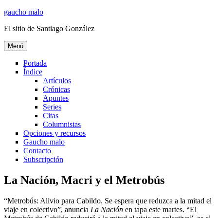
Ir
gaucho malo
al
El sitio de Santiago González
contenido
Menú
Portada
Índice
Artículos
Crónicas
Apuntes
Series
Citas
Columnistas
Opciones y recursos
Gaucho malo
Contacto
Subscripción
La Nación, Macri y el Metrobús
“Metrobús: Alivio para Cabildo. Se espera que reduzca a la mitad el
viaje en colectivo”, anuncia
La Nación
en tapa este martes. “El