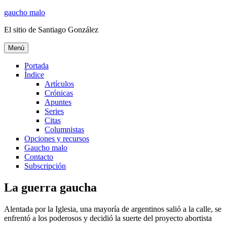
Ir
gaucho malo
al
El sitio de Santiago González
contenido
Menú
Portada
Índice
Artículos
Crónicas
Apuntes
Series
Citas
Columnistas
Opciones y recursos
Gaucho malo
Contacto
Subscripción
La guerra gaucha
Alentada por la Iglesia, una mayoría de argentinos salió a la calle, se
enfrentó a los poderosos y decidió la suerte del proyecto abortista