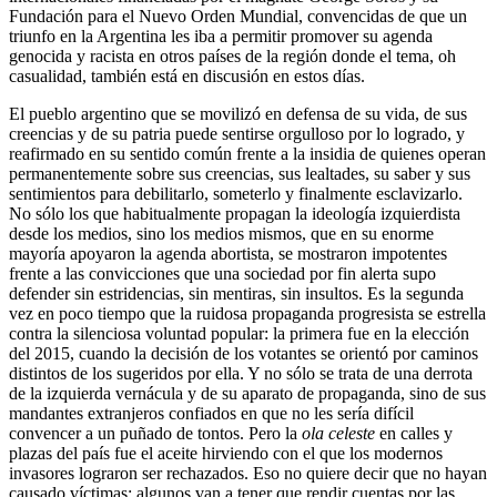
Fundación para el Nuevo Orden Mundial, convencidas de que un
triunfo en la Argentina les iba a permitir promover su agenda
genocida y racista en otros países de la región donde el tema, oh
casualidad, también está en discusión en estos días.
El pueblo argentino que se movilizó en defensa de su vida, de sus
creencias y de su patria puede sentirse orgulloso por lo logrado, y
reafirmado en su sentido común frente a la insidia de quienes operan
permanentemente sobre sus creencias, sus lealtades, su saber y sus
sentimientos para debilitarlo, someterlo y finalmente esclavizarlo.
No sólo los que habitualmente propagan la ideología izquierdista
desde los medios, sino los medios mismos, que en su enorme
mayoría apoyaron la agenda abortista, se mostraron impotentes
frente a las convicciones que una sociedad por fin alerta supo
defender sin estridencias, sin mentiras, sin insultos. Es la segunda
vez en poco tiempo que la ruidosa propaganda progresista se estrella
contra la silenciosa voluntad popular: la primera fue en la elección
del 2015, cuando la decisión de los votantes se orientó por caminos
distintos de los sugeridos por ella. Y no sólo se trata de una derrota
de la izquierda vernácula y de su aparato de propaganda, sino de sus
mandantes extranjeros confiados en que no les sería difícil
convencer a un puñado de tontos. Pero la
ola celeste
en calles y
plazas del país fue el aceite hirviendo con el que los modernos
invasores lograron ser rechazados. Eso no quiere decir que no hayan
causado víctimas: algunos van a tener que rendir cuentas por las