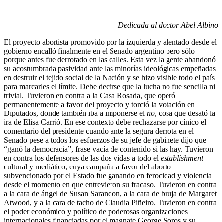
Dedicada al doctor Abel Albino
El proyecto abortista promovido por la izquierda y alentado desde el
gobierno encalló finalmente en el Senado argentino pero sólo
porque antes fue derrotado en las calles. Esta vez la gente abandonó
su acostumbrada pasividad ante las minorías ideológicas empeñadas
en destruir el tejido social de la Nación y se hizo visible todo el país
para marcarles el límite. Debe decirse que la lucha no fue sencilla ni
trivial. Tuvieron en contra a la Casa Rosada, que operó
permanentemente a favor del proyecto y torció la votación en
Diputados, donde también iba a imponerse el
no
, cosa que desató la
ira de Elisa Carrió. En ese contexto debe rechazarse por cínico el
comentario del presidente cuando ante la segura derrota en el
Senado pese a todos los esfuerzos de su jefe de gabinete dijo que
“ganó la democracia”, frase vacía de contenido si las hay. Tuvieron
en contra los defensores de las dos vidas a todo el
establishment
cultural y mediático, cuya campaña a favor del aborto
subvencionado por el Estado fue ganando en ferocidad y violencia
desde el momento en que entrevieron su fracaso. Tuvieron en contra
a la cara de ángel de Susan Sarandon, a la cara de bruja de Margaret
Atwood, y a la cara de tacho de Claudia Piñeiro. Tuvieron en contra
el poder económico y político de poderosas organizaciones
internacionales financiadas por el magnate George Soros y su