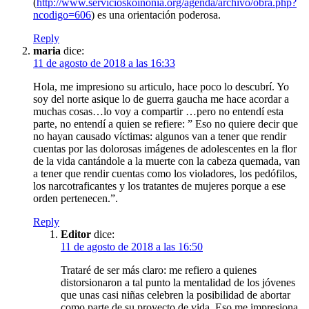
(
http://www.servicioskoinonia.org/agenda/archivo/obra.php?
ncodigo=606
) es una orientación poderosa.
Reply
maria
dice:
11 de agosto de 2018 a las 16:33
Hola, me impresiono su articulo, hace poco lo descubrí. Yo
soy del norte asique lo de guerra gaucha me hace acordar a
muchas cosas…lo voy a compartir …pero no entendí esta
parte, no entendí a quien se refiere: ” Eso no quiere decir que
no hayan causado víctimas: algunos van a tener que rendir
cuentas por las dolorosas imágenes de adolescentes en la flor
de la vida cantándole a la muerte con la cabeza quemada, van
a tener que rendir cuentas como los violadores, los pedófilos,
los narcotraficantes y los tratantes de mujeres porque a ese
orden pertenecen.”.
Reply
Editor
dice:
11 de agosto de 2018 a las 16:50
Trataré de ser más claro: me refiero a quienes
distorsionaron a tal punto la mentalidad de los jóvenes
que unas casi niñas celebren la posibilidad de abortar
como parte de su proyecto de vida. Eso me impresiona