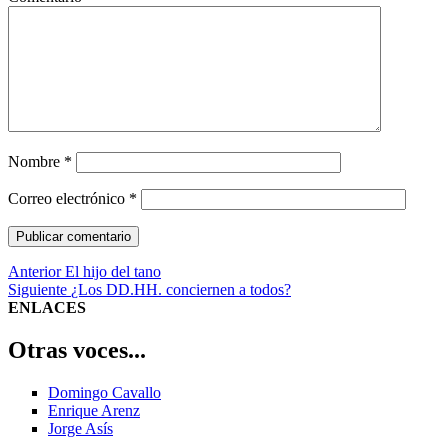
Nombre
*
Correo electrónico
*
Navegación
Entrada
Anterior
El hijo del tano
anterior:
Entrada
Siguiente
¿Los DD.HH. conciernen a todos?
de
siguiente:
ENLACES
entradas
Otras voces...
Domingo Cavallo
Enrique Arenz
Jorge Asís