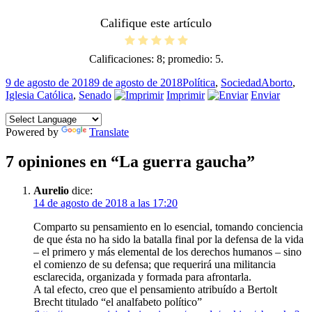
Califique este artículo
Calificaciones:
8
; promedio:
5
.
Publicado
Categorías
Etiquetas
9 de agosto de 2018
9 de agosto de 2018
Política
,
Sociedad
Aborto
,
el
Iglesia Católica
,
Senado
Imprimir
Enviar
Powered by
Translate
7 opiniones en “La guerra gaucha”
Aurelio
dice:
14 de agosto de 2018 a las 17:20
Comparto su pensamiento en lo esencial, tomando conciencia
de que ésta no ha sido la batalla final por la defensa de la vida
– el primero y más elemental de los derechos humanos – sino
el comienzo de su defensa; que requerirá una militancia
esclarecida, organizada y formada para afrontarla.
A tal efecto, creo que el pensamiento atribuído a Bertolt
Brecht titulado “el analfabeto político”