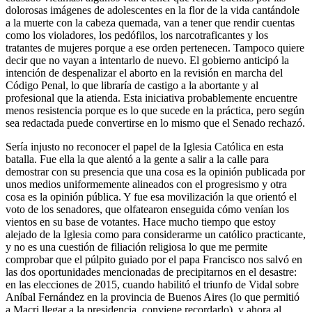
dolorosas imágenes de adolescentes en la flor de la vida cantándole
a la muerte con la cabeza quemada, van a tener que rendir cuentas
como los violadores, los pedófilos, los narcotraficantes y los
tratantes de mujeres porque a ese orden pertenecen. Tampoco quiere
decir que no vayan a intentarlo de nuevo. El gobierno anticipó la
intención de despenalizar el aborto en la revisión en marcha del
Código Penal, lo que libraría de castigo a la abortante y al
profesional que la atienda. Esta iniciativa probablemente encuentre
menos resistencia porque es lo que sucede en la práctica, pero según
sea redactada puede convertirse en lo mismo que el Senado rechazó.
Sería injusto no reconocer el papel de la Iglesia Católica en esta
batalla. Fue ella la que alentó a la gente a salir a la calle para
demostrar con su presencia que una cosa es la opinión publicada por
unos medios uniformemente alineados con el progresismo y otra
cosa es la opinión pública. Y fue esa movilización la que orientó el
voto de los senadores, que olfatearon enseguida cómo venían los
vientos en su base de votantes. Hace mucho tiempo que estoy
alejado de la Iglesia como para considerarme un católico practicante,
y no es una cuestión de filiación religiosa lo que me permite
comprobar que el púlpito guiado por el papa Francisco nos salvó en
las dos oportunidades mencionadas de precipitarnos en el desastre:
en las elecciones de 2015, cuando habilitó el triunfo de Vidal sobre
Aníbal Fernández en la provincia de Buenos Aires (lo que permitió
a Macri llegar a la presidencia, conviene recordarlo), y ahora al