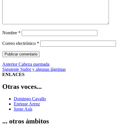
Nombre
*
Correo electrónico
*
Navegación
Entrada
Anterior
Cabeza quemada
anterior:
Entrada
Siguiente
Sudor y algunas lágrimas
de
siguiente:
ENLACES
entradas
Otras voces...
Domingo Cavallo
Enrique Arenz
Jorge Asís
... otros ámbitos