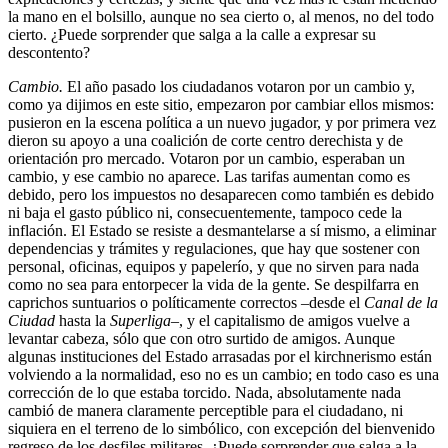
la mano en el bolsillo, aunque no sea cierto o, al menos, no del todo
cierto. ¿Puede sorprender que salga a la calle a expresar su
descontento?
Cambio.
El año pasado los ciudadanos votaron por un cambio y,
como ya dijimos en este sitio, empezaron por cambiar ellos mismos:
pusieron en la escena política a un nuevo jugador, y por primera vez
dieron su apoyo a una coalición de corte centro derechista y de
orientación pro mercado. Votaron por un cambio, esperaban un
cambio, y ese cambio no aparece. Las tarifas aumentan como es
debido, pero los impuestos no desaparecen como también es debido
ni baja el gasto público ni, consecuentemente, tampoco cede la
inflación. El Estado se resiste a desmantelarse a sí mismo, a eliminar
dependencias y trámites y regulaciones, que hay que sostener con
personal, oficinas, equipos y papelerío, y que no sirven para nada
como no sea para entorpecer la vida de la gente. Se despilfarra en
caprichos suntuarios o políticamente correctos –desde el
Canal de la
Ciudad
hasta la
Superliga
–, y el capitalismo de amigos vuelve a
levantar cabeza, sólo que con otro surtido de amigos. Aunque
algunas instituciones del Estado arrasadas por el kirchnerismo están
volviendo a la normalidad, eso no es un cambio; en todo caso es una
corrección de lo que estaba torcido. Nada, absolutamente nada
cambió de manera claramente perceptible para el ciudadano, ni
siquiera en el terreno de lo simbólico, con excepción del bienvenido
regreso de los desfiles militares. ¿Puede sorprender que salga a la