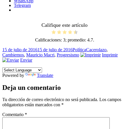
WhatsApp
Telegram
Califique este artículo
Calificaciones:
3
; promedio:
4.7
.
Publicado
Categorías
Etiquetas
15 de julio de 2016
15 de julio de 2016
Política
Cacerolazo
,
el
Cambiemos
,
Mauricio Macri
,
Progresismo
Imprimir
Enviar
Powered by
Translate
Deja un comentario
Tu dirección de correo electrónico no será publicada.
Los campos
obligatorios están marcados con
*
Comentario
*