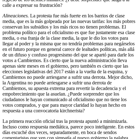
calle a expresar su frustración?
Alineaciones.
La protesta fue más fuerte en los barrios de clase
media, que es la más golpeada por las nuevas tarifas: los más pobres
conservan los subsidios y los más ricos no tienen problemas. El
problema político para el oficialismo es que fue justamente esa clase
media, o esa franja de la clase media, la que le dio los votos para
llegar al poder y la misma que no tendría problemas para negárselos
en el futuro porque en general carece de lealtades políticas, más allá
de un difuso y confuso progresismo del que se apartó para darle los
votos a Cambiemos. Es cierto que la nueva administración lleva
apenas siete meses en el gobierno, pero también es cierto que las
elecciones legislativas del 2017 están a la vuelta de la esquina, y
Cambiemos no puede arriesgarse a sufrir una derrota. Mejor dicho,
la Argentina no puede arriesgarse a sufrir una derrota de
Cambiemos, su apuesta extrema para revertir la decadencia y el
empobrecimiento que la asuelan. ¿Puede sorprender que los
ciudadanos le hayan comunicado al oficialismo que no tiene los
votos comprados, y que para mayor claridad lo hayan hecho en
respuesta a una convocatoria kirchnerista?
La primera reacción oficial tras la protesta apuntó a minimizarla.
Incluso como respuesta mediática, parece poco inteligente. En estos
días escuché dos veces, separadamente, en boca de sendos
comentaristas que ven con simpatía al nuevo gobierno la palabra