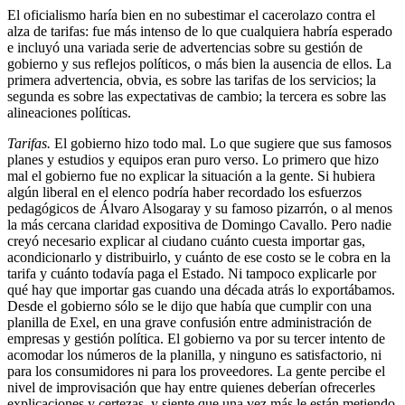
El oficialismo haría bien en no subestimar el cacerolazo contra el
alza de tarifas: fue más intenso de lo que cualquiera habría esperado
e incluyó una variada serie de advertencias sobre su gestión de
gobierno y sus reflejos políticos, o más bien la ausencia de ellos. La
primera advertencia, obvia, es sobre las tarifas de los servicios; la
segunda es sobre las expectativas de cambio; la tercera es sobre las
alineaciones políticas.
Tarifas.
El gobierno hizo todo mal. Lo que sugiere que sus famosos
planes y estudios y equipos eran puro verso. Lo primero que hizo
mal el gobierno fue no explicar la situación a la gente. Si hubiera
algún liberal en el elenco podría haber recordado los esfuerzos
pedagógicos de Álvaro Alsogaray y su famoso pizarrón, o al menos
la más cercana claridad expositiva de Domingo Cavallo. Pero nadie
creyó necesario explicar al ciudano cuánto cuesta importar gas,
acondicionarlo y distribuirlo, y cuánto de ese costo se le cobra en la
tarifa y cuánto todavía paga el Estado. Ni tampoco explicarle por
qué hay que importar gas cuando una década atrás lo exportábamos.
Desde el gobierno sólo se le dijo que había que cumplir con una
planilla de Exel, en una grave confusión entre administración de
empresas y gestión política. El gobierno va por su tercer intento de
acomodar los números de la planilla, y ninguno es satisfactorio, ni
para los consumidores ni para los proveedores. La gente percibe el
nivel de improvisación que hay entre quienes deberían ofrecerles
explicaciones y certezas, y siente que una vez más le están metiendo