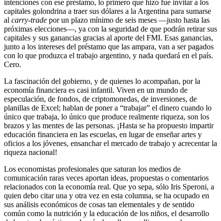
intenciones con ese préstamo, lo primero que hizo fue invitar a los
capitales golondrina a traer sus dólares a la Argentina para sumarse
al
carry-trade
por un plazo mínimo de seis meses —justo hasta las
próximas elecciones—, ya con la seguridad de que podrán retirar sus
capitales y sus ganancias gracias al aporte del FMI. Esas ganancias,
junto a los intereses del préstamo que las ampara, van a ser pagados
con lo que produzca el trabajo argentino, y nada quedará en el país.
Cero.
La fascinación del gobierno, y de quienes lo acompañan, por la
economía financiera es casi infantil. Viven en un mundo de
especulación, de fondos, de criptomonedas, de inversiones, de
planillas de Excel; hablan de poner a “trabajar” el dinero cuando lo
único que trabaja, lo único que produce realmente riqueza, son los
brazos y las mentes de las personas. ¡Hasta se ha propuesto impartir
educación financiera en las escuelas, en lugar de enseñar artes y
oficios a los jóvenes, ensanchar el mercado de trabajo y acrecentar la
riqueza nacional!
Los economistas profesionales que saturan los medios de
comunicación raras veces aportan ideas, propuestas o comentarios
relacionados con la economía real. Que yo sepa, sólo Iris Speroni, a
quien debo citar una y otra vez en esta columna, se ha ocupado en
sus análisis económicos de cosas tan elementales y de sentido
común como la nutrición y la educación de los niños, el desarrollo