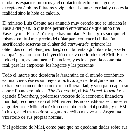
eluda los espacios públicos y el contacto directo con la gente,
excepto en ámbitos filtrados y vigilados. La única verdad ya no es la
realidad sino la hoja de cálculo.
El ministro Luis Caputo nos anunció muy orondo que se iniciaba la
Fase 3 del plan, lo que nos permitió enterarnos de que hubo una
Fase 1 y una Fase 2. Y de que hay un plan. Si lo hay, es siempre el
mismo: controlar el precio del dólar para contener la inflación
sacrificando reservas en el altar del
carry-trade,
primero las
obtenidas con el blanqueo, luego con la renta agrícola de la pasada
campaña y ahora con la inyección masiva de fondos del FMI. Ése es
todo el plan, es puramente financiero, y es letal para la economía
real, para las empresas, los hogares y las personas.
Todo el interés que despierta la Argentina en el mundo económico
es financiero, ése es su mayor atractivo, aparte de algunos nichos
extractivos concedidos con extrema liberalidad, y sólo para captar su
aporte financiero inicial.
The Economist
, el
Wall Street Journal
y la
agencia
Bloomberg,
poderosos voceros de la economía financiera
mundial, recomendaron al FMI en sendas notas editoriales conceder
al gobierno de Milei el máximo desembolso inicial posible, y el FMI
lo hizo, en el marco de su segundo crédito masivo a la Argentina
violatorio de sus propias normas.
Y el gobierno de Milei, como para que no quedaran dudas sobre sus