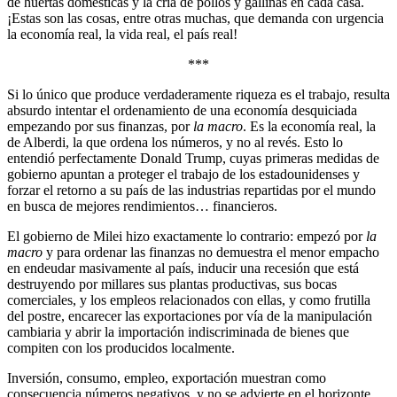
de huertas domésticas y la cría de pollos y gallinas en cada casa.
¡Estas son las cosas, entre otras muchas, que demanda con urgencia
la economía real, la vida real, el país real!
***
Si lo único que produce verdaderamente riqueza es el trabajo, resulta
absurdo intentar el ordenamiento de una economía desquiciada
empezando por sus finanzas, por
la macro
. Es la economía real, la
de Alberdi, la que ordena los números, y no al revés. Esto lo
entendió perfectamente Donald Trump, cuyas primeras medidas de
gobierno apuntan a proteger el trabajo de los estadounidenses y
forzar el retorno a su país de las industrias repartidas por el mundo
en busca de mejores rendimientos… financieros.
El gobierno de Milei hizo exactamente lo contrario: empezó por
la
macro
y para ordenar las finanzas no demuestra el menor empacho
en endeudar masivamente al país, inducir una recesión que está
destruyendo por millares sus plantas productivas, sus bocas
comerciales, y los empleos relacionados con ellas, y como frutilla
del postre, encarecer las exportaciones por vía de la manipulación
cambiaria y abrir la importación indiscriminada de bienes que
compiten con los producidos localmente.
Inversión, consumo, empleo, exportación muestran como
consecuencia números negativos, y no se advierte en el horizonte