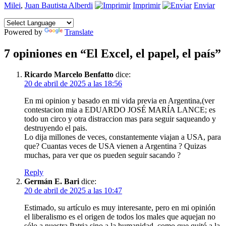
el
Milei
,
Juan Bautista Alberdi
Imprimir
Enviar
Powered by
Translate
7 opiniones en “El Excel, el papel, el país”
Ricardo Marcelo Benfatto
dice:
20 de abril de 2025 a las 18:56
En mi opinion y basado en mi vida previa en Argentina,(ver
contestacion mia a EDUARDO JOSÉ MARÍA LANCE; es
todo un circo y otra distraccion mas para seguir saqueando y
destruyendo el pais.
Lo dija millones de veces, constantemente viajan a USA, para
que? Cuantas veces de USA vienen a Argentina ? Quizas
muchas, para ver que os pueden seguir sacando ?
Reply
Germán E. Bari
dice:
20 de abril de 2025 a las 10:47
Estimado, su artículo es muy interesante, pero en mi opinión
el liberalismo es el origen de todos los males que aquejan no
sólo a nuestra Patria sino a la humanidad, como que quitó a la