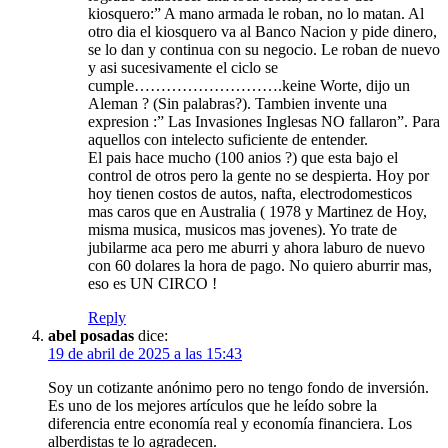
kiosquero:” A mano armada le roban, no lo matan. Al
otro dia el kiosquero va al Banco Nacion y pide dinero,
se lo dan y continua con su negocio. Le roban de nuevo
y asi sucesivamente el ciclo se
cumple……………………….keine Worte, dijo un
Aleman ? (Sin palabras?). Tambien invente una
expresion :” Las Invasiones Inglesas NO fallaron”. Para
aquellos con intelecto suficiente de entender.
El pais hace mucho (100 anios ?) que esta bajo el
control de otros pero la gente no se despierta. Hoy por
hoy tienen costos de autos, nafta, electrodomesticos
mas caros que en Australia ( 1978 y Martinez de Hoy,
misma musica, musicos mas jovenes). Yo trate de
jubilarme aca pero me aburri y ahora laburo de nuevo
con 60 dolares la hora de pago. No quiero aburrir mas,
eso es UN CIRCO !
Reply
abel posadas
dice:
19 de abril de 2025 a las 15:43
Soy un cotizante anónimo pero no tengo fondo de inversión.
Es uno de los mejores artículos que he leído sobre la
diferencia entre economía real y economía financiera. Los
alberdistas te lo agradecen.