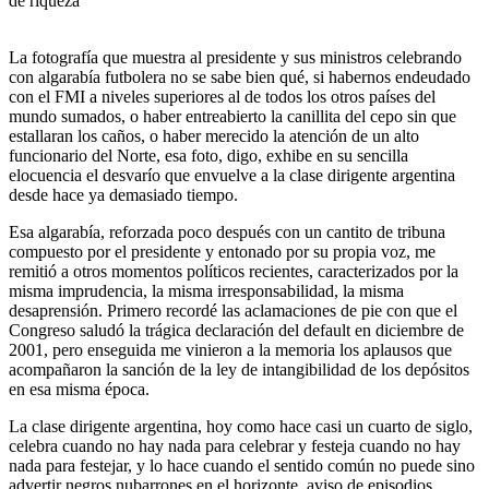
de riqueza
La fotografía que muestra al presidente y sus ministros celebrando
con algarabía futbolera no se sabe bien qué, si habernos endeudado
con el FMI a niveles superiores al de todos los otros países del
mundo sumados, o haber entreabierto la canillita del cepo sin que
estallaran los caños, o haber merecido la atención de un alto
funcionario del Norte, esa foto, digo, exhibe en su sencilla
elocuencia el desvarío que envuelve a la clase dirigente argentina
desde hace ya demasiado tiempo.
Esa algarabía, reforzada poco después con un cantito de tribuna
compuesto por el presidente y entonado por su propia voz, me
remitió a otros momentos políticos recientes, caracterizados por la
misma imprudencia, la misma irresponsabilidad, la misma
desaprensión. Primero recordé las aclamaciones de pie con que el
Congreso saludó la trágica declaración del default en diciembre de
2001, pero enseguida me vinieron a la memoria los aplausos que
acompañaron la sanción de la ley de intangibilidad de los depósitos
en esa misma época.
La clase dirigente argentina, hoy como hace casi un cuarto de siglo,
celebra cuando no hay nada para celebrar y festeja cuando no hay
nada para festejar, y lo hace cuando el sentido común no puede sino
advertir negros nubarrones en el horizonte, aviso de episodios