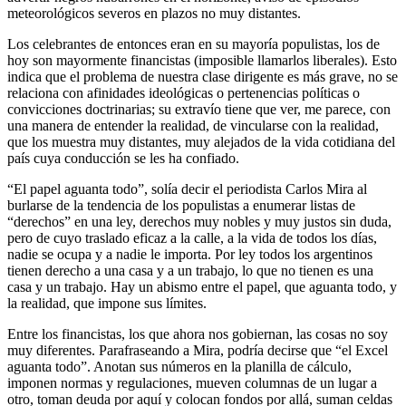
meteorológicos severos en plazos no muy distantes.
Los celebrantes de entonces eran en su mayoría populistas, los de
hoy son mayormente financistas (imposible llamarlos liberales). Esto
indica que el problema de nuestra clase dirigente es más grave, no se
relaciona con afinidades ideológicas o pertenencias políticas o
convicciones doctrinarias; su extravío tiene que ver, me parece, con
una manera de entender la realidad, de vincularse con la realidad,
que los muestra muy distantes, muy alejados de la vida cotidiana del
país cuya conducción se les ha confiado.
“El papel aguanta todo”, solía decir el periodista Carlos Mira al
burlarse de la tendencia de los populistas a enumerar listas de
“derechos” en una ley, derechos muy nobles y muy justos sin duda,
pero de cuyo traslado eficaz a la calle, a la vida de todos los días,
nadie se ocupa y a nadie le importa. Por ley todos los argentinos
tienen derecho a una casa y a un trabajo, lo que no tienen es una
casa y un trabajo. Hay un abismo entre el papel, que aguanta todo, y
la realidad, que impone sus límites.
Entre los financistas, los que ahora nos gobiernan, las cosas no soy
muy diferentes. Parafraseando a Mira, podría decirse que “el Excel
aguanta todo”. Anotan sus números en la planilla de cálculo,
imponen normas y regulaciones, mueven columnas de un lugar a
otro, toman deuda por aquí y colocan fondos por allá, suman celdas