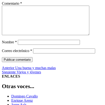
Comentario
*
Nombre
*
Correo electrónico
*
Navegación
Entrada
Anterior
Una buena y muchas malas
anterior:
Entrada
Siguiente
Viejos y jóvenes
de
siguiente:
ENLACES
entradas
Otras voces...
Domingo Cavallo
Enrique Arenz
Jorge Asís