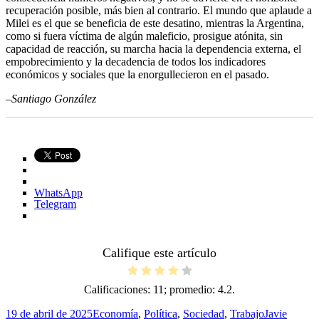
recuperación posible, más bien al contrario. El mundo que aplaude a
Milei es el que se beneficia de este desatino, mientras la Argentina,
como si fuera víctima de algún maleficio, prosigue atónita, sin
capacidad de reacción, su marcha hacia la dependencia externa, el
empobrecimiento y la decadencia de todos los indicadores
económicos y sociales que la enorgullecieron en el pasado.
–Santiago González
WhatsApp
Telegram
Califique este artículo
Calificaciones:
11
; promedio:
4.2
.
Publicado
Categorías
Etiquetas
19 de abril de 2025
Economía
,
Política
,
Sociedad
,
Trabajo
Javie