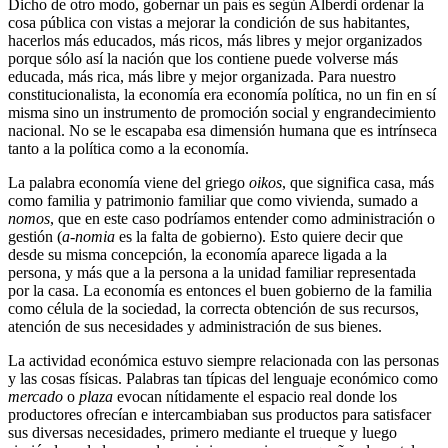
Dicho de otro modo, gobernar un país es según Alberdi ordenar la
cosa pública con vistas a mejorar la condición de sus habitantes,
hacerlos más educados, más ricos, más libres y mejor organizados
porque sólo así la nación que los contiene puede volverse más
educada, más rica, más libre y mejor organizada. Para nuestro
constitucionalista, la economía era economía política, no un fin en sí
misma sino un instrumento de promoción social y engrandecimiento
nacional. No se le escapaba esa dimensión humana que es intrínseca
tanto a la política como a la economía.
La palabra economía viene del griego
oikos
, que significa casa, más
como familia y patrimonio familiar que como vivienda, sumado a
nomos
, que en este caso podríamos entender como administración o
gestión (
a-nomia
es la falta de gobierno). Esto quiere decir que
desde su misma concepción, la economía aparece ligada a la
persona, y más que a la persona a la unidad familiar representada
por la casa. La economía es entonces el buen gobierno de la familia
como célula de la sociedad, la correcta obtención de sus recursos,
atención de sus necesidades y administración de sus bienes.
La actividad económica estuvo siempre relacionada con las personas
y las cosas físicas. Palabras tan típicas del lenguaje económico como
mercado
o
plaza
evocan nítidamente el espacio real donde los
productores ofrecían e intercambiaban sus productos para satisfacer
sus diversas necesidades, primero mediante el trueque y luego