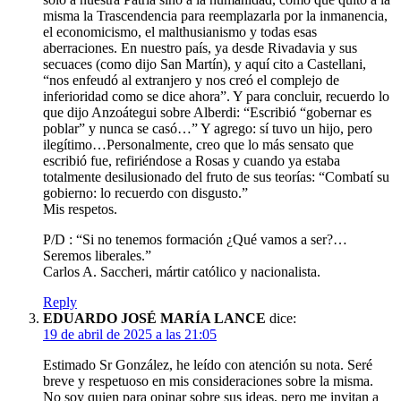
misma la Trascendencia para reemplazarla por la inmanencia,
el economicismo, el malthusianismo y todas esas
aberraciones. En nuestro país, ya desde Rivadavia y sus
secuaces (como dijo San Martín), y aquí cito a Castellani,
“nos enfeudó al extranjero y nos creó el complejo de
inferioridad como se dice ahora”. Y para concluir, recuerdo lo
que dijo Anzoátegui sobre Alberdi: “Escribió “gobernar es
poblar” y nunca se casó…” Y agrego: sí tuvo un hijo, pero
ilegítimo…Personalmente, creo que lo más sensato que
escribió fue, refiriéndose a Rosas y cuando ya estaba
totalmente desilusionado del fruto de sus teorías: “Combatí su
gobierno: lo recuerdo con disgusto.”
Mis respetos.
P/D : “Si no tenemos formación ¿Qué vamos a ser?…
Seremos liberales.”
Carlos A. Saccheri, mártir católico y nacionalista.
Reply
EDUARDO JOSÉ MARÍA LANCE
dice:
19 de abril de 2025 a las 21:05
Estimado Sr González, he leído con atención su nota. Seré
breve y respetuoso en mis consideraciones sobre la misma.
No soy quien para opinar sobre sus ideas, pero me invitan a