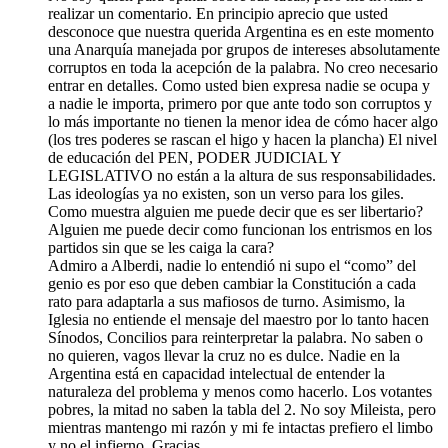
realizar un comentario. En principio aprecio que usted
desconoce que nuestra querida Argentina es en este momento
una Anarquía manejada por grupos de intereses absolutamente
corruptos en toda la acepción de la palabra. No creo necesario
entrar en detalles. Como usted bien expresa nadie se ocupa y
a nadie le importa, primero por que ante todo son corruptos y
lo más importante no tienen la menor idea de cómo hacer algo
(los tres poderes se rascan el higo y hacen la plancha) El nivel
de educación del PEN, PODER JUDICIAL Y
LEGISLATIVO no están a la altura de sus responsabilidades.
Las ideologías ya no existen, son un verso para los giles.
Como muestra alguien me puede decir que es ser libertario?
Alguien me puede decir como funcionan los entrismos en los
partidos sin que se les caiga la cara?
Admiro a Alberdi, nadie lo entendió ni supo el “como” del
genio es por eso que deben cambiar la Constitución a cada
rato para adaptarla a sus mafiosos de turno. Asimismo, la
Iglesia no entiende el mensaje del maestro por lo tanto hacen
Sínodos, Concilios para reinterpretar la palabra. No saben o
no quieren, vagos llevar la cruz no es dulce. Nadie en la
Argentina está en capacidad intelectual de entender la
naturaleza del problema y menos como hacerlo. Los votantes
pobres, la mitad no saben la tabla del 2. No soy Mileista, pero
mientras mantengo mi razón y mi fe intactas prefiero el limbo
y no el infierno. Gracias.