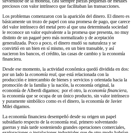
sirviéndose de la moneda, casi siempre piezas pequeñas de metales
preciosos con valor intrínseco que facilitaban las transacciones.
Los problemas comenzaron con la aparición del dinero. El dinero es
básicamente un trozo de papel con una promesa de pago, que carece
del valor intrínseco del metal pero al que una determinada sociedad
le reconoce un valor equivalente a la promesa que presenta, no muy
distinto de un pagaré pero más normalizado y de aceptación
generalizada. Poco a poco, el dinero mudó su naturaleza y se
convirtió en un bien en sí mismo, en un bien transable, y así
nacieron los bancos, el crédito, las casas de cambio y la economía
financiera.
Desde ese momento, la actividad económica quedó dividida en dos:
por un lado la
economía real
, que está relacionada con la
producción e intercambio de bienes y servicios y orientada hacia la
promoción de la familia y la nación, la economía original, la
economía de Alberdi digamos; por el otro, la
economía financiera
,
la economía que se ocupa de un único producto, sin valor intrínseco
y puramente simbólico como es el dinero, la economía de Javier
Milei digamos.
La economía financiera desempeñó desde su origen un papel
subsidiario respecto de la economía real, primero solventando
guerras y más tarde sosteniendo grandes operaciones comerciales,
exploraciones o instalaciones industriales que de otro modo habrían