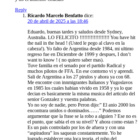
Reply
Ricardo Marcelo Benfatto
dice:
20 de abril de 2025 a las 18:46
Eduardo, buenas tardes y saludos desde Sydney,
Australia. LO FELICITO !!!!!!!!!!!!!!!!!!! You have hit
the nail in the head ! (Usted le pego al clavo en la
cabeza!). Yo falto de Argentina desde 1984, mi ultimo
regreso fue en Diciembre de 1999 y despues, I don’t
want to know ! ( no quiero saber mas).
Tuve familia en el senado por el partido Radical y
muchos pilotos de FFA. En ese contorno vi y aprendi.
Sali de Argentina a los 27 pirulos y ahora ya con 68.
Me encontre con innmigrantes Italianos y Yugoslavos
en 1985 los cuales habian vivido en 1958 y ya lo que
decian es basicamente la misma musica del articulo del
senior Gonzalez y vuestra palabras.
Yo no soy de nadie, pero Peron dijo:” El anio 2000 los
encontrara unidos o dominados……” Podemos
argumentar que la frase se la robo a alguien ? Ese no es
el punto, que sabia el en su nivel? Y ahora como estan ?
Es un pais controlado por los de afuera y con una
“aspiradora” los saquean constantemente. Yo he
logrado establecer una loca teoria, el robo del