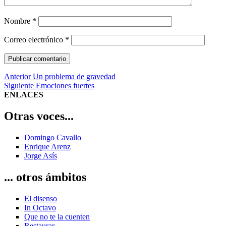
Nombre
*
Correo electrónico
*
Navegación
Entrada
Anterior
Un problema de gravedad
anterior:
Entrada
Siguiente
Emociones fuertes
de
siguiente:
ENLACES
entradas
Otras voces...
Domingo Cavallo
Enrique Arenz
Jorge Asís
... otros ámbitos
El disenso
In Octavo
Que no te la cuenten
Restaurar