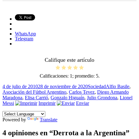
WhatsApp
Telegram
Califique este artículo
Calificaciones:
1
; promedio:
5
.
Publicado
Categorías
Etiquetas
4 de julio de 2010
28 de noviembre de 2020
Sociedad
Alfio Basile
,
el
Asociación del Fútbol Argentino
,
Carlos Tevez
,
Diego Armando
Maradona
,
Elisa Carrió
,
Gonzalo Higuaín
,
Julio Grondona
,
Lionel
Messi
Imprimir
Enviar
Powered by
Translate
4 opiniones en “Derrota a la Argentina”