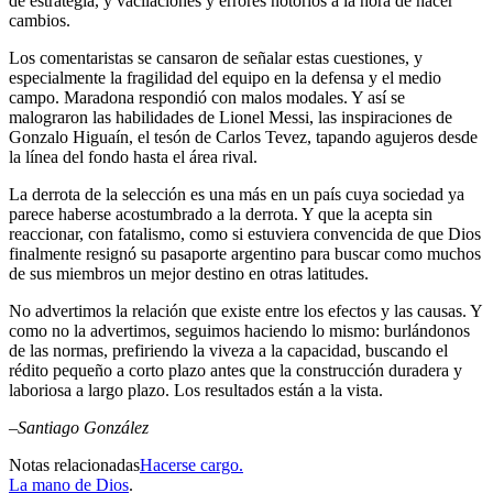
de estrategia, y vacilaciones y errores notorios a la hora de hacer
cambios.
Los comentaristas se cansaron de señalar estas cuestiones, y
especialmente la fragilidad del equipo en la defensa y el medio
campo. Maradona respondió con malos modales. Y así se
malograron las habilidades de Lionel Messi, las inspiraciones de
Gonzalo Higuaín, el tesón de Carlos Tevez, tapando agujeros desde
la línea del fondo hasta el área rival.
La derrota de la selección es una más en un país cuya sociedad ya
parece haberse acostumbrado a la derrota. Y que la acepta sin
reaccionar, con fatalismo, como si estuviera convencida de que Dios
finalmente resignó su pasaporte argentino para buscar como muchos
de sus miembros un mejor destino en otras latitudes.
No advertimos la relación que existe entre los efectos y las causas. Y
como no la advertimos, seguimos haciendo lo mismo: burlándonos
de las normas, prefiriendo la viveza a la capacidad, buscando el
rédito pequeño a corto plazo antes que la construcción duradera y
laboriosa a largo plazo. Los resultados están a la vista.
–Santiago González
Notas relacionadas
Hacerse cargo.
La mano de Dios
.