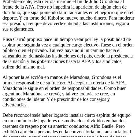
Probablemente, esta derrota marque el fin de Julio Grondona al
frente de la AFA. Pero no impedirá la aparición de algún clon de
don Julio, que siga poniendo la mirada antes en el negocio que en el
deporte. Y en torno del fútbol se mueve mucho dinero. Para moderar
esa presión, hay que devolverle entidad a las instituciones, vigor a
sus reglamentos.
Elisa Carrió propuso hace un tiempo vetar por ley la posibilidad de
aspirar por segunda vez a cualquier cargo electivo, fuese en el orden
público o en el privado. Tal vez haya aquí un camino hacia el
saneamiento: demasiadas instituciones del país, desde la presidencia
de la nación y las gobernaciones hasta la AFA y los sindicatos,
sufren del mismo mal.
Al poner la selección en manos de Maradona, Grondona es el
primer responsable de su fracaso. Al aceptar la oferta de la AFA,
Maradona le sigue en el orden de responsabilidades. Como buen
argentino, Maradona se creyó, y tal vez todavía se cree, en
condiciones de liderar. Y de prescindir de los consejos y
advertencias.
Debe reconocérsele haber logrado instalar cierto espíritu de equipo
en un conjunto de jugadores desmotivados, divididos en bandos,
carentes de respeto por su anterior conductor, Alfio Basile. Pero
exhibió caprichos personales en la convocatoria, una ausencia total