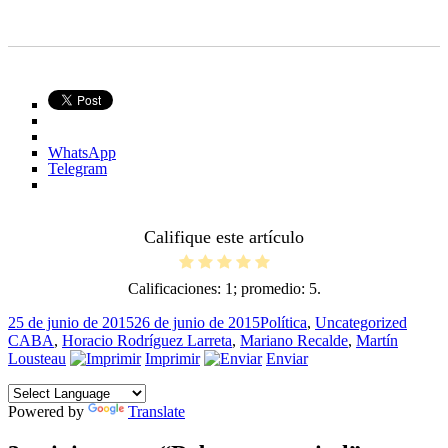
WhatsApp
Telegram
Califique este artículo
Calificaciones:
1
; promedio:
5
.
Publicado
Categorías
Etique
25 de junio de 2015
26 de junio de 2015
Política
,
Uncategorized
el
CABA
,
Horacio Rodríguez Larreta
,
Mariano Recalde
,
Martín
Lousteau
Imprimir
Enviar
Powered by
Translate