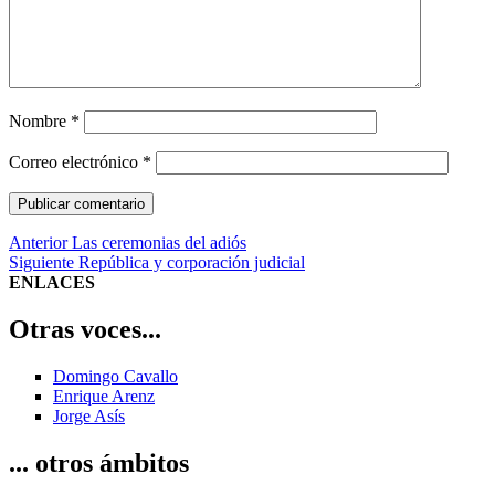
Nombre
*
Correo electrónico
*
Navegación
Entrada
Anterior
Las ceremonias del adiós
anterior:
Entrada
Siguiente
República y corporación judicial
de
siguiente:
ENLACES
entradas
Otras voces...
Domingo Cavallo
Enrique Arenz
Jorge Asís
... otros ámbitos