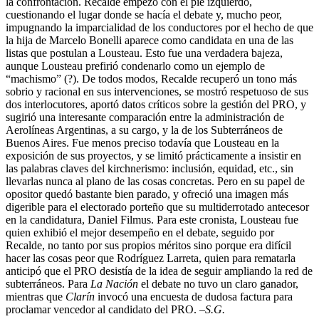
la confrontación. Recalde empezó con el pie izquierdo,
cuestionando el lugar donde se hacía el debate y, mucho peor,
impugnando la imparcialidad de los conductores por el hecho de que
la hija de Marcelo Bonelli aparece como candidata en una de las
listas que postulan a Lousteau. Esto fue una verdadera bajeza,
aunque Lousteau prefirió condenarlo como un ejemplo de
“machismo” (?). De todos modos, Recalde recuperó un tono más
sobrio y racional en sus intervenciones, se mostró respetuoso de sus
dos interlocutores, aportó datos críticos sobre la gestión del PRO, y
sugirió una interesante comparación entre la administración de
Aerolíneas Argentinas, a su cargo, y la de los Subterráneos de
Buenos Aires. Fue menos preciso todavía que Lousteau en la
exposición de sus proyectos, y se limitó prácticamente a insistir en
las palabras claves del kirchnerismo: inclusión, equidad, etc., sin
llevarlas nunca al plano de las cosas concretas. Pero en su papel de
opositor quedó bastante bien parado, y ofreció una imagen más
digerible para el electorado porteño que su multiderrotado antecesor
en la candidatura, Daniel Filmus. Para este cronista, Lousteau fue
quien exhibió el mejor desempeño en el debate, seguido por
Recalde, no tanto por sus propios méritos sino porque era difícil
hacer las cosas peor que Rodríguez Larreta, quien para rematarla
anticipó que el PRO desistía de la idea de seguir ampliando la red de
subterráneos. Para
La Nación
el debate no tuvo un claro ganador,
mientras que
Clarín
invocó una encuesta de dudosa factura para
proclamar vencedor al candidato del PRO.
–S.G.