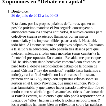
3 opiniones en “Debate en capital”
Diego
dice:
26 de junio de 2015 a las 09:08
Está claro, por las propias palabras de Larreta, que en un
posible próximo mandato el Pro seguiría construyendo
aliviadores para los arroyos entubados, 8 nuevos carriles para
colectivos (suena exagerado llamarlos por su marca
comercial), y los imprescindibles pasos a nivel. Hasta ahí,
todo bien. Al menos se trata de objetivos palpables. En cuanto
a la salud y la educación, sólo pedirán tres deseos para que
mejoren, mientras arrojan unas monedas (unas cuantas) a la
fuente del presupuesto. En cuanto a Recalde, me parece que
Ud. ha sido demasiado benévolo: comenzó con chicanas, se
pasó todo el debate escondiéndose debajo de la pollera de
mamá Cristina (“hay dos modelos”, repitió hasta hartarnos a
todos) y casi al final volvió con las chicanas a Lousteau,
primero con la 125 y luego con supuestas críticas sobre su
gestión en el Banco Provincia, que nunca enunció. Pero lo
más lamentable, y que parece haber pasado inadvertido, fue el
modo como se abrió de gambas ante las críticas al accionar de
la Policía Federal, aludiendo a que sólo podía responder por la
fuerza que “ellos” habían creado, la policía aeroportuaria. Y
los argentinos haríamos bien en reflexionar sobre las palabras