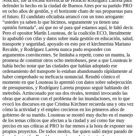
Noticias
, fue la escasa solvencia de Horacio Rodríguez Larreta para
defender lo hecho en la ciudad de Buenos Aires por su partido PRO
en ocho años de gestión, y el horizonte chato de sus propuestas para
el futuro. El candidato oficialista arrancó con un tono arrogante:
“ustedes ya saben lo que hicimos, seguramente ya tienen una
opinión formada”, así que no sé para qué estamos aquí, le faltó decir.
Pero el opositor Martín Lousteau, de la coalición ECO, literalmente
lo apabulló con cifas y datos sobre mala gestión en educación, salud,
transporte y seguridad, apoyado en esto por el kirchnerista Mariano
Recalde, y Rodríguez Larreta nunca pudo responder con
argumentos convincentes. Se limitaba a repetir, como un mantra, la
promesa de construir otros ocho metrobuses, pese a que Lousteau le
había hecho notar que las ciudades que habían adoptado ese
ordenamiento del transporte lo estaban abandonando rápidamente al
haber comprobado su ineficacia sustancial. Resultó cómico el
momento en que Lousteau lo apremió con datos sobre subejecución
de presupuestos, y Rodríguez Larreta propuso seguir hablando del
metrobús. Arrinconado por sus dos rivales, terminó invocando las
obras que acabaron con el problema de las inundaciones, en lo que
evocó los discursos en que Cristina Kirchner recuerda una y otra vez
cómo la actividad y el empleo crecieron en los primeros años de
gobierno de su marido. Lousteau se mostró muy ducho en el manejo
de los temas críticos que afectan a la ciudad y así como fue muy
preciso en sus críticas al PRO lo fue menos a la hora de exponer sus
propios proyectos. De todos modos, fue quien salió mejor parado de