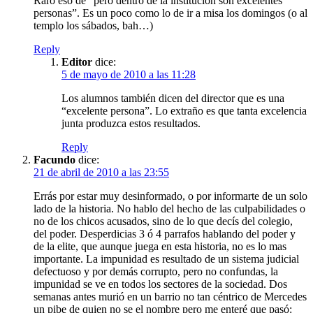
Raro eso de “pero dentro de la institución son excelentes
personas”. Es un poco como lo de ir a misa los domingos (o al
templo los sábados, bah…)
Reply
Editor
dice:
5 de mayo de 2010 a las 11:28
Los alumnos también dicen del director que es una
“excelente persona”. Lo extraño es que tanta excelencia
junta produzca estos resultados.
Reply
Facundo
dice:
21 de abril de 2010 a las 23:55
Errás por estar muy desinformado, o por informarte de un solo
lado de la historia. No hablo del hecho de las culpabilidades o
no de los chicos acusados, sino de lo que decís del colegio,
del poder. Desperdicias 3 ó 4 parrafos hablando del poder y
de la elite, que aunque juega en esta historia, no es lo mas
importante. La impunidad es resultado de un sistema judicial
defectuoso y por demás corrupto, pero no confundas, la
impunidad se ve en todos los sectores de la sociedad. Dos
semanas antes murió en un barrio no tan céntrico de Mercedes
un pibe de quien no se el nombre pero me enteré que pasó: