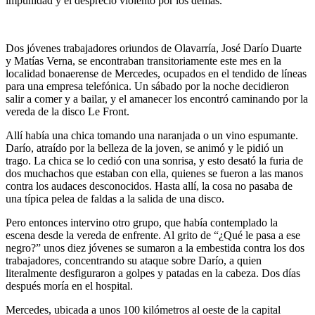
impunidad y el desprecio violento por los demás.
Dos jóvenes trabajadores oriundos de Olavarría, José Darío Duarte
y Matías Verna, se encontraban transitoriamente este mes en la
localidad bonaerense de Mercedes, ocupados en el tendido de líneas
para una empresa telefónica. Un sábado por la noche decidieron
salir a comer y a bailar, y el amanecer los encontró caminando por la
vereda de la disco Le Front.
Allí había una chica tomando una naranjada o un vino espumante.
Darío, atraído por la belleza de la joven, se animó y le pidió un
trago. La chica se lo cedió con una sonrisa, y esto desató la furia de
dos muchachos que estaban con ella, quienes se fueron a las manos
contra los audaces desconocidos. Hasta allí, la cosa no pasaba de
una típica pelea de faldas a la salida de una disco.
Pero entonces intervino otro grupo, que había contemplado la
escena desde la vereda de enfrente. Al grito de “¿Qué le pasa a ese
negro?” unos diez jóvenes se sumaron a la embestida contra los dos
trabajadores, concentrando su ataque sobre Darío, a quien
literalmente desfiguraron a golpes y patadas en la cabeza. Dos días
después moría en el hospital.
Mercedes, ubicada a unos 100 kilómetros al oeste de la capital