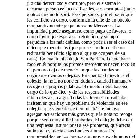
judicial defectuoso y corrupto, pero el sistema lo
encarnan personas: jueces, fiscales, etc. corruptos (junto
a otros que no lo son). Esas personas, por el poder que
les confiere su cargo, conforman la elite de un pueblo
comparativamente pequeño como Mercedes. La
impunidad puede asegurarse como pago de favores, o
como favor que espera ser retribuído, y siempre
perjudica a los más débiles, como podría ser el caso del
chico que mencionás (que por ser un don nadie no
redituaría beneficio alguno al que se ocupara de su
caso). En cuanto al colegio San Patricio, la nota hace
foco en él porque los propios mercedinos hacen foco en
él, pero no deja de mencionar que las bandas se
originan en varios colegios. En cuanto al director del
colegio, la nota no pone en duda su calidad humana y
recoge sus propias palabras: el director debe hacerse
cargo de lo que dice, y de las responsabilidades
inherentes a su cargo. Todas las fuentes consultadas
insisten en que hay un problema de violencia en ese
colegio, que viene desde tiempo atrás, e incluso
agregan acusaciones más graves que la nota no recoge
porque sería muy difícil probarlas. El colegio debe dar
una respuesta institucional a ese problema, que afecta
su imagen y afecta a sus buenos alumnos. Es
comprensible que los buenos alumnos y ex alumnos del