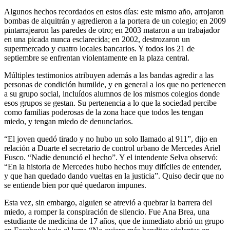
Algunos hechos recordados en estos días: este mismo año, arrojaron
bombas de alquitrán y agredieron a la portera de un colegio; en 2009
pintarrajearon las paredes de otro; en 2003 mataron a un trabajador
en una picada nunca esclarecida; en 2002, destrozaron un
supermercado y cuatro locales bancarios. Y todos los 21 de
septiembre se enfrentan violentamente en la plaza central.
Múltiples testimonios atribuyen además a las bandas agredir a las
personas de condición humilde, y en general a los que no pertenecen
a su grupo social, incluídos alumnos de los mismos colegios donde
esos grupos se gestan. Su pertenencia a lo que la sociedad percibe
como familias poderosas de la zona hace que todos les tengan
miedo, y tengan miedo de denunciarlos.
“El joven quedó tirado y no hubo un solo llamado al 911”, dijo en
relación a Duarte el secretario de control urbano de Mercedes Ariel
Fusco. “Nadie denunció el hecho”. Y el intendente Selva observó:
“En la historia de Mercedes hubo hechos muy difíciles de entender,
y que han quedado dando vueltas en la justicia”. Quiso decir que no
se entiende bien por qué quedaron impunes.
Esta vez, sin embargo, alguien se atrevió a quebrar la barrera del
miedo, a romper la conspiración de silencio. Fue Ana Brea, una
estudiante de medicina de 17 años, que de inmediato abrió un grupo