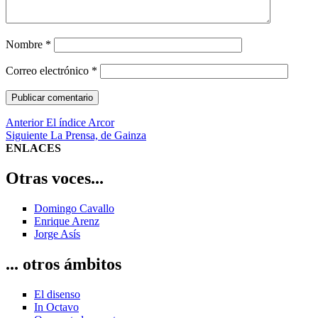
Nombre
*
Correo electrónico
*
Navegación
Entrada
Anterior
El índice Arcor
anterior:
Entrada
Siguiente
La Prensa, de Gainza
de
siguiente:
ENLACES
entradas
Otras voces...
Domingo Cavallo
Enrique Arenz
Jorge Asís
... otros ámbitos
El disenso
In Octavo