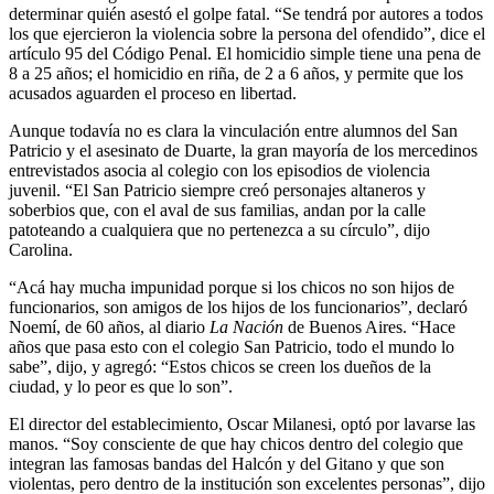
determinar quién asestó el golpe fatal. “Se tendrá por autores a todos
los que ejercieron la violencia sobre la persona del ofendido”, dice el
artículo 95 del Código Penal. El homicidio simple tiene una pena de
8 a 25 años; el homicidio en riña, de 2 a 6 años, y permite que los
acusados aguarden el proceso en libertad.
Aunque todavía no es clara la vinculación entre alumnos del San
Patricio y el asesinato de Duarte, la gran mayoría de los mercedinos
entrevistados asocia al colegio con los episodios de violencia
juvenil. “El San Patricio siempre creó personajes altaneros y
soberbios que, con el aval de sus familias, andan por la calle
patoteando a cualquiera que no pertenezca a su círculo”, dijo
Carolina.
“Acá hay mucha impunidad porque si los chicos no son hijos de
funcionarios, son amigos de los hijos de los funcionarios”, declaró
Noemí, de 60 años, al diario
La Nación
de Buenos Aires. “Hace
años que pasa esto con el colegio San Patricio, todo el mundo lo
sabe”, dijo, y agregó: “Estos chicos se creen los dueños de la
ciudad, y lo peor es que lo son”.
El director del establecimiento, Oscar Milanesi, optó por lavarse las
manos. “Soy consciente de que hay chicos dentro del colegio que
integran las famosas bandas del Halcón y del Gitano y que son
violentas, pero dentro de la institución son excelentes personas”, dijo