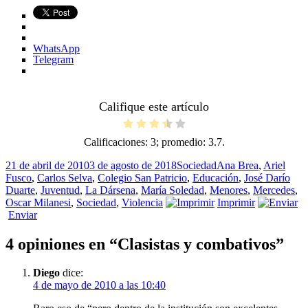
WhatsApp
Telegram
Califique este artículo
Calificaciones:
3
; promedio:
3.7
.
Publicado
Categorías
Etiquetas
21 de abril de 2010
3 de agosto de 2018
Sociedad
Ana Brea
,
Ariel
el
Fusco
,
Carlos Selva
,
Colegio San Patricio
,
Educación
,
José Darío
Duarte
,
Juventud
,
La Dársena
,
María Soledad
,
Menores
,
Mercedes
,
Oscar Milanesi
,
Sociedad
,
Violencia
Imprimir
Enviar
4 opiniones en “Clasistas y combativos”
Diego
dice:
4 de mayo de 2010 a las 10:40