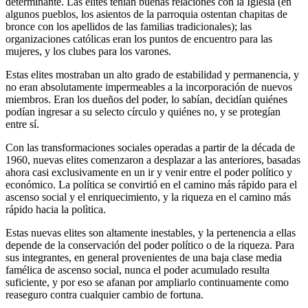
determinante. Las elites tenían buenas relaciones con la Iglesia (en
algunos pueblos, los asientos de la parroquia ostentan chapitas de
bronce con los apellidos de las familias tradicionales); las
organizaciones católicas eran los puntos de encuentro para las
mujeres, y los clubes para los varones.
Estas elites mostraban un alto grado de estabilidad y permanencia, y
no eran absolutamente impermeables a la incorporación de nuevos
miembros. Eran los dueños del poder, lo sabían, decidían quiénes
podían ingresar a su selecto círculo y quiénes no, y se protegían
entre sí.
Con las transformaciones sociales operadas a partir de la década de
1960, nuevas elites comenzaron a desplazar a las anteriores, basadas
ahora casi exclusivamente en un ir y venir entre el poder político y
económico. La política se convirtió en el camino más rápido para el
ascenso social y el enriquecimiento, y la riqueza en el camino más
rápido hacia la polìtica.
Estas nuevas elites son altamente inestables, y la pertenencia a ellas
depende de la conservación del poder político o de la riqueza. Para
sus integrantes, en general provenientes de una baja clase media
famélica de ascenso social, nunca el poder acumulado resulta
suficiente, y por eso se afanan por ampliarlo continuamente como
reaseguro contra cualquier cambio de fortuna.