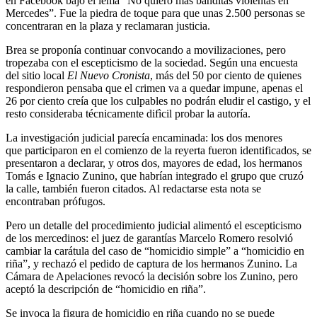
en Facebook bajo el lema “No quiero más banditas violentas en
Mercedes”. Fue la piedra de toque para que unas 2.500 personas se
concentraran en la plaza y reclamaran justicia.
Brea se proponía continuar convocando a movilizaciones, pero
tropezaba con el escepticismo de la sociedad. Según una encuesta
del sitio local
El Nuevo Cronista
, más del 50 por ciento de quienes
respondieron pensaba que el crimen va a quedar impune, apenas el
26 por ciento creía que los culpables no podrán eludir el castigo, y el
resto consideraba técnicamente difìcil probar la autoría.
La investigación judicial parecía encaminada: los dos menores
que participaron en el comienzo de la reyerta fueron identificados, se
presentaron a declarar, y otros dos, mayores de edad, los hermanos
Tomás e Ignacio Zunino, que habrían integrado el grupo que cruzó
la calle, también fueron citados. Al redactarse esta nota se
encontraban prófugos.
Pero un detalle del procedimiento judicial alimentó el escepticismo
de los mercedinos: el juez de garantías Marcelo Romero resolvió
cambiar la carátula del caso de “homicidio simple” a “homicidio en
riña”, y rechazó el pedido de captura de los hermanos Zunino. La
Cámara de Apelaciones revocó la decisión sobre los Zunino, pero
aceptó la descripción de “homicidio en riña”.
Se invoca la figura de homicidio en riña cuando no se puede