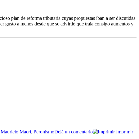
icioso plan de reforma tributaria cuyas propuestas iban a ser discutidas
ner gusto a menos desde que se advirtió que traía consigo aumentos y
en
,
Mauricio Macri
,
Peronismo
Dejá un comentario
Imprimir
El