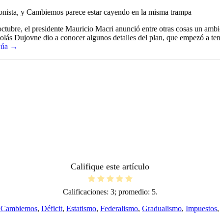
eronista, y Cambiemos parece estar cayendo en la misma trampa
de octubre, el presidente Mauricio Macri anunció entre otras cosas un amb
icolás Dujovne dio a conocer algunos detalles del plan, que empezó a te
núa →
Califique este artículo
Calificaciones:
3
; promedio:
5
.
Etiquetas
a
Cambiemos
,
Déficit
,
Estatismo
,
Federalismo
,
Gradualismo
,
Impuestos