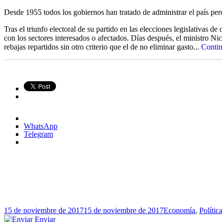
Desde 1955 todos los gobiernos han tratado de administrar el país p
Tras el triunfo electoral de su partido en las elecciones legislativas 
con los sectores interesados o afectados. Días después, el ministro N
rebajas repartidos sin otro criterio que el de no eliminar gasto...
Conti
WhatsApp
Telegram
Publicado
Categorías
15 de noviembre de 2017
15 de noviembre de 2017
Economía
,
Polític
el
Enviar