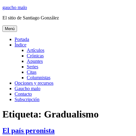
Ir
gaucho malo
al
El sitio de Santiago González
contenido
Menú
Portada
Índice
Artículos
Crónicas
Apuntes
Series
Citas
Columnistas
Opciones y recursos
Gaucho malo
Contacto
Subscripción
Etiqueta:
Gradualismo
El país peronista