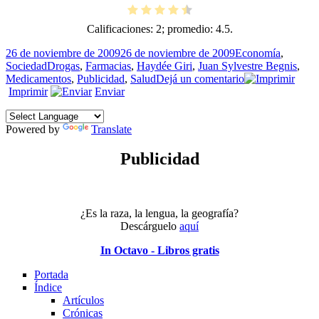
Calificaciones:
2
; promedio:
4.5
.
Publicado
Categorías
26 de noviembre de 2009
26 de noviembre de 2009
Economía
,
el
Etiquetas
Sociedad
Drogas
,
Farmacias
,
Haydée Giri
,
Juan Sylvestre Begnis
,
en
Medicamentos
,
Publicidad
,
Salud
Dejá un comentario
Una
Imprimir
Enviar
gragea
de
Powered by
Translate
sentido
común
Publicidad
¿Es la raza, la lengua, la geografía?
Descárguelo
aquí
In Octavo - Libros gratis
Portada
Índice
Artículos
Crónicas