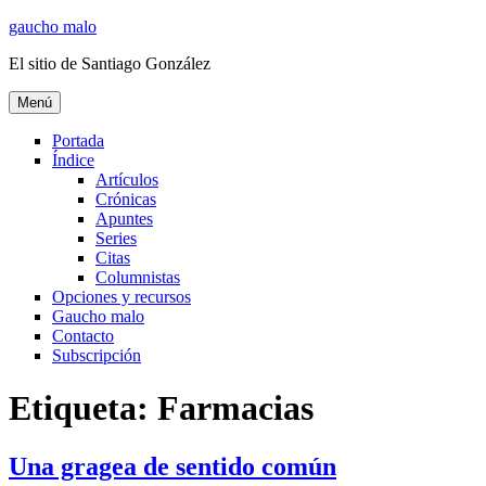
Ir
gaucho malo
al
El sitio de Santiago González
contenido
Menú
Portada
Índice
Artículos
Crónicas
Apuntes
Series
Citas
Columnistas
Opciones y recursos
Gaucho malo
Contacto
Subscripción
Etiqueta:
Farmacias
Una gragea de sentido común