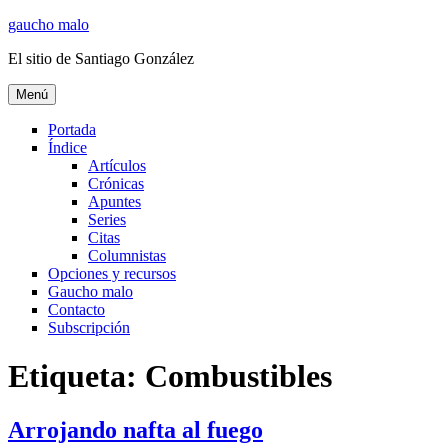
Ir
gaucho malo
al
El sitio de Santiago González
contenido
Menú
Portada
Índice
Artículos
Crónicas
Apuntes
Series
Citas
Columnistas
Opciones y recursos
Gaucho malo
Contacto
Subscripción
Etiqueta:
Combustibles
Arrojando nafta al fuego