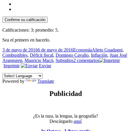
Confirme su calificación
Calificaciones:
3
; promedio:
5
.
Sea el primero en hacerlo.
Publicado
Categorías
Etiquetas
3 de mayo de 2016
6 de mayo de 2016
Economía
Alieto Guadagni
,
el
Combustibles
,
Déficit fiscal
,
Domingo Cavallo
,
Inflación
,
Juan José
en
Aranguren
,
Mauricio Macri
,
Subsidios
2 comentarios
Arrojando
Imprimir
Enviar
nafta
al
Powered by
Translate
fuego
Publicidad
¿Es la raza, la lengua, la geografía?
Descárguelo
aquí