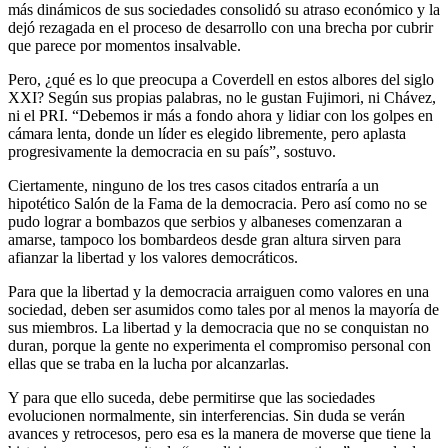
más dinámicos de sus sociedades consolidó su atraso económico y la
dejó rezagada en el proceso de desarrollo con una brecha por cubrir
que parece por momentos insalvable.
Pero, ¿qué es lo que preocupa a Coverdell en estos albores del siglo
XXI? Según sus propias palabras, no le gustan Fujimori, ni Chávez,
ni el PRI. “Debemos ir más a fondo ahora y lidiar con los golpes en
cámara lenta, donde un líder es elegido libremente, pero aplasta
progresivamente la democracia en su país”, sostuvo.
Ciertamente, ninguno de los tres casos citados entraría a un
hipotético Salón de la Fama de la democracia. Pero así como no se
pudo lograr a bombazos que serbios y albaneses comenzaran a
amarse, tampoco los bombardeos desde gran altura sirven para
afianzar la libertad y los valores democráticos.
Para que la libertad y la democracia arraiguen como valores en una
sociedad, deben ser asumidos como tales por al menos la mayoría de
sus miembros. La libertad y la democracia que no se conquistan no
duran, porque la gente no experimenta el compromiso personal con
ellas que se traba en la lucha por alcanzarlas.
Y para que ello suceda, debe permitirse que las sociedades
evolucionen normalmente, sin interferencias. Sin duda se verán
avances y retrocesos, pero esa es la manera de moverse que tiene la