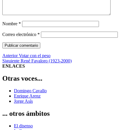
Nombre
*
Correo electrónico
*
Navegación
Entrada
Anterior
Votar con el peso
anterior:
Entrada
Siguiente
René Favaloro (1923-2000)
de
siguiente:
ENLACES
entradas
Otras voces...
Domingo Cavallo
Enrique Arenz
Jorge Asís
... otros ámbitos
El disenso