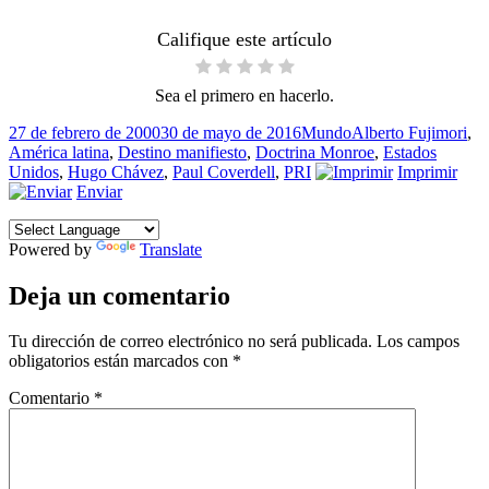
Califique este artículo
Sea el primero en hacerlo.
Publicado
Categorías
Etiquetas
27 de febrero de 2000
30 de mayo de 2016
Mundo
Alberto Fujimori
,
el
América latina
,
Destino manifiesto
,
Doctrina Monroe
,
Estados
Unidos
,
Hugo Chávez
,
Paul Coverdell
,
PRI
Imprimir
Enviar
Powered by
Translate
Deja un comentario
Tu dirección de correo electrónico no será publicada.
Los campos
obligatorios están marcados con
*
Comentario
*