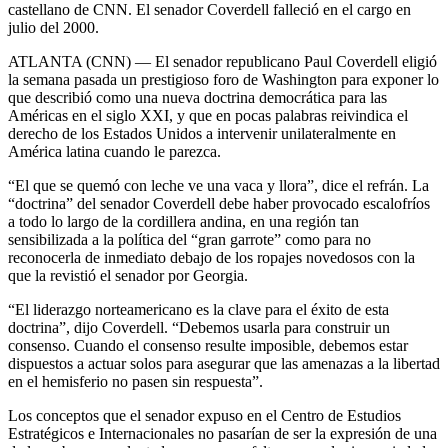
castellano de CNN. El senador Coverdell falleció en el cargo en
julio del 2000.
ATLANTA (CNN) — El senador republicano Paul Coverdell eligió
la semana pasada un prestigioso foro de Washington para exponer lo
que describió como una nueva doctrina democrática para las
Américas en el siglo XXI, y que en pocas palabras reivindica el
derecho de los Estados Unidos a intervenir unilateralmente en
América latina cuando le parezca.
“El que se quemó con leche ve una vaca y llora”, dice el refrán. La
“doctrina” del senador Coverdell debe haber provocado escalofríos
a todo lo largo de la cordillera andina, en una región tan
sensibilizada a la política del “gran garrote” como para no
reconocerla de inmediato debajo de los ropajes novedosos con la
que la revistió el senador por Georgia.
“El liderazgo norteamericano es la clave para el éxito de esta
doctrina”, dijo Coverdell. “Debemos usarla para construir un
consenso. Cuando el consenso resulte imposible, debemos estar
dispuestos a actuar solos para asegurar que las amenazas a la libertad
en el hemisferio no pasen sin respuesta”.
Los conceptos que el senador expuso en el Centro de Estudios
Estratégicos e Internacionales no pasarían de ser la expresión de una