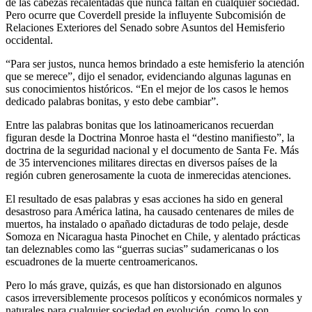
de las cabezas recalentadas que nunca faltan en cualquier sociedad.
Pero ocurre que Coverdell preside la influyente Subcomisión de
Relaciones Exteriores del Senado sobre Asuntos del Hemisferio
occidental.
“Para ser justos, nunca hemos brindado a este hemisferio la atención
que se merece”, dijo el senador, evidenciando algunas lagunas en
sus conocimientos históricos. “En el mejor de los casos le hemos
dedicado palabras bonitas, y esto debe cambiar”.
Entre las palabras bonitas que los latinoamericanos recuerdan
figuran desde la Doctrina Monroe hasta el “destino manifiesto”, la
doctrina de la seguridad nacional y el documento de Santa Fe. Más
de 35 intervenciones militares directas en diversos países de la
región cubren generosamente la cuota de inmerecidas atenciones.
El resultado de esas palabras y esas acciones ha sido en general
desastroso para América latina, ha causado centenares de miles de
muertos, ha instalado o apañado dictaduras de todo pelaje, desde
Somoza en Nicaragua hasta Pinochet en Chile, y alentado prácticas
tan deleznables como las “guerras sucias” sudamericanas o los
escuadrones de la muerte centroamericanos.
Pero lo más grave, quizás, es que han distorsionado en algunos
casos irreversiblemente procesos políticos y económicos normales y
naturales para cualquier sociedad en evolución, como lo son