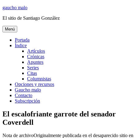
Ir
gaucho malo
al
El sitio de Santiago González
contenido
Menú
Portada
Índice
Artículos
Crónicas
Apuntes
Series
Citas
Columnistas
Opciones y recursos
Gaucho malo
Contacto
Subscripción
El escalofriante garrote del senador
Coverdell
Nota de archivo
Originalmente publicada en el desaparecido sitio en