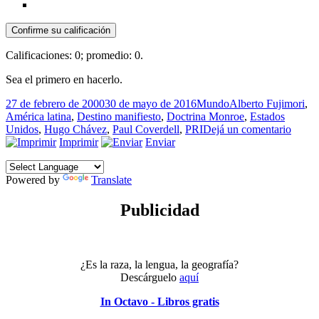
Confirme su calificación
Calificaciones:
0
; promedio:
0
.
Sea el primero en hacerlo.
Publicado
Categorías
Etiquetas
27 de febrero de 2000
30 de mayo de 2016
Mundo
Alberto Fujimori
,
el
América latina
,
Destino manifiesto
,
Doctrina Monroe
,
Estados
en
Unidos
,
Hugo Chávez
,
Paul Coverdell
,
PRI
Dejá un comentario
El
Imprimir
Enviar
escalo
garrot
Powered by
Translate
del
senad
Cover
Publicidad
¿Es la raza, la lengua, la geografía?
Descárguelo
aquí
In Octavo - Libros gratis