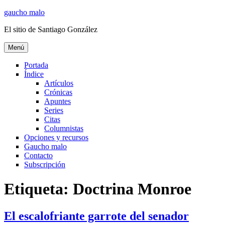
Ir
gaucho malo
al
El sitio de Santiago González
contenido
Menú
Portada
Índice
Artículos
Crónicas
Apuntes
Series
Citas
Columnistas
Opciones y recursos
Gaucho malo
Contacto
Subscripción
Etiqueta:
Doctrina Monroe
El escalofriante garrote del senador