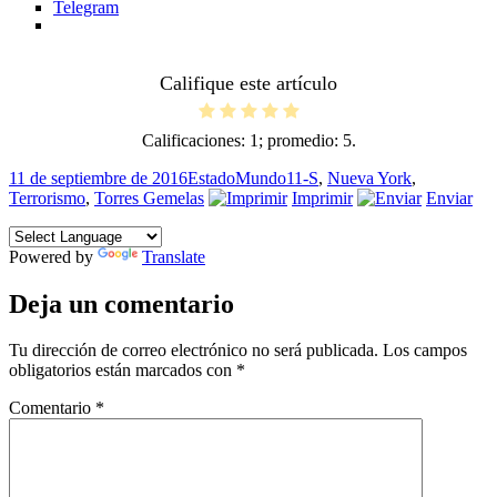
Telegram
Califique este artículo
Calificaciones:
1
; promedio:
5
.
Publicado
Formato
Categorías
Etiquetas
11 de septiembre de 2016
Estado
Mundo
11-S
,
Nueva York
,
el
Terrorismo
,
Torres Gemelas
Imprimir
Enviar
Powered by
Translate
Deja un comentario
Tu dirección de correo electrónico no será publicada.
Los campos
obligatorios están marcados con
*
Comentario
*