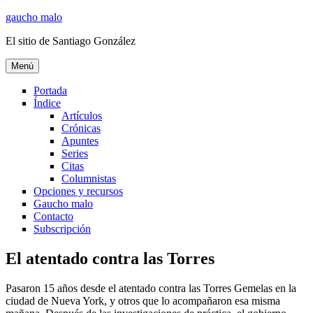
Ir
gaucho malo
al
El sitio de Santiago González
contenido
Menú
Portada
Índice
Artículos
Crónicas
Apuntes
Series
Citas
Columnistas
Opciones y recursos
Gaucho malo
Contacto
Subscripción
El atentado contra las Torres
Pasaron 15 años desde el atentado contra las Torres Gemelas en la
ciudad de Nueva York, y otros que lo acompañaron esa misma