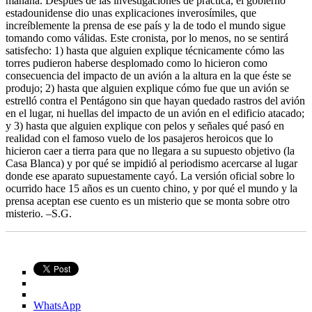
mañana. Después de las investigaciones de práctica, el gobierno
estadounidense dio unas explicaciones inverosímiles, que
increíblemente la prensa de ese país y la de todo el mundo sigue
tomando como válidas. Este cronista, por lo menos, no se sentirá
satisfecho: 1) hasta que alguien explique técnicamente cómo las
torres pudieron haberse desplomado como lo hicieron como
consecuencia del impacto de un avión a la altura en la que éste se
produjo; 2) hasta que alguien explique cómo fue que un avión se
estrelló contra el Pentágono sin que hayan quedado rastros del avión
en el lugar, ni huellas del impacto de un avión en el edificio atacado;
y 3) hasta que alguien explique con pelos y señales qué pasó en
realidad con el famoso vuelo de los pasajeros heroicos que lo
hicieron caer a tierra para que no llegara a su supuesto objetivo (la
Casa Blanca) y por qué se impidió al periodismo acercarse al lugar
donde ese aparato supuestamente cayó. La versión oficial sobre lo
ocurrido hace 15 años es un cuento chino, y por qué el mundo y la
prensa aceptan ese cuento es un misterio que se monta sobre otro
misterio. –S.G.
WhatsApp