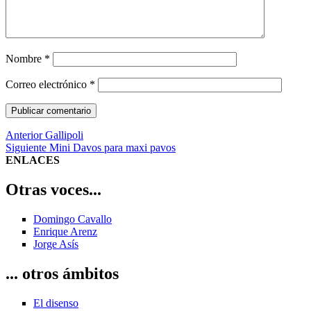
Nombre
*
Correo electrónico
*
Navegación
Entrada
Anterior
Gallipoli
anterior:
Entrada
Siguiente
Mini Davos para maxi pavos
de
siguiente:
ENLACES
entradas
Otras voces...
Domingo Cavallo
Enrique Arenz
Jorge Asís
... otros ámbitos
El disenso