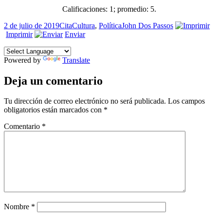
Calificaciones:
1
; promedio:
5
.
Publicado
Formato
Categorías
Etiquetas
2 de julio de 2019
Cita
Cultura
,
Política
John Dos Passos
el
Imprimir
Enviar
Powered by
Translate
Deja un comentario
Tu dirección de correo electrónico no será publicada.
Los campos
obligatorios están marcados con
*
Comentario
*
Nombre
*