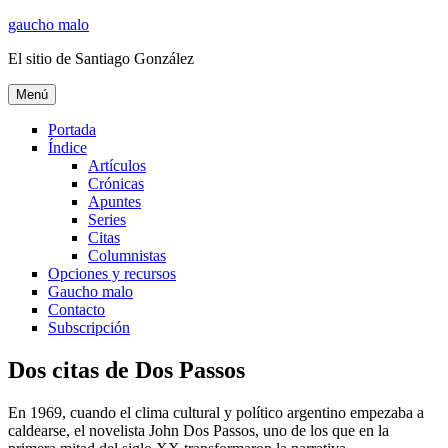
Ir
gaucho malo
al
El sitio de Santiago González
contenido
Menú
Portada
Índice
Artículos
Crónicas
Apuntes
Series
Citas
Columnistas
Opciones y recursos
Gaucho malo
Contacto
Subscripción
Dos citas de Dos Passos
En 1969, cuando el clima cultural y político argentino empezaba a
caldearse, el novelista John Dos Passos, uno de los que en la