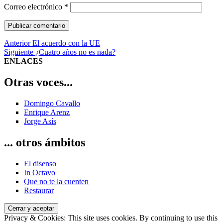
Correo electrónico
*
Navegación
Entrada
Anterior
El acuerdo con la UE
anterior:
Entrada
Siguiente
¿Cuatro años no es nada?
de
siguiente:
ENLACES
entradas
Otras voces...
Domingo Cavallo
Enrique Arenz
Jorge Asís
... otros ámbitos
El disenso
In Octavo
Que no te la cuenten
Restaurar
Privacy & Cookies: This site uses cookies. By continuing to use this