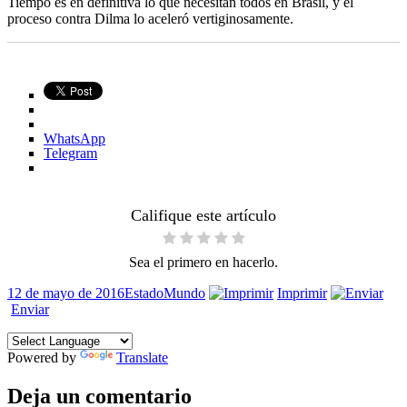
Tiempo es en definitiva lo que necesitan todos en Brasil, y el
proceso contra Dilma lo aceleró vertiginosamente.
WhatsApp
Telegram
Califique este artículo
Sea el primero en hacerlo.
Publicado
Formato
Categorías
12 de mayo de 2016
Estado
Mundo
Imprimir
el
Enviar
Powered by
Translate
Deja un comentario