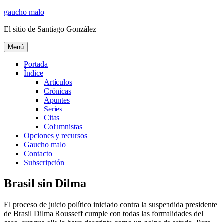
Ir
gaucho malo
al
El sitio de Santiago González
contenido
Menú
Portada
Índice
Artículos
Crónicas
Apuntes
Series
Citas
Columnistas
Opciones y recursos
Gaucho malo
Contacto
Subscripción
Brasil sin Dilma
El proceso de juicio político iniciado contra la suspendida presidente
de Brasil Dilma Rousseff cumple con todas las formalidades del