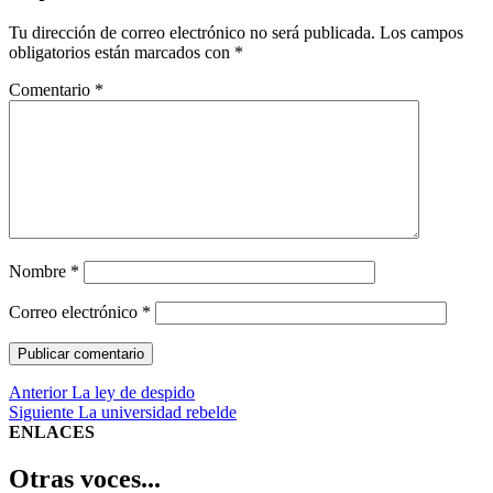
Tu dirección de correo electrónico no será publicada.
Los campos
obligatorios están marcados con
*
Comentario
*
Nombre
*
Correo electrónico
*
Navegación
Entrada
Anterior
La ley de despido
anterior:
Entrada
Siguiente
La universidad rebelde
de
siguiente:
ENLACES
entradas
Otras voces...