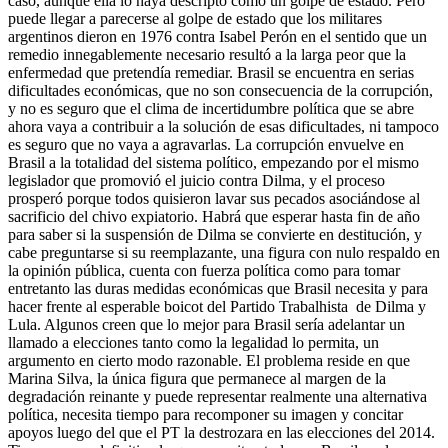
caso, aunque ella lo haya descripto como un golpe de estado. Pero
puede llegar a parecerse al golpe de estado que los militares
argentinos dieron en 1976 contra Isabel Perón en el sentido que un
remedio innegablemente necesario resultó a la larga peor que la
enfermedad que pretendía remediar. Brasil se encuentra en serias
dificultades económicas, que no son consecuencia de la corrupción,
y no es seguro que el clima de incertidumbre política que se abre
ahora vaya a contribuir a la solución de esas dificultades, ni tampoco
es seguro que no vaya a agravarlas. La corrupción envuelve en
Brasil a la totalidad del sistema político, empezando por el mismo
legislador que promovió el juicio contra Dilma, y el proceso
prosperó porque todos quisieron lavar sus pecados asociándose al
sacrificio del chivo expiatorio. Habrá que esperar hasta fin de año
para saber si la suspensión de Dilma se convierte en destitución, y
cabe preguntarse si su reemplazante, una figura con nulo respaldo en
la opinión pública, cuenta con fuerza política como para tomar
entretanto las duras medidas económicas que Brasil necesita y para
hacer frente al esperable boicot del Partido Trabalhista de Dilma y
Lula. Algunos creen que lo mejor para Brasil sería adelantar un
llamado a elecciones tanto como la legalidad lo permita, un
argumento en cierto modo razonable. El problema reside en que
Marina Silva, la única figura que permanece al margen de la
degradación reinante y puede representar realmente una alternativa
política, necesita tiempo para recomponer su imagen y concitar
apoyos luego del que el PT la destrozara en las elecciones del 2014.