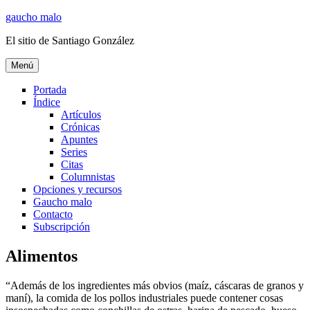
Ir
gaucho malo
al
El sitio de Santiago González
contenido
Menú
Portada
Índice
Artículos
Crónicas
Apuntes
Series
Citas
Columnistas
Opciones y recursos
Gaucho malo
Contacto
Subscripción
Alimentos
“Además de los ingredientes más obvios (maíz, cáscaras de granos y
maní), la comida de los pollos industriales puede contener cosas