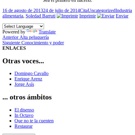
Sea el primero en hacerlo.
Publicado
Formato
Categorías
Etiquetas
16 de agosto de 2013
24 de julio de 2014
Cita
Uncategorized
Industria
el
alimentaria
,
Soledad Barruti
Imprimir
Enviar
Powered by
Translate
Navegación
Entrada
Anterior
Alta peluquería
anterior:
Entrada
Siguiente
Conocimiento y poder
de
siguiente:
ENLACES
entradas
Otras voces...
Domingo Cavallo
Enrique Arenz
Jorge Asís
... otros ámbitos
El disenso
In Octavo
Que no te la cuenten
Restaurar