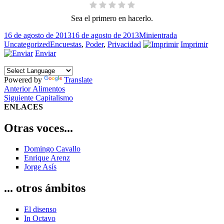
Sea el primero en hacerlo.
Publicado
Formato
Categorías
16 de agosto de 2013
16 de agosto de 2013
Minientrada
el
Etiquetas
Uncategorized
Encuestas
,
Poder
,
Privacidad
Imprimir
Enviar
Powered by
Translate
Navegación
Entrada
Anterior
Alimentos
anterior:
Entrada
Siguiente
Capitalismo
de
siguiente:
ENLACES
entradas
Otras voces...
Domingo Cavallo
Enrique Arenz
Jorge Asís
... otros ámbitos
El disenso
In Octavo