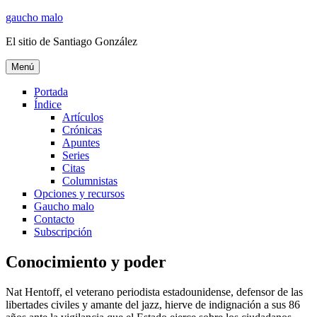
Ir
gaucho malo
al
El sitio de Santiago González
contenido
Menú
Portada
Índice
Artículos
Crónicas
Apuntes
Series
Citas
Columnistas
Opciones y recursos
Gaucho malo
Contacto
Subscripción
Conocimiento y poder
Nat Hentoff, el veterano periodista estadounidense, defensor de las
libertades civiles y amante del jazz, hierve de indignación a sus 86