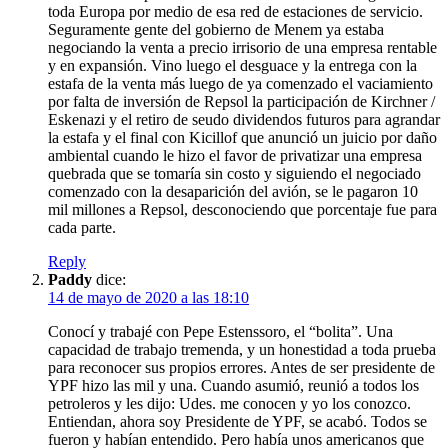
toda Europa por medio de esa red de estaciones de servicio.
Seguramente gente del gobierno de Menem ya estaba
negociando la venta a precio irrisorio de una empresa rentable
y en expansión. Vino luego el desguace y la entrega con la
estafa de la venta más luego de ya comenzado el vaciamiento
por falta de inversión de Repsol la participación de Kirchner /
Eskenazi y el retiro de seudo dividendos futuros para agrandar
la estafa y el final con Kicillof que anunció un juicio por daño
ambiental cuando le hizo el favor de privatizar una empresa
quebrada que se tomaría sin costo y siguiendo el negociado
comenzado con la desaparición del avión, se le pagaron 10
mil millones a Repsol, desconociendo que porcentaje fue para
cada parte.
Reply
Paddy
dice:
14 de mayo de 2020 a las 18:10
Conocí y trabajé con Pepe Estenssoro, el “bolita”. Una
capacidad de trabajo tremenda, y un honestidad a toda prueba
para reconocer sus propios errores. Antes de ser presidente de
YPF hizo las mil y una. Cuando asumió, reunió a todos los
petroleros y les dijo: Udes. me conocen y yo los conozco.
Entiendan, ahora soy Presidente de YPF, se acabó. Todos se
fueron y habían entendido. Pero había unos americanos que