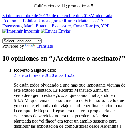
Calificaciones:
11
; promedio:
4.5
.
Publicado
Formato
Categorí
30 de noviembre de 2013
2 de diciembre de 2013
Minientrada
el
Etiquetas
Economía
,
Política
,
Uncategorized
Enrico Mattei
,
José A.
Estenssoro
,
María Eugenia Estenssoro
,
Omar Torrijos
,
YPF
Imprimir
Enviar
Powered by
Translate
10 opiniones en “¿Accidente o asesinato?”
Roberto Salgado
dice:
21 de octubre de 2020 a las 16:22
Se están todos olvidando a una más que importante víctima de
este exitoso atentado. Es Ricardo Mansueto Zinn, un
verdadero genio estratégico, al que conocí trabajando en
S.I.A.M. que tenía el asesoramiento de Estenssoro. De lo que
yo escuché, el motivo del viaje era obtener financiación para
la compra de Repsol. Repsol era una gran propietaria de
estaciones de servicio, no era una petrolera. y la idea
planteada por “el flaco” era tener un amplio sustento para
distribuir las exportación de combustibles desde Argentina a