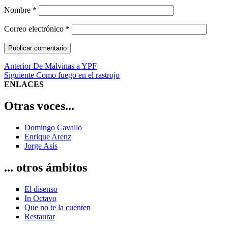
Nombre
*
Correo electrónico
*
Navegación
Entrada
Anterior
De Malvinas a YPF
anterior:
Entrada
Siguiente
Como fuego en el rastrojo
de
siguiente:
ENLACES
entradas
Otras voces...
Domingo Cavallo
Enrique Arenz
Jorge Asís
... otros ámbitos
El disenso
In Octavo
Que no te la cuenten
Restaurar