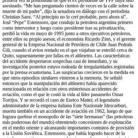
primera vez la posibilidad de que el ex presidente de YPF haya sido
asesinado. “Me han preguntado cientos de veces en la calle sobre la
muerte de mi padre”, dijo la senadora en diálogo con el periodista
Christian Sanz. “Al principio no lo creí probable, pero ahora sí”.
José “Pepe” Estenssoro, que condujo la petrolera argentina primero
como interventor y luego como presidente tras su privatización,
perdió la vida en mayo de 1995 junto a otros ejecutivos petroleros,
entre ellos su propio asesor, el economista Ricardo Zinn, y el gerente
general de la Empresa Nacional de Petróleos de Chile Juan Pedrals
Gili, cuando el avion rentado en el que viajaban se estrelló cerca de
Quito, supuestamente por fallas en el altímetro. Las características
del accidente despertaron sospechas casi de inmediato, y su
investigación posterior estuvo rodeada de irregularidades registradas
por la prensa ecuatoriana. Las suspicacias crecieron en la medida en
que otros episodios similares vinieron a la memoria. Se señaló
entonces que la manipulación del altímetro había aparecido
mencionada en relación con otros misteriosos accidentes de
aviación, como el que le costó la vida al líder panameño Omar
Torrijos. Y se recordó el caso de Enrico Mattei, el legendario
administrador de la empresa italiana Ente Nazionale Idrocarburi,
muerto también en un accidente de aviación en 1962, luego de que
lograra quebrar el monopolio de las “siete hermanas” (las petroleras
más poderosas del mundo) obteniendo concesiones de explotación
en el medio oriente y alcanzando importantes contratos de provisión
a la Unión Soviética. Estenssoro, que había logrado hacer de la