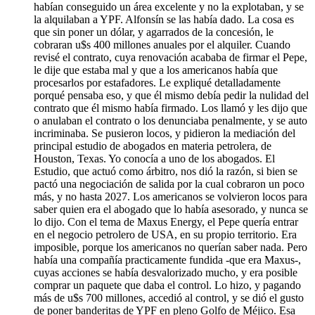
habían conseguido un área excelente y no la explotaban, y se
la alquilaban a YPF. Alfonsín se las había dado. La cosa es
que sin poner un dólar, y agarrados de la concesión, le
cobraran u$s 400 millones anuales por el alquiler. Cuando
revisé el contrato, cuya renovación acababa de firmar el Pepe,
le dije que estaba mal y que a los americanos había que
procesarlos por estafadores. Le expliqué detalladamente
porqué pensaba eso, y que él mismo debía pedir la nulidad del
contrato que él mismo había firmado. Los llamó y les dijo que
o anulaban el contrato o los denunciaba penalmente, y se auto
incriminaba. Se pusieron locos, y pidieron la mediación del
principal estudio de abogados en materia petrolera, de
Houston, Texas. Yo conocía a uno de los abogados. El
Estudio, que actuó como árbitro, nos dió la razón, si bien se
pactó una negociación de salida por la cual cobraron un poco
más, y no hasta 2027. Los americanos se volvieron locos para
saber quien era el abogado que lo había asesorado, y nunca se
lo dijo. Con el tema de Maxus Energy, el Pepe quería entrar
en el negocio petrolero de USA, en su propio territorio. Era
imposible, porque los americanos no querían saber nada. Pero
había una compañía practicamente fundida -que era Maxus-,
cuyas acciones se había desvalorizado mucho, y era posible
comprar un paquete que daba el control. Lo hizo, y pagando
más de u$s 700 millones, accedió al control, y se dió el gusto
de poner banderitas de YPF en pleno Golfo de Méjico. Esa