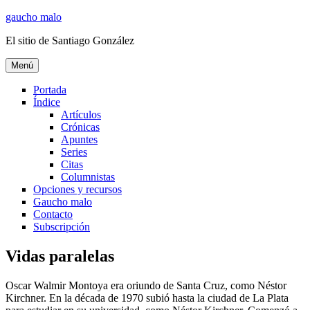
Ir
gaucho malo
al
El sitio de Santiago González
contenido
Menú
Portada
Índice
Artículos
Crónicas
Apuntes
Series
Citas
Columnistas
Opciones y recursos
Gaucho malo
Contacto
Subscripción
Vidas paralelas
Oscar Walmir Montoya era oriundo de Santa Cruz, como Néstor
Kirchner. En la década de 1970 subió hasta la ciudad de La Plata