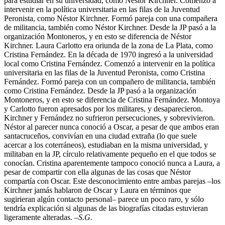
para estudiar en su universidad, como Néstor Kirchner. Comenzó a
intervenir en la política universitaria en las filas de la Juventud
Peronista, como Néstor Kirchner. Formó pareja con una compañera
de militancia, también como Néstor Kirchner. Desde la JP pasó a la
organización Montoneros, y en esto se diferencia de Néstor
Kirchner. Laura Carlotto era oriunda de la zona de La Plata, como
Cristina Fernández. En la década de 1970 ingresó a la universidad
local como Cristina Fernández. Comenzó a intervenir en la política
universitaria en las filas de la Juventud Peronista, como Cristina
Fernández. Formó pareja con un compañero de militancia, también
como Cristina Fernández. Desde la JP pasó a la organización
Montoneros, y en esto se diferencia de Cristina Fernández. Montoya
y Carlotto fueron apresados por los militares, y desaparecieron.
Kirchner y Fernández no sufrieron persecuciones, y sobrevivieron.
Néstor al parecer nunca conoció a Oscar, a pesar de que ambos eran
santacruceños, convivían en una ciudad extraña (lo que suele
acercar a los coterráneos), estudiaban en la misma universidad, y
militaban en la JP, círculo relativamente pequeño en el que todos se
conocían. Cristina aparentemente tampoco conoció nunca a Laura, a
pesar de compartir con ella algunas de las cosas que Néstor
compartía con Oscar. Este desconocimiento entre ambas parejas –los
Kirchner jamás hablaron de Oscar y Laura en términos que
sugirieran algún contacto personal– parece un poco raro, y sólo
tendría explicación si algunas de las biografías citadas estuvieran
ligeramente alteradas.
–S.G.