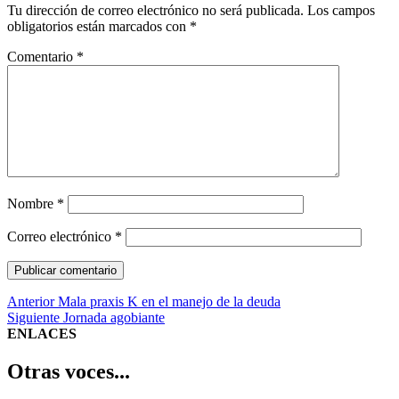
Tu dirección de correo electrónico no será publicada.
Los campos
obligatorios están marcados con
*
Comentario
*
Nombre
*
Correo electrónico
*
Navegación
Entrada
Anterior
Mala praxis K en el manejo de la deuda
anterior:
Entrada
Siguiente
Jornada agobiante
de
siguiente:
ENLACES
entradas
Otras voces...