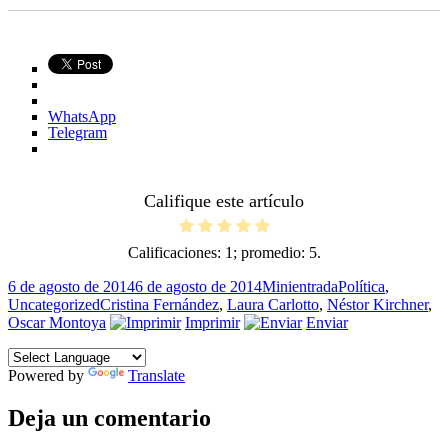
WhatsApp
Telegram
Califique este artículo
Calificaciones:
1
; promedio:
5
.
Publicado
Formato
Categorías
6 de agosto de 2014
6 de agosto de 2014
Minientrada
Política
,
el
Etiquetas
Uncategorized
Cristina Fernández
,
Laura Carlotto
,
Néstor Kirchner
,
Oscar Montoya
Imprimir
Enviar
Powered by
Translate
Deja un comentario