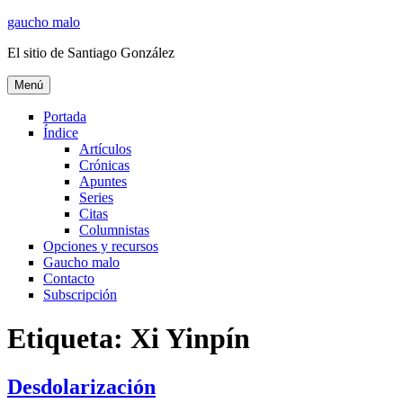
Ir
gaucho malo
al
El sitio de Santiago González
contenido
Menú
Portada
Índice
Artículos
Crónicas
Apuntes
Series
Citas
Columnistas
Opciones y recursos
Gaucho malo
Contacto
Subscripción
Etiqueta:
Xi Yinpín
Desdolarización