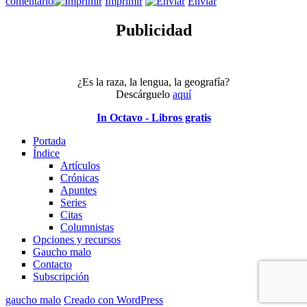
en
comentario
Imprimir
Enviar
Putin
y
Publicidad
su
proyecto
eurasiático
¿Es la raza, la lengua, la geografía?
Descárguelo
aquí
In Octavo - Libros gratis
Portada
Índice
Artículos
Crónicas
Apuntes
Series
Citas
Columnistas
Opciones y recursos
Gaucho malo
Contacto
Subscripción
gaucho malo
Creado con WordPress