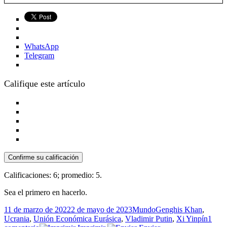
WhatsApp
Telegram
Califique este artículo
Confirme su calificación
Calificaciones:
6
; promedio:
5
.
Sea el primero en hacerlo.
Publicado
Categorías
Etiquetas
11 de marzo de 2022
2 de mayo de 2023
Mundo
Genghis Khan
,
el
Ucrania
,
Unión Económica Eurásica
,
Vladimir Putin
,
Xi Yinpín
1