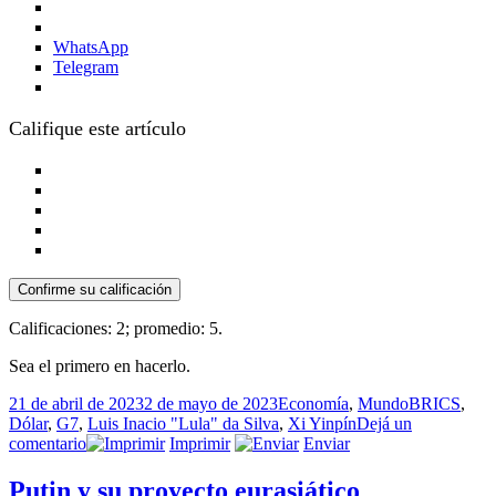
WhatsApp
Telegram
Califique este artículo
Confirme su calificación
Calificaciones:
2
; promedio:
5
.
Sea el primero en hacerlo.
Publicado
Categorías
Etiquetas
21 de abril de 2023
2 de mayo de 2023
Economía
,
Mundo
BRICS
,
el
Dólar
,
G7
,
Luis Inacio "Lula" da Silva
,
Xi Yinpín
Dejá un
en
comentario
Imprimir
Enviar
Desdolarización
Putin y su proyecto eurasiático