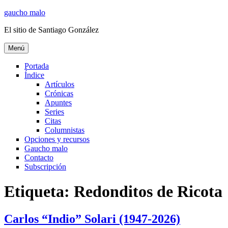
Ir
gaucho malo
al
El sitio de Santiago González
contenido
Menú
Portada
Índice
Artículos
Crónicas
Apuntes
Series
Citas
Columnistas
Opciones y recursos
Gaucho malo
Contacto
Subscripción
Etiqueta:
Redonditos de Ricota
Carlos “Indio” Solari (1947-2026)