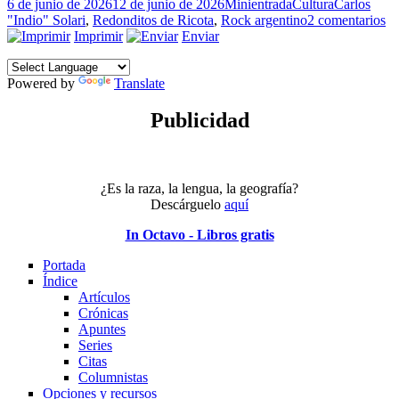
Publicado
Formato
Categorías
Etiquetas
6 de junio de 2026
12 de junio de 2026
Minientrada
Cultura
Carlos
el
en
"Indio" Solari
,
Redonditos de Ricota
,
Rock argentino
2 comentarios
Ca
Imprimir
Enviar
“I
So
Powered by
Translate
(1
20
Publicidad
¿Es la raza, la lengua, la geografía?
Descárguelo
aquí
In Octavo - Libros gratis
Portada
Índice
Artículos
Crónicas
Apuntes
Series
Citas
Columnistas
Opciones y recursos