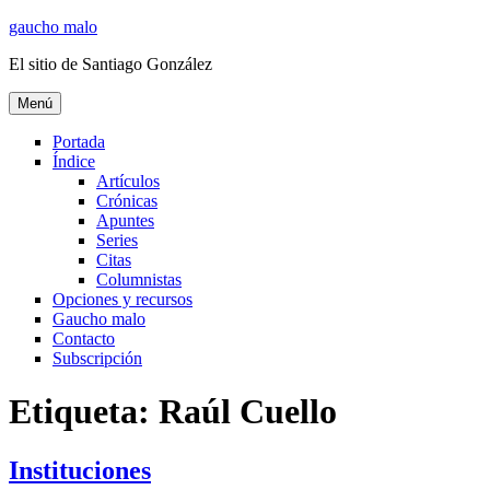
Ir
gaucho malo
al
El sitio de Santiago González
contenido
Menú
Portada
Índice
Artículos
Crónicas
Apuntes
Series
Citas
Columnistas
Opciones y recursos
Gaucho malo
Contacto
Subscripción
Etiqueta:
Raúl Cuello
Instituciones