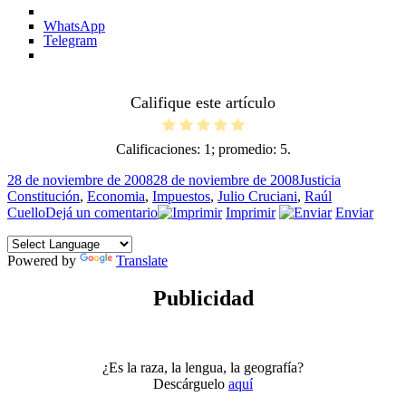
WhatsApp
Telegram
Califique este artículo
Calificaciones:
1
; promedio:
5
.
Publicado
Categorías
Etiquetas
28 de noviembre de 2008
28 de noviembre de 2008
Justicia
el
Constitución
,
Economia
,
Impuestos
,
Julio Cruciani
,
Raúl
en
Cuello
Dejá un comentario
Imprimir
Enviar
Instituciones
Powered by
Translate
Publicidad
¿Es la raza, la lengua, la geografía?
Descárguelo
aquí