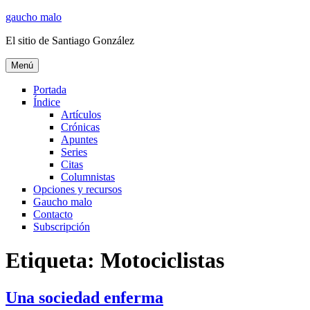
Ir
gaucho malo
al
El sitio de Santiago González
contenido
Menú
Portada
Índice
Artículos
Crónicas
Apuntes
Series
Citas
Columnistas
Opciones y recursos
Gaucho malo
Contacto
Subscripción
Etiqueta:
Motociclistas
Una sociedad enferma