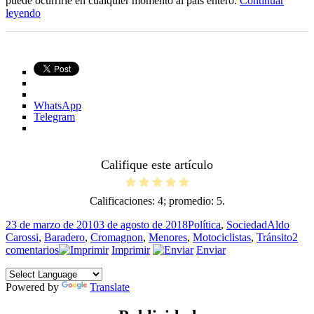
puede ocurrirle en cualquier momento al país entero.
Continuar
“Una
leyendo
sociedad
enferma”
WhatsApp
Telegram
Califique este artículo
Calificaciones:
4
; promedio:
5
.
Publicado
Categorías
Etiquetas
23 de marzo de 2010
3 de agosto de 2018
Política
,
Sociedad
Aldo
el
Carossi
,
Baradero
,
Cromagnon
,
Menores
,
Motociclistas
,
Tránsito
2
en
comentarios
Imprimir
Enviar
Una
sociedad
Powered by
enferma
Translate