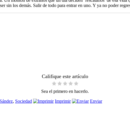
vida. Un montón de extraños que un día deciden ‘rescatarlos’ de esa vida
, ser sin los demás. Salir de todo para entrar en uno. Y ya no poder reg
Califique este artículo
Sea el primero en hacerlo.
 Sández
,
Sociedad
Imprimir
Enviar