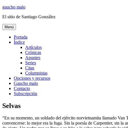
Ir
gaucho malo
al
El sitio de Santiago González
contenido
Menú
Portada
Índice
Artículos
Crónicas
Apuntes
Series
Citas
Columnistas
Opciones y recursos
Gaucho malo
Contacto
Subscripción
Selvas
“En su momento, un soldado del ejército norvietnamita llamado Van T
convencerse: lo mejor era la fuga. Sin la poesía de Carpentier, sin la 