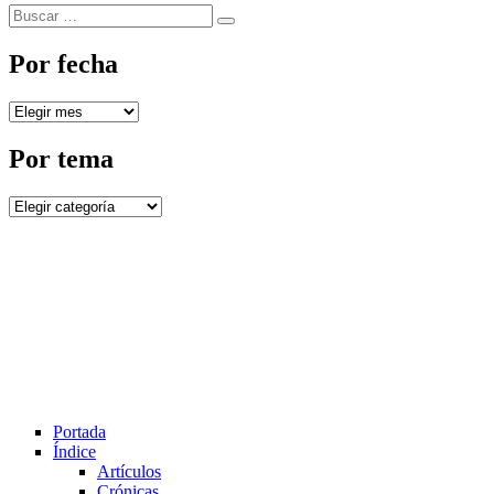
Buscar
Buscar
por:
Por fecha
Por
fecha
Por tema
Por
tema
Portada
Índice
Artículos
Crónicas