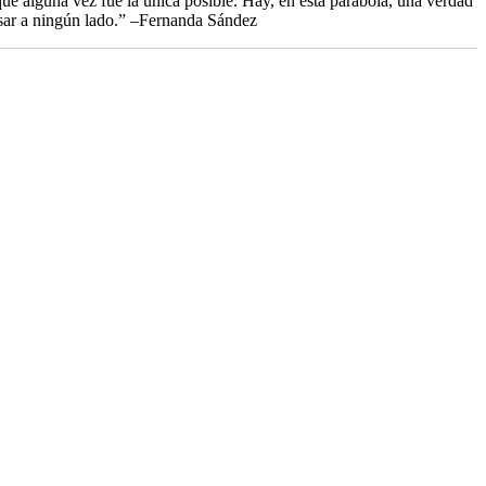
 que alguna vez fue la única posible. Hay, en esta parábola, una verdad
resar a ningún lado.” –Fernanda Sández