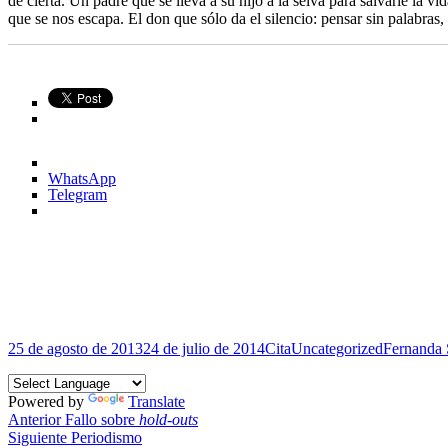
de cierta. Un padre que se lleva a su hijo a la selva para salvarle la 
que se nos escapa. El don que sólo da el silencio: pensar sin palabras
WhatsApp
Telegram
Publicado
Formato
Categorías
Etiquetas
25 de agosto de 2013
24 de julio de 2014
Cita
Uncategorized
Fernanda
el
Powered by
Translate
Navegación
Entrada
Anterior
Fallo sobre
hold-outs
anterior:
Entrada
Siguiente
Periodismo