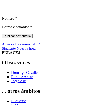
Nombre
*
Correo electrónico
*
Navegación
Entrada
Anterior
La señora del 17
anterior:
Entrada
Siguiente
Nuestra hora
de
siguiente:
ENLACES
entradas
Otras voces...
Domingo Cavallo
Enrique Arenz
Jorge Asís
... otros ámbitos
El disenso