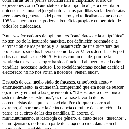
columnistas de la prensa asociada han multiplicado el uso de
expresiones como “candidatos de la antipolítica” para describir a
quienes cuestionan el jueguito de las dos pandillas socialdemócratas
-versiones degeneradas del peronismo y el radicalismo- que desde
1983 se alternan en el poder en beneficio propio y en perjuicio de
todos los ciudadanos.
Para esos formadores de opinión, los “candidatos de la antipolítica”
no son los de la izquierda marxista, por definición orientada a la
eliminación de los partidos y la instauración de una dictadura del
proletariado, sino los liberales como Javier Milei o José Luis Espert
o los nacionalistas de NOS. Esto es comprensible, porque la
izquierda marxista siempre ha sido funcional al jueguito de las dos
pandillas, necesaria incluso. Los socialdemócratas podían decirle al
electorado: “si no nos votan a nosotros, vienen ellos”.
Después de casi medio siglo de fracasos, empobrecimiento y
embrutecimiento, la ciudadanía comprendió que era hora de buscar
opciones, y encontró las que encontró. “El electorado cuestiona al
sistema desde los extremos”, es otra frase favorita de los
comentaristas de la prensa asociada. Pero lo que se corrió al
extremo, al extremo de la delincuencia común y de la traición a la
patria, es el circo de las dos pandillas. El aborto, el
multiculturalismo, la ideología de género, el culto de los “derechos”,
el indigenismo, no forman parte de la agenda ciudadana: son el
negocio de la socialdemocracia.