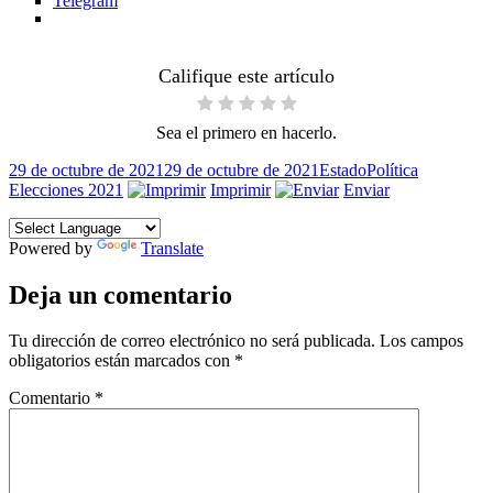
Telegram
Califique este artículo
Sea el primero en hacerlo.
Publicado
Formato
Categorías
Etiquetas
29 de octubre de 2021
29 de octubre de 2021
Estado
Política
el
Elecciones 2021
Imprimir
Enviar
Powered by
Translate
Deja un comentario
Tu dirección de correo electrónico no será publicada.
Los campos
obligatorios están marcados con
*
Comentario
*